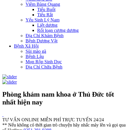
Viêm Bàng Quang
Tiểu Buốt
Tiểu Rắt
Yếu Sinh Lý Nam
Liệt dương
Rối loạn cương dương
Địa Chỉ Khám Bệnh
Bệnh Dương Vật
Bệnh Xã Hội
Sùi mào gà
Bệnh Lậu
Mụn Rộp Sinh Dục
Địa Chỉ Chữa Bệnh
Phòng khám nam khoa ở Thủ Đức tốt
nhất hiện nay
TƯ VẤN ONLINE MIỄN PHÍ TRỰC TUYẾN 24/24
** Nếu không có thời gian trò chuyện hãy nhấc máy lên và gọi qua