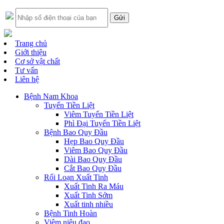
Trang chủ
Giới thiệu
Cơ sở vật chất
Tư vấn
Liên hệ
Bệnh Nam Khoa
Tuyến Tiền Liệt
Viêm Tuyến Tiền Liệt
Phì Đại Tuyến Tiền Liệt
Bệnh Bao Quy Đầu
Hẹp Bao Quy Đầu
Viêm Bao Quy Đầu
Dài Bao Quy Đầu
Cắt Bao Quy Đầu
Rối Loạn Xuất Tinh
Xuất Tinh Ra Máu
Xuất Tinh Sớm
Xuất tinh nhiều
Bệnh Tinh Hoàn
Viêm niệu đạo