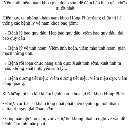
Nên chữa bệnh nam khoa giai đoạn sớm để đảm bảo hiệu qủa chữa
trị tốt nhất
Hiện nay, tại phòng khám nam khoa Hồng Phúc đang chữa trị hệ
thống các bệnh lý về nam khoa bao gồm:
→ Bệnh lý bao quy đầu: Hẹp bao quy đầu, viêm bao quy đầu, dài
bao quy đầu
→ Bệnh lý về tinh hoàn: Viêm tinh hoàn, viêm mào tinh hoàn, giãn
mạch thừng tinh.
→ Bệnh rối loạn chức năng sinh dục: Xuất tinh sớm, xuất tinh ra
máu, không xuất tinh, yếu sinh lý...
→ Bệnh đường tiết niệu: Viêm đường tiết niệu, viêm niệu đạo, viêm
bàng quang.
✡ Những lợi ích khi khám bệnh nam khoa tại Đa khoa Hồng Phúc
• Được các bác sĩ khám tổng quát phát hiện bệnh kịp thời nhằm
chữa trị ngay giai đoạn sớm.
• Giúp nam giới an tâm, vui vẻ, tự tin không phải lo nghĩ về vấn đề
bệnh tật mình mắc phải.