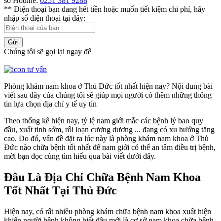
số Hotline:
0251 381 9288
** Điện thoại bạn đang hết tiền hoặc muốn tiết kiệm chi phí, hãy
nhập số điện thoại tại đây:
Gửi
Chúng tôi sẽ gọi lại ngay để
Phòng khám nam khoa ở Thủ Đức tốt nhất hiện nay? Nội dung bài
viết sau đây của chúng tôi sẽ giúp mọi người có thêm những thông
tin lựa chọn địa chỉ y tế uy tín
Theo thống kê hiện nay, tỷ lệ nam giới mắc các bệnh lý bao quy
đầu, xuất tinh sớm, rối loạn cương dương ... đang có xu hướng tăng
cao. Do đó, vấn đề đặt ra lúc này là phòng khám nam khoa ở Thủ
Đức nào chữa bệnh tốt nhất để nam giới có thể an tâm điều trị bệnh,
mời bạn đọc cùng tìm hiểu qua bài viết dưới đây.
Đâu Là Địa Chỉ Chữa Bệnh Nam Khoa
Tốt Nhất Tại Thủ Đức
Hiện nay, có rất nhiều phòng khám chữa bệnh nam khoa xuất hiện
khiến người bệnh không biết đâu mới là cơ sở nam khoa chữa bệnh