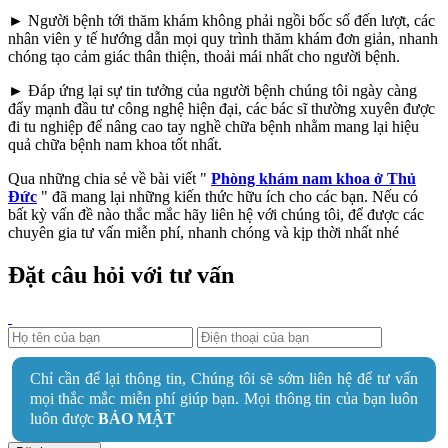
► Người bệnh tới thăm khám không phải ngồi bốc số đến lượt, các
nhân viên y tế hướng dẫn mọi quy trình thăm khám đơn giản, nhanh
chóng tạo cảm giác thân thiện, thoải mái nhất cho người bệnh.
► Đáp ứng lại sự tin tưởng của người bệnh chúng tôi ngày càng
đẩy mạnh đầu tư công nghệ hiện đại, các bác sĩ thường xuyên được
đi tu nghiệp để nâng cao tay nghề chữa bệnh nhằm mang lại hiệu
quả chữa bệnh nam khoa tốt nhất.
Qua những chia sẻ về bài viết "
Phòng khám nam khoa ở Thủ
Đức
" đã mang lại những kiến thức hữu ích cho các bạn. Nếu có
bất kỳ vấn đề nào thắc mắc hãy liên hệ với chúng tôi, để được các
chuyên gia tư vấn miễn phí, nhanh chóng và kịp thời nhất nhé
Đặt câu hỏi với tư vấn
Chỉ cần để lại thông tin, Chúng tôi sẽ sớm liên hệ để tư vấn
mọi thắc mắc miễn phí giúp bạn. Mọi thông tin của bạn luôn
luôn được
BẢO MẬT