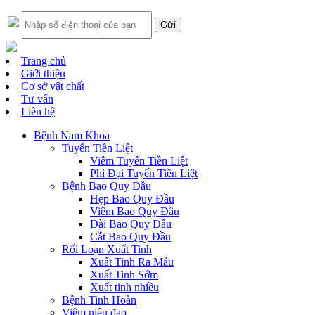
Trang chủ
Giới thiệu
Cơ sở vật chất
Tư vấn
Liên hệ
Bệnh Nam Khoa
Tuyến Tiền Liệt
Viêm Tuyến Tiền Liệt
Phì Đại Tuyến Tiền Liệt
Bệnh Bao Quy Đầu
Hẹp Bao Quy Đầu
Viêm Bao Quy Đầu
Dài Bao Quy Đầu
Cắt Bao Quy Đầu
Rối Loạn Xuất Tinh
Xuất Tinh Ra Máu
Xuất Tinh Sớm
Xuất tinh nhiều
Bệnh Tinh Hoàn
Viêm niệu đạo