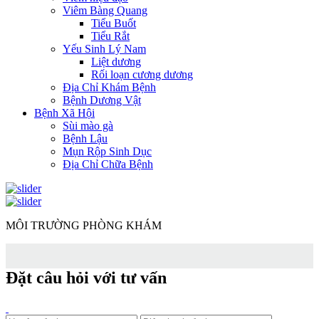
Viêm Bàng Quang
Tiểu Buốt
Tiểu Rắt
Yếu Sinh Lý Nam
Liệt dương
Rối loạn cương dương
Địa Chỉ Khám Bệnh
Bệnh Dương Vật
Bệnh Xã Hội
Sùi mào gà
Bệnh Lậu
Mụn Rộp Sinh Dục
Địa Chỉ Chữa Bệnh
MÔI TRƯỜNG PHÒNG KHÁM
Đặt câu hỏi với tư vấn