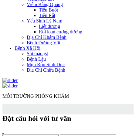
Viêm Bàng Quang
Tiểu Buốt
Tiểu Rắt
Yếu Sinh Lý Nam
Liệt dương
Rối loạn cương dương
Địa Chỉ Khám Bệnh
Bệnh Dương Vật
Bệnh Xã Hội
Sùi mào gà
Bệnh Lậu
Mụn Rộp Sinh Dục
Địa Chỉ Chữa Bệnh
MÔI TRƯỜNG PHÒNG KHÁM
Đặt câu hỏi với tư vấn