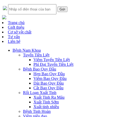
Trang chủ
Giới thiệu
Cơ sở vật chất
Tư vấn
Liên hệ
Bệnh Nam Khoa
Tuyến Tiền Liệt
Viêm Tuyến Tiền Liệt
Phì Đại Tuyến Tiền Liệt
Bệnh Bao Quy Đầu
Hẹp Bao Quy Đầu
Viêm Bao Quy Đầu
Dài Bao Quy Đầu
Cắt Bao Quy Đầu
Rối Loạn Xuất Tinh
Xuất Tinh Ra Máu
Xuất Tinh Sớm
Xuất tinh nhiều
Bệnh Tinh Hoàn
Viêm niệu đạo