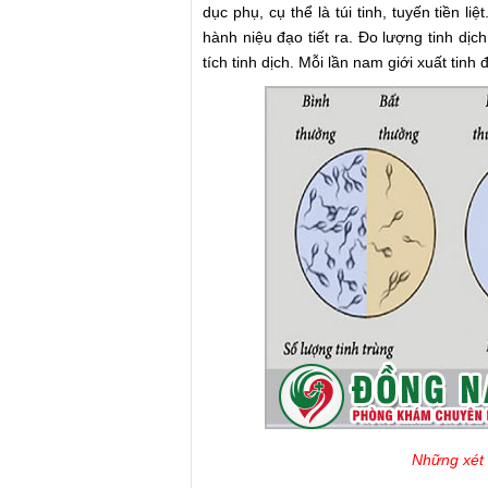
dục phụ, cụ thể là túi tinh, tuyến tiền li
hành niệu đạo tiết ra. Đo lượng tinh dị
tích tinh dịch. Mỗi lần nam giới xuất tinh
Những xét 