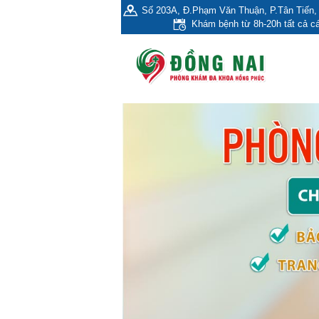
Số 203A, Đ.Phạm Văn Thuận, P.Tân Tiến, 
Khám bệnh từ 8h-20h tất cả cá