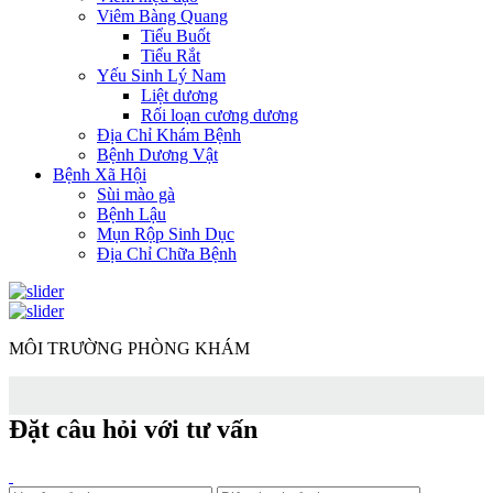
Viêm Bàng Quang
Tiểu Buốt
Tiểu Rắt
Yếu Sinh Lý Nam
Liệt dương
Rối loạn cương dương
Địa Chỉ Khám Bệnh
Bệnh Dương Vật
Bệnh Xã Hội
Sùi mào gà
Bệnh Lậu
Mụn Rộp Sinh Dục
Địa Chỉ Chữa Bệnh
MÔI TRƯỜNG PHÒNG KHÁM
Đặt câu hỏi với tư vấn