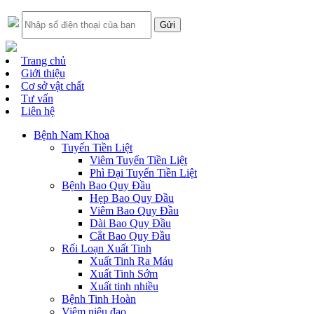
Trang chủ
Giới thiệu
Cơ sở vật chất
Tư vấn
Liên hệ
Bệnh Nam Khoa
Tuyến Tiền Liệt
Viêm Tuyến Tiền Liệt
Phì Đại Tuyến Tiền Liệt
Bệnh Bao Quy Đầu
Hẹp Bao Quy Đầu
Viêm Bao Quy Đầu
Dài Bao Quy Đầu
Cắt Bao Quy Đầu
Rối Loạn Xuất Tinh
Xuất Tinh Ra Máu
Xuất Tinh Sớm
Xuất tinh nhiều
Bệnh Tinh Hoàn
Viêm niệu đạo