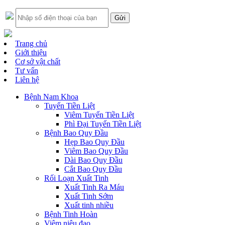
Trang chủ
Giới thiệu
Cơ sở vật chất
Tư vấn
Liên hệ
Bệnh Nam Khoa
Tuyến Tiền Liệt
Viêm Tuyến Tiền Liệt
Phì Đại Tuyến Tiền Liệt
Bệnh Bao Quy Đầu
Hẹp Bao Quy Đầu
Viêm Bao Quy Đầu
Dài Bao Quy Đầu
Cắt Bao Quy Đầu
Rối Loạn Xuất Tinh
Xuất Tinh Ra Máu
Xuất Tinh Sớm
Xuất tinh nhiều
Bệnh Tinh Hoàn
Viêm niệu đạo