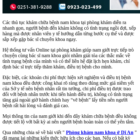
Các thủ tục khám chữa bệnh nam khoa tại phòng khám diễn ra
nhanh gọn, người bệnh đến khám không có tình trạng ngồi đợi, xếp
hàng mà được nhân viên y tế hướng dẫn từng bước cụ thể và được
sắp xếp gặp bác sĩ chuyên khoa ngay.
Hệ thống tư vấn Online tại phòng khám giúp nam giới trực tiếp trò
chuyện cùng bác sĩ nam khoa giỏi nhằm giải tỏa các thắc mắc về
tình trạng bệnh của mình và có thể liên hệ đặt lịch hẹn khám, chỉ
định bác sĩ trực tiếp thăm khám, điều trị bệnh cho mình.
Đặc biệt, các khoản chi phí thực hiện xét nghiệm và điều trị bệnh
nam khoa đều được công khai rõ ràng theo đúng mức giá niêm yết
của Sở y tế nên bệnh nhân rất tin tưởng, chi phí điều trị được trao
đổi với bệnh nhân trước khi tiến hành điều trị, không có tình trạng
tăng giá ngoài giờ hành chính hay “vẽ bệnh” lấy tiền nên người
bệnh rất hài lòng và đánh giá cao.
Mọi thông tin của nam giới khi đến đây khám chữa bệnh đều không
được tiết lộ với bất kỳ ai nên người bệnh hoàn toàn có thể yên tâm.
Qua những chia sẻ về bài viết "
Phòng khám nam khoa ở Dĩ An
"
đã mang lại những kiến thức hữu ích cho các bạn. Nếu có bất kỳ