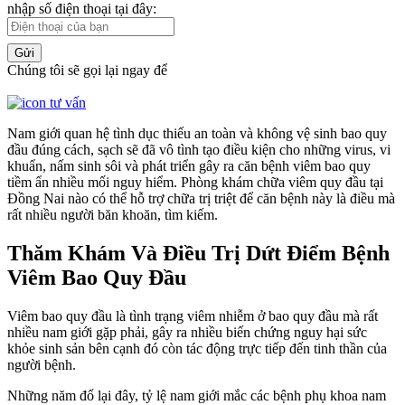
nhập số điện thoại tại đây:
Gửi
Chúng tôi sẽ gọi lại ngay để
Nam giới quan hệ tình dục thiếu an toàn và không vệ sinh bao quy
đầu đúng cách, sạch sẽ đã vô tình tạo điều kiện cho những virus, vi
khuẩn, nấm sinh sôi và phát triển gây ra căn bệnh viêm bao quy
tiềm ẩn nhiều mối nguy hiểm. Phòng khám chữa viêm quy đầu tại
Đồng Nai nào có thể hỗ trợ chữa trị triệt để căn bệnh này là điều mà
rất nhiều người băn khoăn, tìm kiếm.
Thăm Khám Và Điều Trị Dứt Điểm Bệnh
Viêm Bao Quy Đầu
Viêm bao quy đầu là tình trạng viêm nhiễm ở bao quy đầu mà rất
nhiều nam giới gặp phải, gây ra nhiều biến chứng nguy hại sức
khỏe sinh sản bên cạnh đó còn tác động trực tiếp đến tinh thần của
người bệnh.
Những năm đổ lại đây, tỷ lệ nam giới mắc các bệnh phụ khoa nam