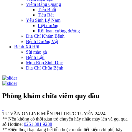
Viêm Bàng Quang
Tiểu Buốt
Tiểu Rắt
Yếu Sinh Lý Nam
Liệt dương
Rối loạn cương dương
Địa Chỉ Khám Bệnh
Bệnh Dương Vật
Bệnh Xã Hội
Sùi mào gà
Bệnh Lậu
Mụn Rộp Sinh Dục
Địa Chỉ Chữa Bệnh
Phòng khám chữa viêm quy đầu
TƯ VẤN ONLINE MIỄN PHÍ TRỰC TUYẾN 24/24
** Nếu không có thời gian trò chuyện hãy nhấc máy lên và gọi qua
số Hotline:
0251 381 9288
** Điện thoại bạn đang hết tiền hoặc muốn tiết kiệm chi phí, hãy