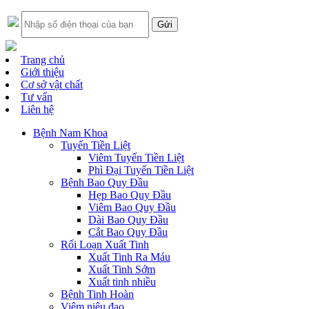
Trang chủ
Giới thiệu
Cơ sở vật chất
Tư vấn
Liên hệ
Bệnh Nam Khoa
Tuyến Tiền Liệt
Viêm Tuyến Tiền Liệt
Phì Đại Tuyến Tiền Liệt
Bệnh Bao Quy Đầu
Hẹp Bao Quy Đầu
Viêm Bao Quy Đầu
Dài Bao Quy Đầu
Cắt Bao Quy Đầu
Rối Loạn Xuất Tinh
Xuất Tinh Ra Máu
Xuất Tinh Sớm
Xuất tinh nhiều
Bệnh Tinh Hoàn
Viêm niệu đạo