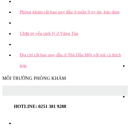
Phòng khám cắt bao quy đầu ở quận 9 uy tín, bảo đảm
Chữa trị yếu sinh lý ở Vũng Tàu
Địa chỉ cắt bao quy đầu ở Thủ Dầu Một với giá cả thích
hợp
MÔI TRƯỜNG PHÒNG KHÁM
HOTLINE: 0251 381 9288