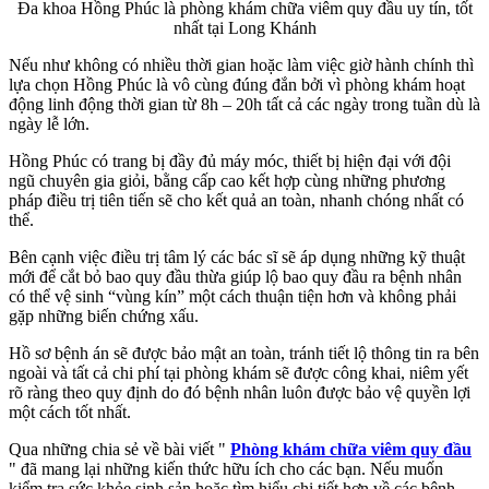
Đa khoa Hồng Phúc là phòng khám chữa viêm quy đầu uy tín, tốt
nhất tại Long Khánh
Nếu như không có nhiều thời gian hoặc làm việc giờ hành chính thì
lựa chọn Hồng Phúc là vô cùng đúng đắn bởi vì phòng khám hoạt
động linh động thời gian từ 8h – 20h tất cả các ngày trong tuần dù là
ngày lễ lớn.
Hồng Phúc có trang bị đầy đủ máy móc, thiết bị hiện đại với đội
ngũ chuyên gia giỏi, bằng cấp cao kết hợp cùng những phương
pháp điều trị tiên tiến sẽ cho kết quả an toàn, nhanh chóng nhất có
thể.
Bên cạnh việc điều trị tâm lý các bác sĩ sẽ áp dụng những kỹ thuật
mới để cắt bỏ bao quy đầu thừa giúp lộ bao quy đầu ra bệnh nhân
có thể vệ sinh “vùng kín” một cách thuận tiện hơn và không phải
gặp những biến chứng xấu.
Hồ sơ bệnh án sẽ được bảo mật an toàn, tránh tiết lộ thông tin ra bên
ngoài và tất cả chi phí tại phòng khám sẽ được công khai, niêm yết
rõ ràng theo quy định do đó bệnh nhân luôn được bảo vệ quyền lợi
một cách tốt nhất.
Qua những chia sẻ về bài viết "
Phòng khám chữa viêm quy đầu
" đã mang lại những kiến thức hữu ích cho các bạn. Nếu muốn
kiểm tra sức khỏe sinh sản hoặc tìm hiểu chi tiết hơn về các bệnh