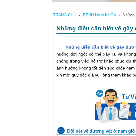
TRANG CHỦ
›
BỆNH NAM KHOA
›
Những 
Những điều cần biết về gãy
Những điều cần biết về gãy dươ
huống đột ngột có thể xảy ra và khôn
chóng trong việc hỗ trợ khắc phục kịp
ảnh hưởng không tốt đến sức khỏe nam 
xin mời quý độc giả vui lòng tham khảo bà
Đôi nét về dương vật ở nam giớ