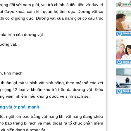
đối với nam giới, vai trò chính là tiểu tiện và duy trì
đạt được khoái cảm khi quan hệ tình dục. Dương vật có
 chỉ có ở giống đực. Dương vật của nam giới có cấu trúc
ía trên của dương vật.
ương vật.
 tĩnh mạch.
huận lợi mà vi sinh vật sinh sống, theo một số các xét
 cộng 42 loại vi khuẩn khu trú trên da dương vật. Điều
rạng viêm nhiễm nếu không được vệ sinh sạch sẽ.
ng vật ở phái mạnh
ngột lên bao trắng vật hang khi vật hang đang chứa
o bao trắng bị rách và máu thoát ra tổ chức phần mềm
 và biến dạng dương vật.