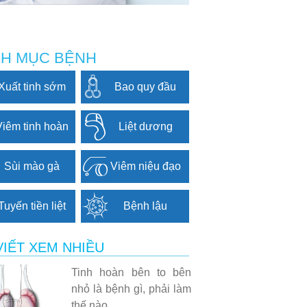
H MỤC BỆNH
Xuất tinh sớm
Bao quy đầu
Viêm tinh hoàn
Liệt dương
Sùi mào gà
Viêm niệu đạo
Tuyến tiền liệt
Bệnh lậu
VIẾT XEM NHIỀU
Tinh hoàn bên to bên
nhỏ là bệnh gì, phải làm
thế nào