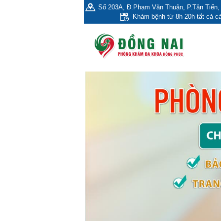
Số 203A, Đ.Phạm Văn Thuận, P.Tân Tiến, 
Khám bệnh từ 8h-20h tất cả cá