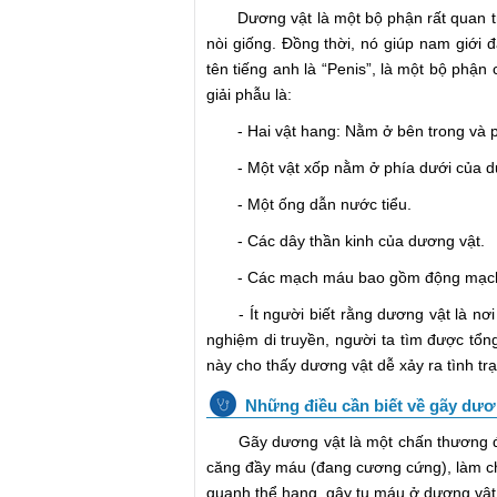
Dương vật là một bộ phận rất quan trọng 
nòi giống. Đồng thời, nó giúp nam giới 
tên tiếng anh là “Penis”, là một bộ phận
giải phẫu là:
- Hai vật hang: Nằm ở bên trong và ph
- Một vật xốp nằm ở phía dưới của d
- Một ống dẫn nước tiểu.
- Các dây thần kinh của dương vật.
- Các mạch máu bao gồm động mạch,
- Ít người biết rằng dương vật là nơi t
nghiệm di truyền, người ta tìm được tổng
này cho thấy dương vật dễ xảy ra tình t
Những điều cần biết về gãy dươ
Gãy dương vật là một chấn thương đột 
căng đầy máu (đang cương cứng), làm ch
quanh thể hang, gây tụ máu ở dương vật