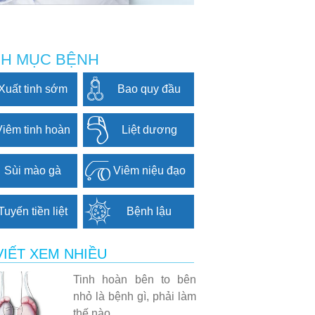
H MỤC BỆNH
Xuất tinh sớm
Bao quy đầu
Viêm tinh hoàn
Liệt dương
Sùi mào gà
Viêm niệu đạo
Tuyến tiền liệt
Bệnh lậu
VIẾT XEM NHIỀU
Tinh hoàn bên to bên
nhỏ là bệnh gì, phải làm
thế nào