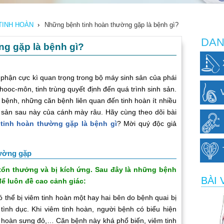
TINH HOÀN
›
Những bệnh tinh hoàn thường gặp là bệnh gì?
DAN
g gặp là bệnh gì?
hận cực kì quan trọng trong bộ máy sinh sản của phái
ooc-môn, tinh trùng quyết định đến quá trình sinh sản.
ị bệnh, những căn bệnh liên quan đến tinh hoàn ít nhiều
sản sau này của cánh mày râu. Hãy cùng theo dõi bài
tinh hoàn thường gặp là bệnh gì
? Mời quý độc giả
hường gặp
n thưởng và bị kích ứng. Sau đây là những bệnh
BÀI 
để luôn đề cao cảnh giác:
thể bị viêm tinh hoàn một hay hai bên do bệnh quai bị
ình dục. Khi viêm tinh hoàn, người bệnh có biểu hiện
nh hoàn sưng đỏ,… Căn bệnh này khá phổ biến, viêm tinh