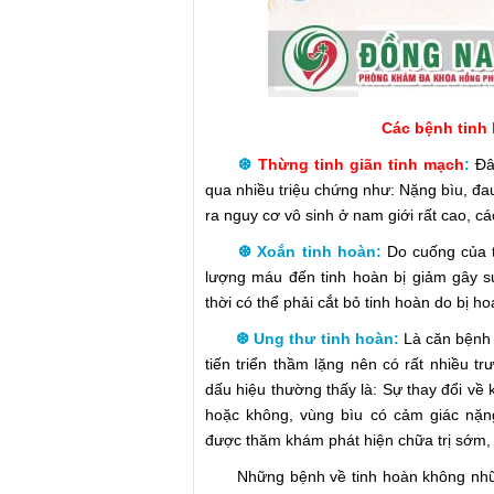
Các bệnh tinh
❆
Thừng tinh giãn tỉnh mạch
:
Đây
qua nhiều triệu chứng như: Nặng bìu, đa
ra nguy cơ vô sinh ở nam giới rất cao, c
❆ Xoắn tinh hoàn:
Do cuống của 
lượng máu đến tinh hoàn bị giảm gây s
thời có thể phải cắt bỏ tinh hoàn do bị hoạ
❆ Ung thư tinh hoàn:
Là căn bệnh 
tiến triển thầm lặng nên có rất nhiều t
dấu hiệu thường thấy là: Sự thay đổi về 
hoặc không, vùng bìu có cảm giác nặng
được thăm khám phát hiện chữa trị sớm, 
Những bệnh về tinh hoàn không những