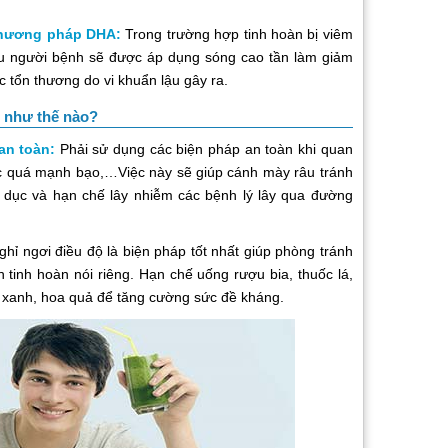
phương pháp DHA:
Trong trường hợp tinh hoàn bị viêm
ậu người bệnh sẽ được áp dụng sóng cao tần làm giảm
c tổn thương do vi khuẩn lậu gây ra.
 như thế nào?
an toàn:
Phải sử dụng các biện pháp an toàn khi quan
ặc quá mạnh bạo,…Việc này sẽ giúp cánh mày râu tránh
dục và hạn chế lây nhiễm các bệnh lý lây qua đường
ghỉ ngơi điều độ là biện pháp tốt nhất giúp phòng tránh
tinh hoàn nói riêng. Hạn chế uống rượu bia, thuốc lá,
 xanh, hoa quả để tăng cường sức đề kháng.