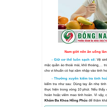
Nam giới nên ăn uống là
- Giữ cơ thể luôn sạch sẽ:
Vệ sin
mặc quần áo thoải mái, khô thoáng,… tr
cho vi khuẩn có hại xâm nhập vào tinh h
- Thường xuyên kiểm tra tinh ho
kiểm tra như sau: Dùng tay ấn nhẹ tinh
thực hiện trong vòng 10 phút. Nếu thấy 
hoàn hoặc viêm mao tinh hoàn. Vì vậy, 
Khám Đa Khoa Hồng Phúc
để thăm khám