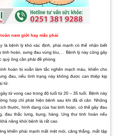
 hoàn nam giới hay mắc phải
 là bệnh lý khó xác định, phái mạnh có thể nhận biết
u tinh hoàn, sưng đau vùng bìu,… Bệnh lý này cũng gây
ác quý ông cần phải đề phòng.
tinh hoàn bị xoắn làm tắc nghẽn mạch máu, khiến cho
ưng đau, nếu tình trạng này không được can thiệp kịp
i tử.
gây tử vong cao trong độ tuổi từ 20 – 35 tuổi. Bệnh này
rường hợp chỉ phát hiện bệnh sau khi đã di căn. Những
kích thước, hình dạng của hai tinh hoàn, có thể gây đau
, đau thắc lưng, bụng, háng. Ung thư tinh hoàn nếu
khả năng khỏi bệnh là rất cao.
 khiến phái mạnh mất mệt mỏi, căng thẳng, mất tập