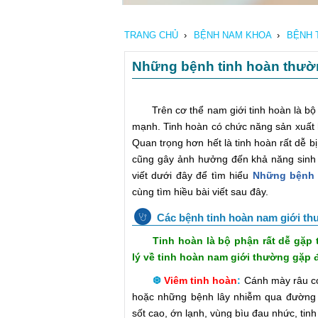
TRANG CHỦ
›
BỆNH NAM KHOA
›
BỆNH 
Những bệnh tinh hoàn thườn
Trên cơ thể nam giới tinh hoàn là bộ p
mạnh. Tinh hoàn có chức năng sản xuất h
Quan trọng hơn hết là tinh hoàn rất dễ b
cũng gây ảnh hưởng đến khả năng sinh 
viết dưới đây để tìm hiểu
Những bệnh 
cùng tìm hiều bài viết sau đây.
Các bệnh tinh hoàn nam giới t
Tinh hoàn là bộ phận rất dễ gặp tổ
lý về tinh hoàn nam giới thường gặp 
❆
Viêm tinh hoàn
:
Cánh mày râu có 
hoặc những bệnh lây nhiễm qua đường t
sốt cao, ớn lạnh, vùng bìu đau nhức, ti