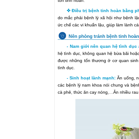
tồn tinh hoàn.
✜ Điều trị bệnh tinh hoàn bằng 
do mắc phải bệnh lý xã hội như bệnh l
ức chế các vi khuẩn lậu, giúp làm lành cá
Nên phòng tránh bệnh tinh hoàn
- Nam giới nên quan hệ tình dục 
hệ tình dục, không quan hệ bừa bãi ho
được những tổn thương ở cơ quan sinh 
tình dục.
- Sinh hoạt lành mạnh:
Ăn uống, n
các bệnh lý nam khoa nói chung và bệnh 
cà phê, thức ăn cay nóng,…Ăn nhiều rau