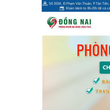
Số 203A, Đ.Phạm Văn Thuận, P.Tân Tiến, 
Khám bệnh từ 8h-20h tất cả cá