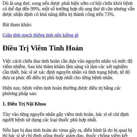
Dù là ung thư, song nếu được phát hiện sớm cơ hội chữa khỏi bệnh
có thể đạt đến 99%, một số trường hợp dù ung thư di căn nhưng vẫn
được nhận định có khả năng điều trị thành công trên 73%.
Bài tham khảo:
Giãn tĩnh mạch thừng tinh nên kiêng gì
Điều Trị Viêm Tinh Hoàn
Việc cách chữa đau tinh hoàn cần dựa vào nguyên nhân và mức độ
viêm nhiễm. Sau khi thăm khám lâm sàng và làm các xét nghiệm
cần thiết, bác sĩ sẽ xác định nguyên nhân và tình trạng bệnh, từ đó
đưa ra phác đồ điều trị phù hợp nhất cho từng bệnh nhân.
Hiện nay, bệnh viêm tinh hoàn thường được điều trị bằng các
phương pháp sau:
1. Điều Trị Nội Khoa
Tùy vào từng nguyên nhân gây viêm tinh hoàn, bác sĩ sẽ chỉ định
người bệnh sử dụng các loại thuốc phù hợp nhất.
Nếu bạn bị đau tinh hoàn do virus gây ra, điển hình là do bị quai bị
thì bác sĩ sẽ chỉ định uống thuốc giảm đau, thuốc chống viêm kết