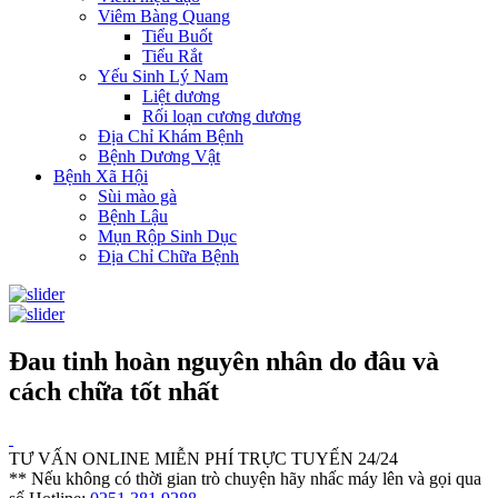
Viêm Bàng Quang
Tiểu Buốt
Tiểu Rắt
Yếu Sinh Lý Nam
Liệt dương
Rối loạn cương dương
Địa Chỉ Khám Bệnh
Bệnh Dương Vật
Bệnh Xã Hội
Sùi mào gà
Bệnh Lậu
Mụn Rộp Sinh Dục
Địa Chỉ Chữa Bệnh
Đau tinh hoàn nguyên nhân do đâu và
cách chữa tốt nhất
TƯ VẤN ONLINE MIỄN PHÍ TRỰC TUYẾN 24/24
** Nếu không có thời gian trò chuyện hãy nhấc máy lên và gọi qua