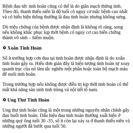
Bệnh đau tức tinh hoàn cũng có thể là do giãn mạch thừng tinh.
Theo đó, thanh thiếu niên là độ tuổi có nguy cơ mắc bệnh cao nhất
và có biểu hiện thông thường là
đau tinh hoàn nhưng không sưng.
Dù triệu chứng của bệnh được nhận định là không rõ ràng, song
nếu không khắc phục kịp thời bệnh có nguy cơ cao biến chứng
thành vô sinh – hiếm muộn.
✡​ Xoắn Tinh Hoàn
Số ít trường hợp cơn đau tại tinh hoàn được nhận định là do xoắn
tinh hoàn gây ra. Hiểu đơn giản đây là hiện tượng tinh hoàn tự xoay
quanh trục của nó làm tắc nghẽn một phần hoặc toàn bộ mạch máu
để nuôi tinh hoàn.
Trong trường hợp nếu không được điều trị kịp thời tinh hoàn có thể
mất khả năng sản sinh tinh trùng và nội tiết tố nam.
✡​ Ung Thư Tinh Hoàn
Ung thư tinh hoàn cũng là một trong những nguyên nhân chính gây
đau buốt tinh hoàn. Dấu hiệu đau tinh hoàn thường xuất hiện ở
những quý ông tuổi 30 -35, số ít còn lại xảy ra ở thanh thiếu niên và
những người đã bước qua tuổi 50.