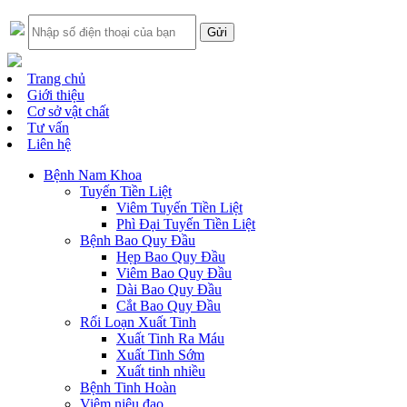
Trang chủ
Giới thiệu
Cơ sở vật chất
Tư vấn
Liên hệ
Bệnh Nam Khoa
Tuyến Tiền Liệt
Viêm Tuyến Tiền Liệt
Phì Đại Tuyến Tiền Liệt
Bệnh Bao Quy Đầu
Hẹp Bao Quy Đầu
Viêm Bao Quy Đầu
Dài Bao Quy Đầu
Cắt Bao Quy Đầu
Rối Loạn Xuất Tinh
Xuất Tinh Ra Máu
Xuất Tinh Sớm
Xuất tinh nhiều
Bệnh Tinh Hoàn
Viêm niệu đạo