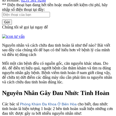
số Hotline:
0251 381 9288
** Điện thoại bạn đang hết tiền hoặc muốn tiết kiệm chi phí, hãy
nhập số điện thoại tại đây:
Gửi
Chúng tôi sẽ gọi lại ngay để
Nguyên nhân và cách chữa đau tinh hoàn là như thế nào? Bài viết
sau đây của chúng tôi để bạn có thể hiểu hơn về bệnh lý của mình
và điều trị đúng cách
Mỗi một căn bệnh đều có nguồn gốc, căn nguyên khác nhau. Do
đó, để điều trị hiệu quả, người bệnh cần thăm khám và tìm ra đúng
nguyên nhân gây bệnh. Bệnh viêm tinh hoàn ở nam giới cũng vậy,
để chữa trị dứt điểm các đấng mày râu cần phải tìm ra nguyên nhân
và cách chữa đau tinh hoàn đúng lúc.
Nguyên Nhân Gây Đau Nhức Tinh Hoàn
Các bác sĩ
cho biết,
đau nhức
Phòng Khám Đa Khoa Ở Biên Hòa
tinh hoàn là hiện tượng 1 hoặc 2 bên tinh hoàn xuất hiện những cơn
đau tức được gây ra bởi nhiều nguyên nhân như: