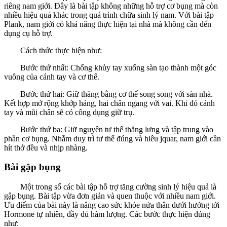
riêng nam giới. Đây là bài tập không những hỗ trợ cơ bụng mà còn
nhiều hiệu quả khác trong quá trình chữa sinh lý nam. Với bài tập
Plank, nam giới có khả năng thực hiện tại nhà mà không cần đến
dụng cụ hỗ trợ.
Cách thức thực hiện như:
Bước thứ nhất: Chống khủy tay xuống sàn tạo thành một góc
vuông của cánh tay và cơ thể.
Bước thứ hai: Giữ thăng bằng cơ thể song song với sàn nhà.
Kết hợp mở rộng khớp háng, hai chân ngang với vai. Khi đó cánh
tay và mũi chân sẽ có công dụng giữ trụ.
Bước thứ ba: Giữ nguyên tư thế thẳng lưng và tập trung vào
phần cơ bụng. Nhằm duy trì tư thế đúng và hiêu jquar, nam giới cần
hít thở đều và nhịp nhàng.
Bài gập bụng
Một trong số các bài tập hỗ trợ tăng cường sinh lý hiệu quả là
gập bụng. Bài tập vừa đơn giản và quen thuộc với nhiều nam giới.
Ưu điểm của bài này là nâng cao sức khỏe nửa thân dưới hướng tới
Hormone tự nhiên, đầy đủ hàm lượng. Các bước thực hiện đúng
như: