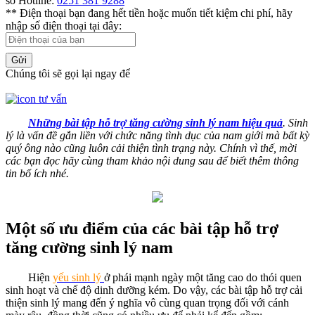
số Hotline:
0251 381 9288
** Điện thoại bạn đang hết tiền hoặc muốn tiết kiệm chi phí, hãy
nhập số điện thoại tại đây:
Gửi
Chúng tôi sẽ gọi lại ngay để
Những bài tập hỗ trợ tăng cường sinh lý nam hiệu quả
. Sinh
lý là vấn đề gắn liền với chức năng tình dục của nam giới mà bất kỳ
quý ông nào cũng luôn cải thiện tình trạng này. Chính vì thế, mời
các bạn đọc hãy cùng tham khảo nội dung sau để biết thêm thông
tin bổ ích nhé.
Một số ưu điểm của các bài tập hỗ trợ
tăng cường sinh lý nam
Hiện
yếu sinh lý
ở phái mạnh ngày một tăng cao do thói quen
sinh hoạt và chế độ dinh dưỡng kém. Do vậy, các bài tập hỗ trợ cải
thiện sinh lý mang đến ý nghĩa vô cùng quan trọng đối với cánh