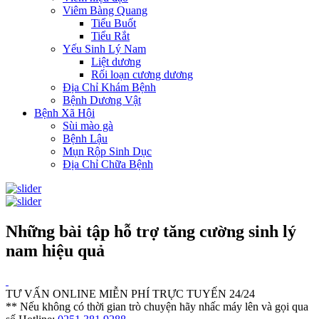
Viêm Bàng Quang
Tiểu Buốt
Tiểu Rắt
Yếu Sinh Lý Nam
Liệt dương
Rối loạn cương dương
Địa Chỉ Khám Bệnh
Bệnh Dương Vật
Bệnh Xã Hội
Sùi mào gà
Bệnh Lậu
Mụn Rộp Sinh Dục
Địa Chỉ Chữa Bệnh
Những bài tập hỗ trợ tăng cường sinh lý
nam hiệu quả
TƯ VẤN ONLINE MIỄN PHÍ TRỰC TUYẾN 24/24
** Nếu không có thời gian trò chuyện hãy nhấc máy lên và gọi qua