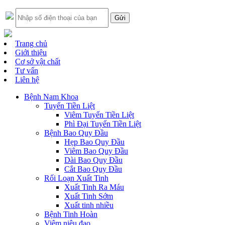
Trang chủ
Giới thiệu
Cơ sở vật chất
Tư vấn
Liên hệ
Bệnh Nam Khoa
Tuyến Tiền Liệt
Viêm Tuyến Tiền Liệt
Phì Đại Tuyến Tiền Liệt
Bệnh Bao Quy Đầu
Hẹp Bao Quy Đầu
Viêm Bao Quy Đầu
Dài Bao Quy Đầu
Cắt Bao Quy Đầu
Rối Loạn Xuất Tinh
Xuất Tinh Ra Máu
Xuất Tinh Sớm
Xuất tinh nhiều
Bệnh Tinh Hoàn
Viêm niệu đạo