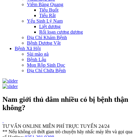
Viêm Bàng Quang
Tiểu Buốt
Tiểu Rắt
Yếu Sinh Lý Nam
Liệt dương
Rối loạn cương dương
Địa Chỉ Khám Bệnh
Bệnh Dương Vật
Bệnh Xã Hội
Sùi mào gà
Bệnh Lậu
Mụn Rộp Sinh Dục
Địa Chỉ Chữa Bệnh
Nam giới thủ dâm nhiều có bị bệnh thận
không?
TƯ VẤN ONLINE MIỄN PHÍ TRỰC TUYẾN 24/24
** Nếu không có thời gian trò chuyện hãy nhấc máy lên và gọi qua