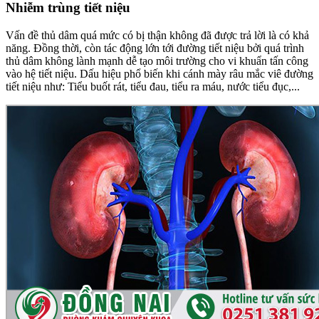
Nhiễm trùng tiết niệu
Vấn đề thủ dâm quá mức có bị thận không đã được trả lời là có khả
năng. Đồng thời, còn tác động lớn tới đường tiết niệu bởi quá trình
thủ dâm không lành mạnh dễ tạo môi trường cho vi khuẩn tấn công
vào hệ tiết niệu. Dấu hiệu phổ biến khi cánh mày râu mắc viê đường
tiết niệu như: Tiểu buốt rát, tiểu đau, tiểu ra máu, nước tiểu đục,...