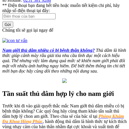
số Hotline:
0251 381 9288
** Điện thoại bạn đang hết tiền hoặc muốn tiết kiệm chi phí, hãy
nhập số điện thoại tại đây:
Gửi
Chúng tôi sẽ gọi lại ngay để
Nam giới thủ dâm nhiều có bị bệnh thận không?
Thủ dâm là hình
thức giúp cánh mày râu giải tỏa nhu cầu tình dục một cách hiệu
quả. Thế nhưng việc làm dụng quá mức sẽ khiến nam giới phải đối
mặt với nhiều ảnh hưởng nguy hiểm. Để biết thêm thông tin chi tiết
mời bạn đọc hãy cùng dõi theo những nội dung sau.
Tần suất thủ dâm hợp lý cho nam giới
Trước khi đi vào giải quyết thắc mắc Nam giới thủ dâm nhiều có bị
bệnh thận không? Các quý ông hãy cùng tham khảo tấn suất thủ
dâm hợp lý chon am giới. Theo chia sẻ của bác sĩ tại
Phòng Khám
Đa Khoa Hồng Phúc
, hành động thủ dâm là hình thức tự kích thích
vùng nhạy cảm của bản thân nhằm đạt cực khoái và xuất tinh để