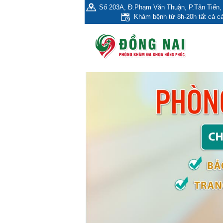
Số 203A, Đ.Phạm Văn Thuận, P.Tân Tiến, 
Khám bệnh từ 8h-20h tất cả cá