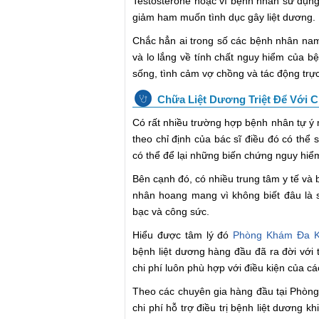
Testosterone hoặc vì bệnh nhân sử dụng 
giảm ham muốn tình dục gây liệt dương.
Chắc hẳn ai trong số các bệnh nhân na
và lo lắng về tính chất nguy hiểm của b
sống, tình cảm vợ chồng và tác động trực
Chữa Liệt Dương Triệt Để Với C
Có rất nhiều trường hợp bệnh nhân tự 
theo chỉ định của bác sĩ điều đó có thể
có thể để lại những biến chứng nguy hiểm
Bên cạnh đó, có nhiều trung tâm y tế v
nhân hoang mang vì không biết đâu là s
bạc và công sức.
Hiểu được tâm lý đó
Phòng Khám Đa K
bệnh liệt dương hàng đầu đã ra đời với 
chi phí luôn phù hợp với điều kiện của c
Theo các chuyên gia hàng đầu tại Phòn
chi phí hỗ trợ điều trị bệnh liệt dương 