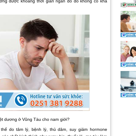
ương được khoảng thời gian ngắn do đó không có khả
.
 liệt dương ở Vũng Tàu cho nam giới?
thể do tâm lý, bệnh lý, thủ dâm, suy giảm hormone