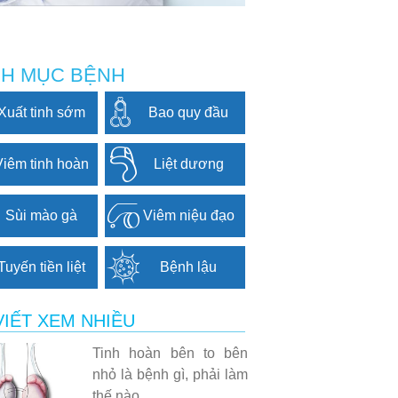
H MỤC BỆNH
Xuất tinh sớm
Bao quy đầu
Viêm tinh hoàn
Liệt dương
Sùi mào gà
Viêm niệu đạo
Tuyến tiền liệt
Bệnh lậu
VIẾT XEM NHIỀU
Tinh hoàn bên to bên
nhỏ là bệnh gì, phải làm
thế nào