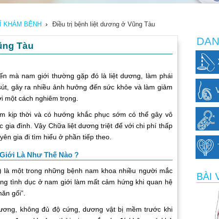
HỈ KHÁM BỆNH
›
Điều trị bệnh liệt dương ở Vũng Tàu
DAN
Vũng Tàu
n mà nam giới thường gặp đó là liệt dương, làm phái
 sút, gây ra nhiều ảnh hưởng đến sức khỏe và làm giảm
ới một cách nghiêm trọng.
 kịp thời và có hướng khắc phục sớm có thể gây vô
 gia đình. Vậy Chữa liệt dương triệt để với chi phí thấp
ên gia đi tìm hiểu ở phần tiếp theo.
Giới Là Như Thế Nào ?
) là một trong những bệnh nam khoa nhiều người mắc
BÀI 
 năng tình dục ở nam giới làm mất cảm hứng khi quan hệ
ăn gối”.
ơng, không đủ độ cứng, dương vật bị mềm trước khi