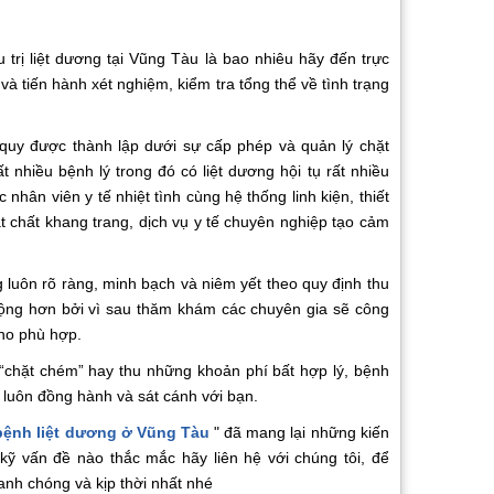
 trị liệt dương tại Vũng Tàu là bao nhiêu hãy đến trực
à tiến hành xét nghiệm, kiểm tra tổng thể về tình trạng
quy được thành lập dưới sự cấp phép và quản lý chặt
ất nhiều bệnh lý trong đó có liệt dương hội tụ rất nhiều
c nhân viên y tế nhiệt tình cùng hệ thống linh kiện, thiết
 chất khang trang, dịch vụ y tế chuyên nghiệp tạo cảm
ng luôn rõ ràng, minh bạch và niêm yết theo quy định thu
động hơn bởi vì sau thăm khám các chuyên gia sẽ công
cho phù hợp.
 “chặt chém” hay thu những khoản phí bất hợp lý, bệnh
i luôn đồng hành và sát cánh với bạn.
 bệnh liệt dương ở Vũng Tàu
" đã mang lại những kiến
kỹ vấn đề nào thắc mắc hãy liên hệ với chúng tôi, để
anh chóng và kịp thời nhất nhé