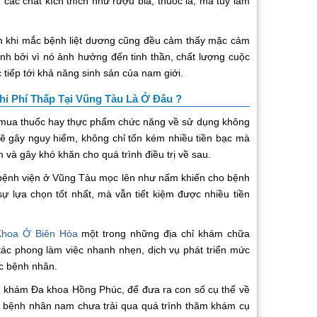
các chất kích thích như rượu bia, thuốc lá, ma túy làm
m khi mắc bệnh liệt dương cũng đều cảm thấy mặc cảm
ệnh bởi vì nó ảnh hưởng đến tinh thần, chất lượng cuộc
 tiếp tới khả năng sinh sản của nam giới.
hi Phí Thấp Tại Vũng Tàu Là Ở Đâu ?
ý mua thuốc hay thực phẩm chức năng về sử dụng không
 sẽ gây nguy hiểm, không chỉ tốn kém nhiều tiền bạc mà
 và gây khó khăn cho quá trình điều trị về sau.
à bệnh viện ở Vũng Tàu mọc lên như nấm khiến cho bệnh
ự lựa chọn tốt nhất, mà vẫn tiết kiệm được nhiều tiền
hoa Ở Biên Hòa
một trong những địa chỉ khám chữa
tác phong làm việc nhanh nhẹn, dịch vụ phát triển mức
ác bệnh nhân.
g khám Đa khoa Hồng Phúc, để đưa ra con số cụ thể về
khi bệnh nhân nam chưa trải qua quá trình thăm khám cụ