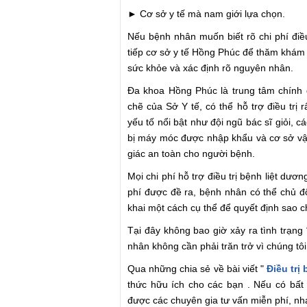
► Cơ sở y tế mà nam giới lựa chọn.
Nếu bệnh nhân muốn biết rõ chi phí điều
tiếp cơ sở y tế Hồng Phúc để thăm khám v
sức khỏe và xác định rõ nguyên nhân.
Đa khoa Hồng Phúc là trung tâm chính 
chẽ của Sở Y tế, có thể hỗ trợ điều trị r
yếu tố nổi bật như đội ngũ bác sĩ giỏi, cá
bị máy móc được nhập khẩu và cơ sở vật
giác an toàn cho người bệnh.
Mọi chi phí hỗ trợ điều trị bệnh liệt dươ
phí được đề ra, bệnh nhân có thể chủ 
khai một cách cụ thể để quyết định sao 
Tại đây không bao giờ xảy ra tình trạng
nhân không cần phải trăn trở vì chúng tô
Qua những chia sẻ về bài viết "
Điều trị
thức hữu ích cho các bạn . Nếu có bất 
được các chuyên gia tư vấn miễn phí, nh