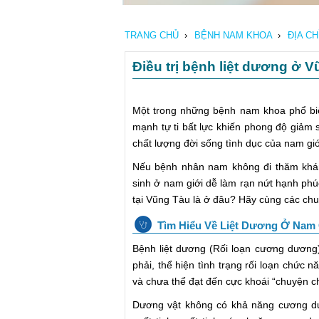
TRANG CHỦ
›
BỆNH NAM KHOA
›
ĐỊA C
Điều trị bệnh liệt dương ở 
Một trong những bệnh nam khoa phổ biế
mạnh tự ti bất lực khiến phong độ giảm
chất lượng đời sống tình dục của nam gi
Nếu bệnh nhân nam không đi thăm khám
sinh ở nam giới dễ làm rạn nứt hạnh phúc
tại Vũng Tàu là ở đâu? Hãy cùng các chuy
Tìm Hiểu Về Liệt Dương Ở Nam 
Bệnh liệt dương (Rối loạn cương dương
phải, thể hiện tình trạng rối loạn chức
và chưa thể đạt đến cực khoái “chuyện ch
Dương vật không có khả năng cương dư