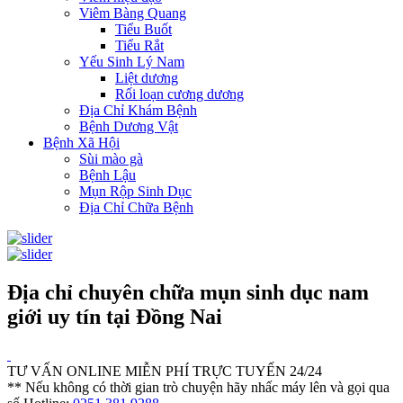
Viêm Bàng Quang
Tiểu Buốt
Tiểu Rắt
Yếu Sinh Lý Nam
Liệt dương
Rối loạn cương dương
Địa Chỉ Khám Bệnh
Bệnh Dương Vật
Bệnh Xã Hội
Sùi mào gà
Bệnh Lậu
Mụn Rộp Sinh Dục
Địa Chỉ Chữa Bệnh
Địa chỉ chuyên chữa mụn sinh dục nam
giới uy tín tại Đồng Nai
TƯ VẤN ONLINE MIỄN PHÍ TRỰC TUYẾN 24/24
** Nếu không có thời gian trò chuyện hãy nhấc máy lên và gọi qua