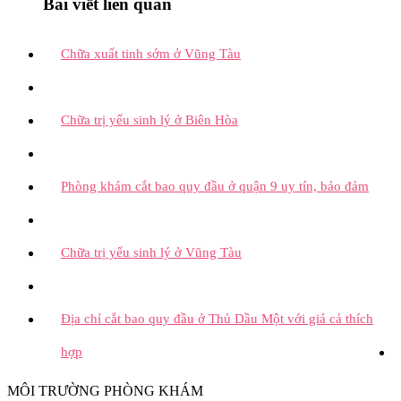
Bài viết liên quan
Chữa xuất tinh sớm ở Vũng Tàu
Chữa trị yếu sinh lý ở Biên Hòa
Phòng khám cắt bao quy đầu ở quận 9 uy tín, bảo đảm
Chữa trị yếu sinh lý ở Vũng Tàu
Địa chỉ cắt bao quy đầu ở Thủ Dầu Một với giá cả thích
hợp
MÔI TRƯỜNG PHÒNG KHÁM