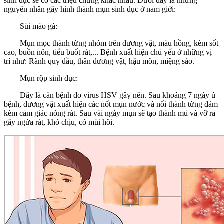
sinh dục sẽ có các triệu chứng khác nhau. Dưới đây là những
nguyên nhân gây hình thành mụn sinh dục ở nam giới:
Sùi mào gà:
Mụn mọc thành từng nhóm trên dương vật, màu hồng, kèm sốt
cao, buồn nôn, tiểu buốt rát,... Bệnh xuất hiện chủ yếu ở những vị
trí như: Rãnh quy đầu, thân dương vật, hậu môn, miệng sáo.
Mụn rộp sinh dục:
Đây là căn bệnh do virus HSV gây nên. Sau khoảng 7 ngày ủ
bệnh, dương vật xuất hiện các nốt mụn nước và nổi thành từng đám
kèm cảm giác nóng rát. Sau vài ngày mụn sẽ tạo thành mủ và vỡ ra
gây ngứa rát, khó chịu, có mùi hôi.