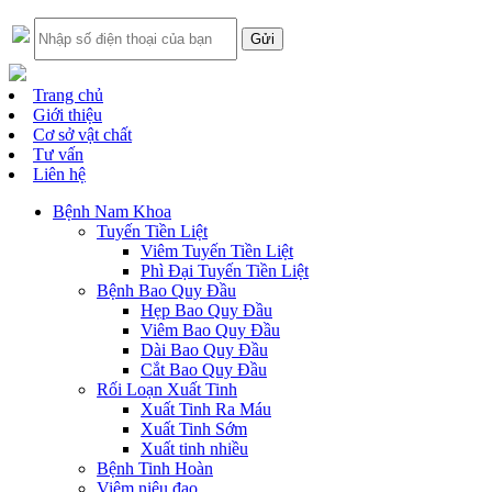
Trang chủ
Giới thiệu
Cơ sở vật chất
Tư vấn
Liên hệ
Bệnh Nam Khoa
Tuyến Tiền Liệt
Viêm Tuyến Tiền Liệt
Phì Đại Tuyến Tiền Liệt
Bệnh Bao Quy Đầu
Hẹp Bao Quy Đầu
Viêm Bao Quy Đầu
Dài Bao Quy Đầu
Cắt Bao Quy Đầu
Rối Loạn Xuất Tinh
Xuất Tinh Ra Máu
Xuất Tinh Sớm
Xuất tinh nhiều
Bệnh Tinh Hoàn
Viêm niệu đạo