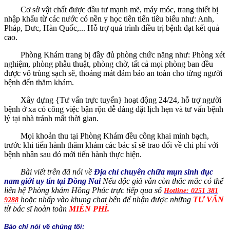
Cơ sở vật chất được đầu tư mạnh mẽ, máy móc, trang thiết bị
nhập khẩu từ các nước có nền y học tiên tiến tiêu biểu như: Anh,
Pháp, Đưc, Hàn Quốc,... Hỗ trợ quá trình điều trị bệnh đạt kết quả
cao.
Phòng Khám trang bị đầy đủ phòng chức năng như: Phòng xét
nghiệm, phòng phẫu thuật, phòng chờ, tất cả mọi phòng ban đều
được vô trùng sạch sẽ, thoáng mát đảm bảo an toàn cho từng người
bệnh đến thăm khám.
Xây dựng {Tư vấn trực tuyến} hoạt động 24/24, hỗ trợ người
bệnh ở xa có công việc bận rộn dễ dàng đặt lịch hẹn và tư vấn bệnh
lý tại nhà tránh mất thời gian.
Mọi khoản thu tại Phòng Khám đều công khai minh bạch,
trước khi tiến hành thăm khám các bác sĩ sẽ trao đổi về chi phí với
bệnh nhân sau đó mới tiến hành thực hiện.
Bài viết trên đã nói về
Địa chỉ chuyên chữa mụn sinh dục
nam giới uy tín tại Đồng Nai
Nếu độc giả vẫn còn thắc mắc có thể
liên hệ Phòng khám Hồng Phúc trực tiếp qua số
Hotline: 0251 381
hoặc nhấp vào khung chat bên để nhận được những
TƯ VẤN
9288
từ bác sĩ hoàn toàn
MIỄN PHÍ.
Báo chí nói về chúng tôi: