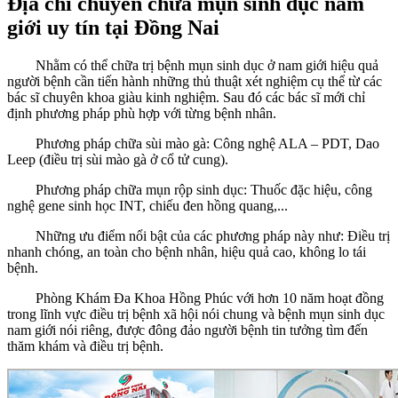
Địa chỉ chuyên chữa mụn sinh dục nam
giới uy tín tại Đồng Nai
Nhằm có thể chữa trị bệnh mụn sinh dục ở nam giới hiệu quả
người bệnh cần tiến hành những thủ thuật xét nghiệm cụ thể từ các
bác sĩ chuyên khoa giàu kinh nghiệm. Sau đó các bác sĩ mới chỉ
định phương pháp phù hợp với từng bệnh nhân.
Phương pháp chữa sùi mào gà: Công nghệ ALA – PDT, Dao
Leep (điều trị sùi mào gà ở cổ tử cung).
Phương pháp chữa mụn rộp sinh dục: Thuốc đặc hiệu, công
nghệ gene sinh học INT, chiếu đen hồng quang,...
Những ưu điểm nổi bật của các phương pháp này như: Điều trị
nhanh chóng, an toàn cho bệnh nhân, hiệu quả cao, không lo tái
bệnh.
Phòng Khám Đa Khoa Hồng Phúc với hơn 10 năm hoạt đồng
trong lĩnh vực điều trị bệnh xã hội nói chung và bệnh mụn sinh dục
nam giới nói riêng, được đông đảo người bệnh tin tưởng tìm đến
thăm khám và điều trị bệnh.