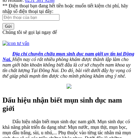
số Hotline:
0251 381 9288
** Điện thoại bạn đang hết tiền hoặc muốn tiết kiệm chi phí, hãy
nhập số điện thoại tại đây:
Gửi
Chúng tôi sẽ gọi lại ngay để
Địa chỉ chuyên chữa mụn sinh dục nam giới uy tín tại Đồng
Nai.
Hiện nay có rất nhiều phòng khám được thành lập làm cho
nam giới băn khoăn không biết đâu là cơ sở chuyên nam khoa uy
tín chất lượng Tại Đồng Nai. Do đó, bài viết dưới đây hy vọng có
thể giúp phái mạnh tìm được cho mình phòng khám ưng ý nhé.
Dấu hiệu nhận biết mụn sinh dục nam
giới
Dấu hiệu nhận biết mụn sinh dục nam giới. Mụn sinh dục có
khả năng phát triển đa dạng như: Mụn nước, mụn thịt, mụn bọc,
mụn đầu trắng, sùi, u nhú,... Phụ thuộc vào từng tác nhân mà mụn