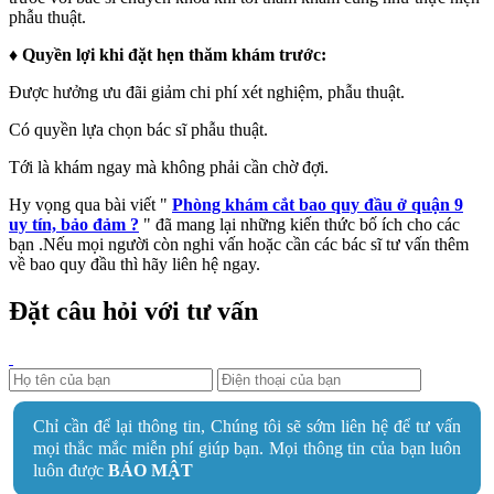
phẫu thuật.
♦ Quyền lợi khi đặt hẹn thăm khám trước:
Được hưởng ưu đãi giảm chi phí xét nghiệm, phẫu thuật.
Có quyền lựa chọn bác sĩ phẫu thuật.
Tới là khám ngay mà không phải cần chờ đợi.
Hy vọng qua bài viết "
Phòng khám cắt bao quy đầu ở quận 9
uy tín, bảo đảm ?
" đã mang lại những kiến thức bố ích cho các
bạn .Nếu mọi người còn nghi vấn hoặc cần các bác sĩ tư vấn thêm
về bao quy đầu thì hãy liên hệ ngay.
Đặt câu hỏi với tư vấn
Chỉ cần để lại thông tin, Chúng tôi sẽ sớm liên hệ để tư vấn
mọi thắc mắc miễn phí giúp bạn. Mọi thông tin của bạn luôn
luôn được
BẢO MẬT