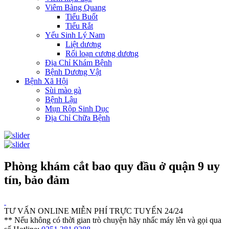
Viêm Bàng Quang
Tiểu Buốt
Tiểu Rắt
Yếu Sinh Lý Nam
Liệt dương
Rối loạn cương dương
Địa Chỉ Khám Bệnh
Bệnh Dương Vật
Bệnh Xã Hội
Sùi mào gà
Bệnh Lậu
Mụn Rộp Sinh Dục
Địa Chỉ Chữa Bệnh
Phòng khám cắt bao quy đầu ở quận 9 uy
tín, bảo đảm
TƯ VẤN ONLINE MIỄN PHÍ TRỰC TUYẾN 24/24
** Nếu không có thời gian trò chuyện hãy nhấc máy lên và gọi qua