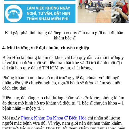
Khi gặp phải tình trạng dài/hẹp bao quy đầu nam giới nên đi thăm
khám bác sĩ
4. Môi trường y tế đạt chuẩn, chuyên nghiệp
Biên Hòa là phòng khám đa khoa cắt bao quy đầu có môi trường y
tế vượt qua được một số kiểm tra khắt khe và đã trở thành một địa
chỉ cắt bao quy đầu ở TPHCM uy tín, chất lượng.
Phòng khám nam khoa có môi trường y tế đạt chuẩn với đội ngũ
nhân viên y tế chuyên nghiệp, người bệnh sẽ được chăm sóc một
cách chu đáo .
Hiện nay, để nâng cao chất lượng chăm sóc sức khỏe, phòng khám
áp dụng mô hình hỗ trợ khám và điều trị “1 bác sĩ chuyên khoa – 1
bệnh nhân – một y tá”.
Mội ngày
Phòng Khám Đa Khoa Ở Biên Hòa
chỉ nhận số lượng
người mắc bệnh vừa đủ. Vì vậy, nam giới nên đặt hẹn thăm khám
trước với bác sĩ chuyên khoa khi tới thăm khám cũng như thực hiện