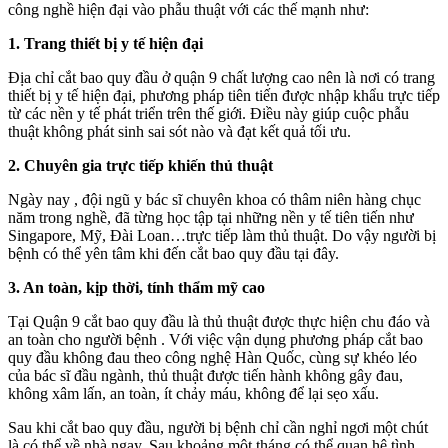
công nghề hiện đại vào phẫu thuật với các thế mạnh như:
1. Trang thiết bị y tế hiện đại
Địa chỉ cắt bao quy đầu ở quận 9 chất lượng cao nên là nơi có trang
thiết bị y tế hiện đại, phương pháp tiên tiến được nhập khẩu trực tiếp
từ các nền y tế phát triển trên thế giới. Điều này giúp cuộc phẫu
thuật không phát sinh sai sót nào và đạt kết quả tối ưu.
2. Chuyên gia trực tiếp khiến thủ thuật
Ngày nay , đội ngũ y bác sĩ chuyên khoa có thâm niên hàng chục
năm trong nghề, đã từng học tập tại những nền y tế tiên tiến như
Singapore, Mỹ, Đài Loan…trực tiếp làm thủ thuật. Do vậy người bị
bệnh có thể yên tâm khi đến cắt bao quy đầu tại đây.
3. An toàn, kịp thời, tính thẩm mỹ cao
Tại Quận 9 cắt bao quy đầu là thủ thuật được thực hiện chu đáo và
an toàn cho người bệnh . Với việc vận dụng phương pháp cắt bao
quy đầu không đau theo công nghệ Hàn Quốc, cùng sự khéo léo
của bác sĩ đầu ngành, thủ thuật được tiến hành không gây đau,
không xâm lấn, an toàn, ít chảy máu, không để lại sẹo xấu.
Sau khi cắt bao quy đầu, người bị bệnh chỉ cần nghỉ ngơi một chút
là có thể về nhà ngay. Sau khoảng một tháng có thể quan hệ tình