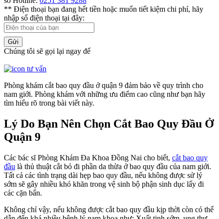
số Hotline:
0251 381 9288
** Điện thoại bạn đang hết tiền hoặc muốn tiết kiệm chi phí, hãy
nhập số điện thoại tại đây:
Gửi
Chúng tôi sẽ gọi lại ngay để
Phòng khám cắt bao quy đầu ở quận 9 đảm bảo về quy trình cho
nam giới. Phòng khám với những ưu điểm cao cũng như bạn hãy
tìm hiểu rõ trong bài viết này.
Lý Do Bạn Nên Chọn Cắt Bao Quy Đầu Ở
Quận 9
Các bác sĩ Phòng Khám Đa Khoa Đồng Nai cho biết,
cắt bao quy
đầu
là thủ thuật cắt bỏ đi phần da thừa ở bao quy đầu của nam giới.
Tất cả các tình trạng dài hẹp bao quy đầu, nếu không được sử lý
sớm sẽ gây nhiều khó khăn trong vệ sinh bộ phận sinh dục lấy đi
các cặn bẩn.
Không chỉ vậy, nếu không được cắt bao quy đầu kịp thời còn có thể
dẫn đến khá nhiều bệnh lý nam khoa như: Xuất tinh sớm, ung thư