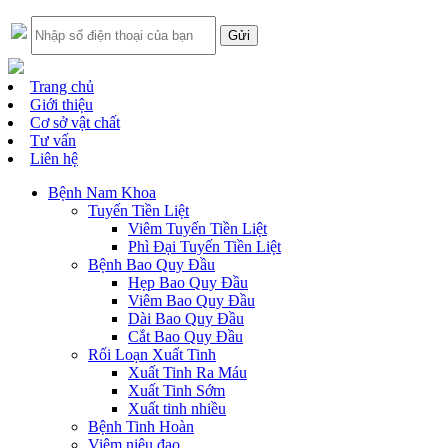
Trang chủ
Giới thiệu
Cơ sở vật chất
Tư vấn
Liên hệ
Bệnh Nam Khoa
Tuyến Tiền Liệt
Viêm Tuyến Tiền Liệt
Phì Đại Tuyến Tiền Liệt
Bệnh Bao Quy Đầu
Hẹp Bao Quy Đầu
Viêm Bao Quy Đầu
Dài Bao Quy Đầu
Cắt Bao Quy Đầu
Rối Loạn Xuất Tinh
Xuất Tinh Ra Máu
Xuất Tinh Sớm
Xuất tinh nhiều
Bệnh Tinh Hoàn
Viêm niệu đạo