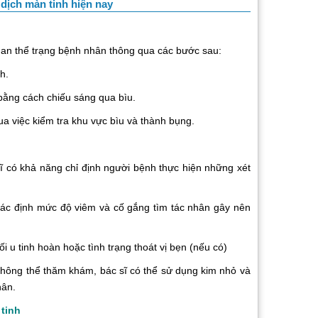
 dịch màn tinh hiện nay
n thể trạng bệnh nhân thông qua các bước sau:
h.
ng cách chiếu sáng qua bìu.
việc kiểm tra khu vực bìu và thành bụng.
ó khả năng chỉ định người bệnh thực hiện những xét
 định mức độ viêm và cố gắng tìm tác nhân gây nên
 tinh hoàn hoặc tình trạng thoát vị bẹn (nếu có)
ng thể thăm khám, bác sĩ có thể sử dụng kim nhỏ và
hân.
tinh