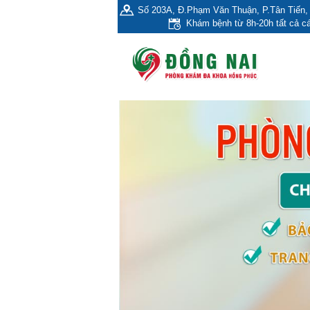
Số 203A, Đ.Phạm Văn Thuận, P.Tân Tiến, 
Khám bệnh từ 8h-20h tất cả cá