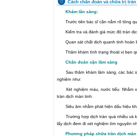
Cách chẩn đoán và chữa trị tràn
Khám lân sàng:
Trước tiên bác sĩ cần nắm rõ tông qua
Kiểm tra và đánh giá mức độ tràn dịc
Quan sát chất dịch quanh tinh hoàn bằ
Thăm khám tình trạng thoát vị bẹn qua 
Chẩn đoán cận lâm sàng
Sau thăm khám lâm sàng, các bác sĩ c
nghiệm như:
Xét nghiệm máu, nước tiểu: Nhằm xác
tràn dịch màn tinh.
Siêu âm nhằm phát hiện dấu hiệu khối u
Trường hợp dịch tràn quá nhiều và khô
lấy dịch đem đi xét nghiệm tìm nguyên n
Phương pháp chữa tràn dịch màn 