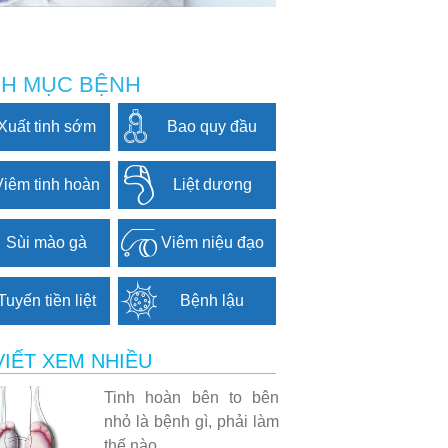
H MỤC BỆNH
Xuất tinh sớm
Bao quy đầu
Viêm tinh hoàn
Liệt dương
Sùi mào gà
Viêm niệu đạo
Tuyến tiền liệt
Bệnh lậu
VIẾT XEM NHIỀU
Tinh hoàn bên to bên
nhỏ là bệnh gì, phải làm
thế nào