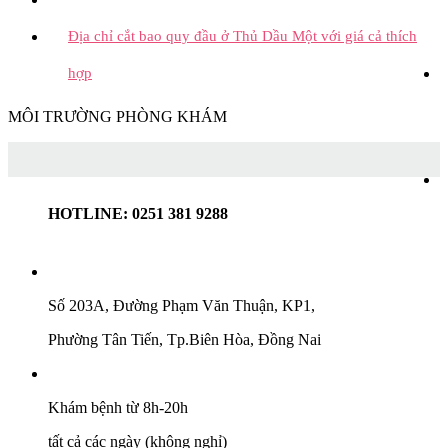
Địa chỉ cắt bao quy đầu ở Thủ Dầu Một với giá cả thích
hợp
MÔI TRƯỜNG PHÒNG KHÁM
HOTLINE: 0251 381 9288
Số 203A, Đường Phạm Văn Thuận, KP1,
Phường Tân Tiến, Tp.Biên Hòa, Đồng Nai
Khám bệnh từ 8h-20h
tất cả các ngày (không nghỉ)