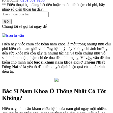
số Hotline:
0251 381 9288
** Điện thoại bạn đang hết tiền hoặc muốn tiết kiệm chi phí, hãy
nhập số điện thoại tại đây:
Gửi
Chúng tôi sẽ gọi lại ngay để
Hiện nay, việc chữa các bệnh nam khoa là một trong những nhu cầu
phổ biến của nam giới vì những bệnh lý này không chỉ ảnh hưởng
đến sức khỏe mà còn gây ra những tác hại và biến chứng như vô
sinh hiếm muộn, thậm chí đe dọa đến tính mạng. Vì vậy, vấn đề tìm
kiếm cho mình một
bác sĩ khám nam khoa giỏi ở Thống Nhất
Đồng Nai sẽ là yếu tố đầu tiên quyết định hiệu quả của quá trình
điều trị.
Bác Sĩ Nam Khoa Ở Thống Nhất Có Tốt
Không?
Hiện nay, nhu cầu khám chữa bệnh của nam giới ngày một nhiều.