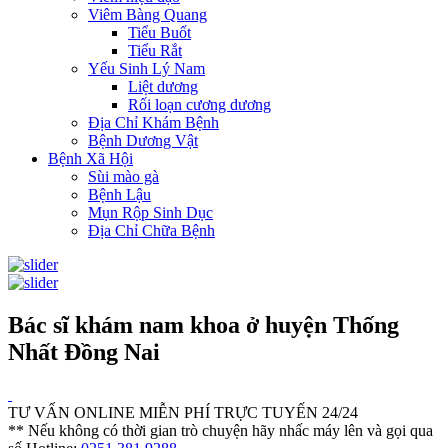
Viêm Bàng Quang
Tiểu Buốt
Tiểu Rắt
Yếu Sinh Lý Nam
Liệt dương
Rối loạn cương dương
Địa Chỉ Khám Bệnh
Bệnh Dương Vật
Bệnh Xã Hội
Sùi mào gà
Bệnh Lậu
Mụn Rộp Sinh Dục
Địa Chỉ Chữa Bệnh
Bác sĩ khám nam khoa ở huyện Thống
Nhất Đồng Nai
TƯ VẤN ONLINE MIỄN PHÍ TRỰC TUYẾN 24/24
** Nếu không có thời gian trò chuyện hãy nhấc máy lên và gọi qua