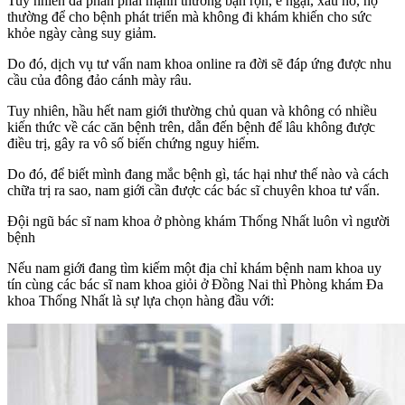
Tuy nhiên đa phần phái mạnh thường bận rộn, e ngại, xấu hổ, họ
thường để cho bệnh phát triển mà không đi khám khiến cho sức
khỏe ngày càng suy giảm.
Do đó, dịch vụ tư vấn nam khoa online ra đời sẽ đáp ứng được nhu
cầu của đông đảo cánh mày râu.
Tuy nhiên, hầu hết nam giới thường chủ quan và không có nhiều
kiến thức về các căn bệnh trên, dẫn đến bệnh để lâu không được
điều trị, gây ra vô số biến chứng nguy hiểm.
Do đó, để biết mình đang mắc bệnh gì, tác hại như thế nào và cách
chữa trị ra sao, nam giới cần được các bác sĩ chuyên khoa tư vấn.
Đội ngũ bác sĩ nam khoa ở phòng khám Thống Nhất luôn vì người
bệnh
Nếu nam giới đang tìm kiếm một địa chỉ khám bệnh nam khoa uy
tín cùng các bác sĩ nam khoa giỏi ở Đồng Nai thì Phòng khám Đa
khoa Thống Nhất là sự lựa chọn hàng đầu với: