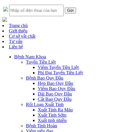
Trang chủ
Giới thiệu
Cơ sở vật chất
Tư vấn
Liên hệ
Bệnh Nam Khoa
Tuyến Tiền Liệt
Viêm Tuyến Tiền Liệt
Phì Đại Tuyến Tiền Liệt
Bệnh Bao Quy Đầu
Hẹp Bao Quy Đầu
Viêm Bao Quy Đầu
Dài Bao Quy Đầu
Cắt Bao Quy Đầu
Rối Loạn Xuất Tinh
Xuất Tinh Ra Máu
Xuất Tinh Sớm
Xuất tinh nhiều
Bệnh Tinh Hoàn
Viêm niệu đạo