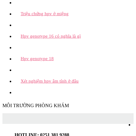
Triệu chứng hpv ở miệng
Hpv genotype 16 có nghĩa là gì
Hpv genotype 18
Xét nghiệm hpv âm tính ở đâu
MÔI TRƯỜNG PHÒNG KHÁM
HOTLINE: 0251 381 9288