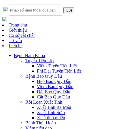
Trang chủ
Giới thiệu
Cơ sở vật chất
Tư vấn
Liên hệ
Bệnh Nam Khoa
Tuyến Tiền Liệt
Viêm Tuyến Tiền Liệt
Phì Đại Tuyến Tiền Liệt
Bệnh Bao Quy Đầu
Hẹp Bao Quy Đầu
Viêm Bao Quy Đầu
Dài Bao Quy Đầu
Cắt Bao Quy Đầu
Rối Loạn Xuất Tinh
Xuất Tinh Ra Máu
Xuất Tinh Sớm
Xuất tinh nhiều
Bệnh Tinh Hoàn
Viêm niệu đạo