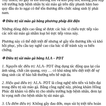
với trường hợp bệnh nhân bị sùi mào gà trên dây phanh hãm bao
quy đầu do lo ngại có thể tổn thương đến chức năng sinh lý phái
nam.
✡ Điều trị sùi mào gà bằng phương pháp đốt điện
Những dòng điện cao tầng sẽ được các bác sĩ chiếu trực tiếp vào
các nốt sùi mào gà nhằm loại bỏ trực tiếp virus này.
Phương này có thể diệt triệt để nhưng sẽ gây tổn thương lớn và khó
hồi phục, yêu cầu tay nghề cao của bác sĩ để tránh xảy ra biến
chứng.
✡ Điều trị sùi mào gà bằng ALA – PDT
1. Nguyên tắc điều trị:
ALA- PDT ứng dụng tác động qua lại của
ánh sáng, chất cản quang, oxy … có khả năng tiêu diệt triệt để sự
tăng sinh các tế bào bất thường trên bề mặt da.
2. Hiệu quả điều trị:
ALA- PDT là công nghệ tiên tiến và hiện đại
trong điều trị sùi mào gà. Bằng công nghệ này, phòng khám Hồng
Phúc đã khám và điều trị cho nhiều trường hợp bệnh nhân, đem lại
hi vọng mới cho bệnh nhân bị sùi mào gà.
3. Ưu điểm điều trị:
Không gây đau đớn, mụn sùi bị triệt tiêu hoàn