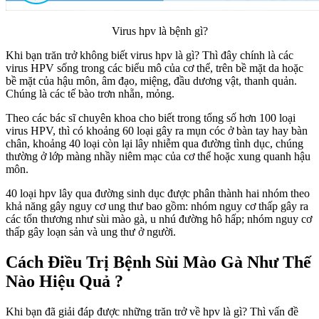
Virus hpv là bệnh gì?
Khi bạn trăn trở không biết virus hpv là gì? Thì đây chính là các
virus HPV sống trong các biểu mô của cơ thể, trên bề mặt da hoặc
bề mặt của hậu môn, âm đạo, miệng, đầu dương vật, thanh quản.
Chúng là các tế bào trơn nhẵn, mỏng.
Theo các bác sĩ chuyên khoa cho biết trong tổng số hơn 100 loại
virus HPV, thì có khoảng 60 loại gây ra mụn cóc ở bàn tay hay bàn
chân, khoảng 40 loại còn lại lây nhiễm qua đường tình dục, chúng
thường ở lớp màng nhầy niêm mạc của cơ thể hoặc xung quanh hậu
môn.
40 loại hpv lây qua đường sinh dục được phân thành hai nhóm theo
khả năng gây nguy cơ ung thư bao gồm: nhóm nguy cơ thấp gây ra
các tổn thương như sùi mào gà, u nhú đường hô hấp; nhóm nguy cơ
thấp gây loạn sản và ung thư ở người.
Cách Điều Trị Bệnh Sùi Mào Gà Như Thế
Nào Hiệu Quả ?
Khi bạn đã giải đáp được những trăn trở về hpv là gì? Thì vấn đề