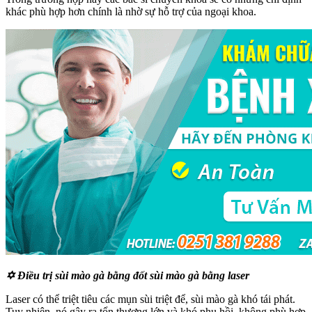
khác phù hợp hơn chính là nhờ sự hỗ trợ của ngoại khoa.
✡ Điều trị sùi mào gà bằng đốt sùi mào gà bằng laser
Laser có thể triệt tiêu các mụn sùi triệt để, sùi mào gà khó tái phát.
Tuy nhiên, nó gây ra tổn thương lớn và khó phụ hồi, không phù hợp