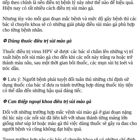
tiếp theo chính là nên điều trị bệnh lý này như thế nào để hiệu quả.
Hiện nay có rất nhiều cách điều trị sùi mào gà.
Nhưng tùy vão mỗi giai đoạn mắc bệnh và mức độ gây bệnh thì các
bác sĩ chuyên khoa sẽ có những giải pháp điều sùi mào gà phù hợp
cho từng bệnh nhân.
✡ Dùng thuốc điều trị sùi mào gà
Thuốc điều trị virus HPV sẽ được các bác sĩ chấm lên những vị trí
xuất hiện nốt sùi mào gà cho đến khi các nốt này trắng ra hoặc trở
thành màu nâu, sau một thời gian bôi thuốc, các mụn sùi bị loét và
tróc dần.
❇ Lưu ý: Người bệnh phải tuyệt đối tuân thủ những chỉ định sử
dụng thuốc của bác sĩ đưa ra tránh trường hợp dùng thuốc tùy tiện
có thể dẫn đến những hậu quả đáng tiếc.
✡ Can thiệp ngoại khoa điều trị sùi mào gà
Đối với những trường hợp mắc vệnh sùi mào gà ở giai đoạn nặng
thì lúc này các nốt sùi đã liên kết với nhau thành từng mảng lớn
giống như súp lơ hoặc mào gà thì việc dùng thuốc sẽ gây ra đau cho
người bệnh và cũng không đạt hiệu quả.
Trong trường hợp này các bác sĩ chuyên khoa sẽ có những chỉ định