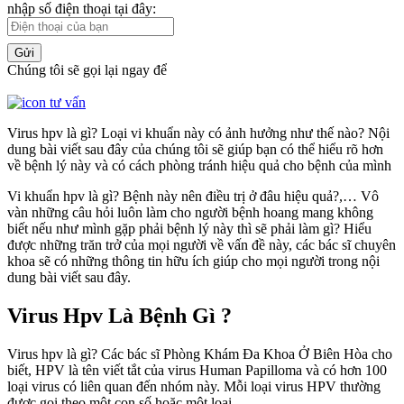
nhập số điện thoại tại đây:
Gửi
Chúng tôi sẽ gọi lại ngay để
Virus hpv là gì? Loại vi khuẩn này có ảnh hưởng như thế nào? Nội
dung bài viết sau đây của chúng tôi sẽ giúp bạn có thể hiểu rõ hơn
về bệnh lý này và có cách phòng tránh hiệu quả cho bệnh của mình
Vi khuẩn hpv là gì? Bệnh này nên điều trị ở đâu hiệu quả?,… Vô
vàn những câu hỏi luôn làm cho người bệnh hoang mang không
biết nếu như mình gặp phải bệnh lý này thì sẽ phải làm gì? Hiểu
được những trăn trở của mọi người về vấn đề này, các bác sĩ chuyên
khoa sẽ có những thông tin hữu ích giúp cho mọi người trong nội
dung bài viết sau đây.
Virus Hpv Là Bệnh Gì ?
Virus hpv là gì? Các bác sĩ Phòng Khám Đa Khoa Ở Biên Hòa cho
biết, HPV là tên viết tắt của virus Human Papilloma và có hơn 100
loại virus có liên quan đến nhóm này. Mỗi loại virus HPV thường
được gọi theo một con số hoặc một loại.