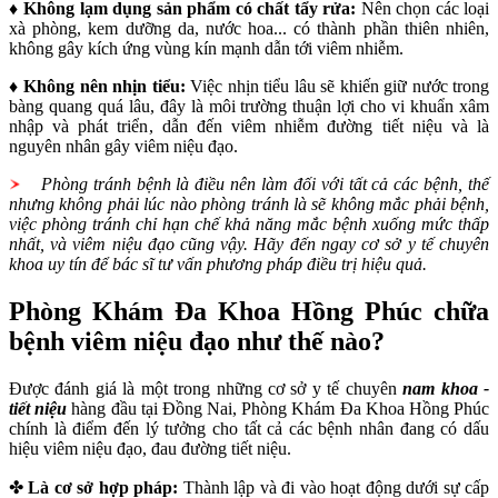
♦
Không lạm dụng sản phẩm có chất tẩy rửa:
Nên chọn các loại
xà phòng, kem dưỡng da, nước hoa... có thành phần thiên nhiên,
không gây kích ứng vùng kín mạnh dẫn tới viêm nhiễm.
♦
Không nên nhịn tiểu:
Việc nhịn tiểu lâu sẽ khiến giữ nước trong
bàng quang quá lâu, đây là môi trường thuận lợi cho vi khuẩn xâm
nhập và phát triển, dẫn đến viêm nhiễm đường tiết niệu và là
nguyên nhân gây viêm niệu đạo.
Phòng tránh bệnh là điều nên làm đối với tất cả các bệnh, thế
nhưng không phải lúc nào phòng tránh là sẽ không mắc phải bệnh,
việc phòng tránh chỉ hạn chế khả năng mắc bệnh xuống mức thấp
nhất, và viêm niệu đạo cũng vậy. Hãy đến ngay cơ sở y tế chuyên
khoa uy tín để bác sĩ tư vấn phương pháp điều trị hiệu quả.
Phòng Khám Đa Khoa Hồng Phúc chữa
bệnh viêm niệu đạo như thế nào?
Được đánh giá là một trong những cơ sở y tế chuyên
nam khoa -
tiết niệu
hàng đầu tại Đồng Nai, Phòng Khám Đa Khoa Hồng Phúc
chính là điểm đến lý tưởng cho tất cả các bệnh nhân đang có dấu
hiệu viêm niệu đạo, đau đường tiết niệu.
✤
Là cơ sở hợp pháp:
Thành lập và đi vào hoạt động dưới sự cấp