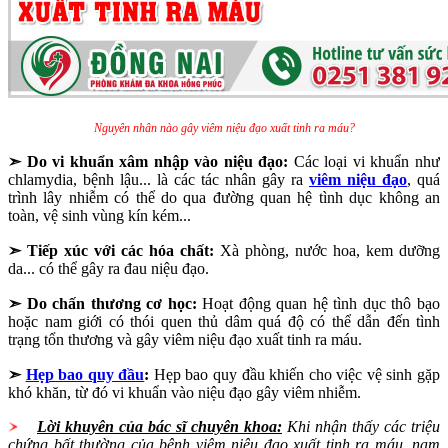
Nguyên nhân nào gây viêm niệu đạo xuất tinh ra máu?
➣ Do vi khuẩn xâm nhập vào niệu đạo:
Các loại vi khuẩn như
chlamydia, bệnh lậu... là các tác nhân gây ra
viêm niệu đạo
, quá
trình lây nhiễm có thể do qua đường quan hệ tình dục không an
toàn, vệ sinh vùng kín kém...
➣ Tiếp xúc với các hóa chất:
Xà phòng, nước hoa, kem dưỡng
da... có thể gây ra đau niệu đạo.
➣ Do chấn thương cơ học:
Hoạt động quan hệ tình dục thô bạo
hoặc nam giới có thói quen thủ dâm quá độ có thể dẫn đến tình
trạng tổn thương và gây viêm niệu đạo xuất tinh ra máu.
➣
Hẹp bao quy đầu
:
Hẹp bao quy đầu khiến cho việc vệ sinh gặp
khó khăn, từ đó vi khuẩn vào niệu đạo gây viêm nhiễm.
Lời khuyên của bác sĩ chuyên khoa:
Khi nhận thấy các triệu
chứng bất thường của bệnh viêm niệu đạo xuất tinh ra máu, nam