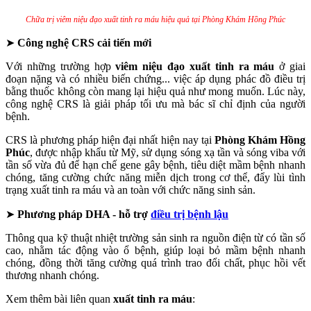
Chữa trị viêm niệu đạo xuất tinh ra máu hiệu quả tại Phòng Khám Hồng Phúc
➤
Công nghệ CRS cải tiến mới
Với những trường hợp
viêm niệu đạo xuất tinh ra máu
ở giai
đoạn nặng và có nhiều biến chứng... việc áp dụng phác đồ điều trị
bằng thuốc không còn mang lại hiệu quả như mong muốn. Lúc này,
công nghệ CRS là giải pháp tối ưu mà bác sĩ chỉ định của người
bệnh.
CRS là phương pháp hiện đại nhất hiện nay tại
Phòng Khám Hồng
Phúc
, được nhập khẩu từ Mỹ, sử dụng sóng xạ tần và sóng viba với
tần số vừa đủ để hạn chế gene gây bệnh, tiêu diệt mầm bệnh nhanh
chóng, tăng cường chức năng miễn dịch trong cơ thể, đẩy lùi tình
trạng xuất tinh ra máu và an toàn với chức năng sinh sản.
➤
Phương pháp DHA - hỗ trợ
điều trị bệnh lậu
Thông qua kỹ thuật nhiệt trường sản sinh ra nguồn điện từ có tần số
cao, nhằm tác động vào ổ bệnh, giúp loại bỏ mầm bệnh nhanh
chóng, đồng thời tăng cường quá trình trao đổi chất, phục hồi vết
thương nhanh chóng.
Xem thêm bài liên quan
xuất tinh ra máu
: