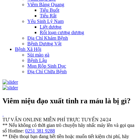
Viêm Bàng Quang
Tiểu Buốt
Tiểu Rắt
Yếu Sinh Lý Nam
Liệt dương
Rối loạn cương dương
Địa Chỉ Khám Bệnh
Bệnh Dương Vật
Bệnh Xã Hội
Sùi mào gà
Bệnh Lậu
Mụn Rộp Sinh Dục
Địa Chỉ Chữa Bệnh
Viêm niệu đạo xuất tinh ra máu là bị gì?
TƯ VẤN ONLINE MIỄN PHÍ TRỰC TUYẾN 24/24
** Nếu không có thời gian trò chuyện hãy nhấc máy lên và gọi qua
số Hotline:
0251 381 9288
** Điện thoại bạn đang hết tiền hoặc muốn tiết kiệm chi phí, hãy