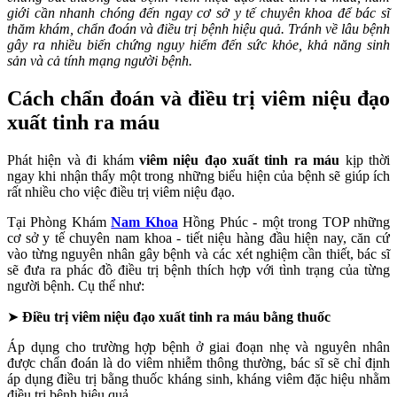
giới cần nhanh chóng đến ngay cơ sở y tế chuyên khoa để bác sĩ
thăm khám, chẩn đoán và điều trị bệnh hiệu quả. Tránh về lâu bệnh
gây ra nhiều biến chứng nguy hiểm đến sức khỏe, khả năng sinh
sản và cả tính mạng người bệnh.
Cách chẩn đoán và điều trị
viêm niệu đạo
xuất tinh ra máu
Phát hiện và đi khám
viêm niệu đạo xuất tinh ra máu
kịp thời
ngay khi nhận thấy một trong những biểu hiện của bệnh sẽ giúp ích
rất nhiều cho việc điều trị viêm niệu đạo.
Tại Phòng Khám
Nam Khoa
Hồng Phúc - một trong TOP những
cơ sở y tế chuyên nam khoa - tiết niệu hàng đầu hiện nay, căn cứ
vào từng nguyên nhân gây bệnh và các xét nghiệm cần thiết, bác sĩ
sẽ đưa ra phác đồ điều trị bệnh thích hợp với tình trạng của từng
người bệnh. Cụ thể như:
➤
Điều trị viêm niệu đạo xuất tinh ra máu bằng thuốc
Áp dụng cho trường hợp bệnh ở giai đoạn nhẹ và nguyên nhân
được chẩn đoán là do viêm nhiễm thông thường, bác sĩ sẽ chỉ định
áp dụng điều trị bằng thuốc kháng sinh, kháng viêm đặc hiệu nhằm
điều trị bệnh hiệu quả.