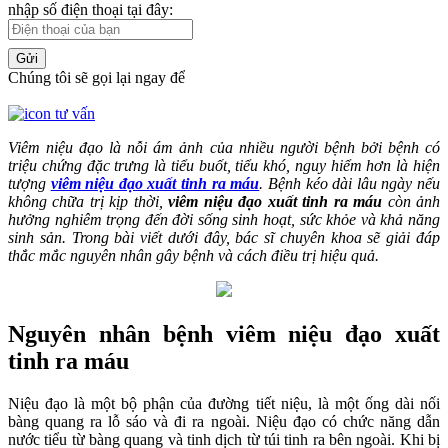
nhập số điện thoại tại đây:
Gửi
Chúng tôi sẽ gọi lại ngay để
Viêm niệu đạo là nỗi ám ảnh của nhiều người bệnh bởi bệnh có
triệu chứng đặc trưng là tiểu buốt, tiểu khó, nguy hiểm hơn là hiện
tượng
viêm niệu đạo xuất tinh ra máu
. Bệnh kéo dài lâu ngày nếu
không chữa trị kịp thời,
viêm niệu đạo xuất tinh ra máu
còn ảnh
hưởng nghiêm trọng đến đời sống sinh hoạt, sức khỏe và khả năng
sinh sản. Trong bài viết dưới đây, bác sĩ chuyên khoa sẽ giải đáp
thắc mắc nguyên nhân gây bệnh và cách điều trị hiệu quả.
Nguyên nhân bệnh viêm niệu đạo xuất
tinh ra máu
Niệu đạo là một bộ phận của đường tiết niệu, là một ống dài nối
bàng quang ra lỗ sáo và đi ra ngoài. Niệu đạo có chức năng dẫn
nước tiểu từ bàng quang và tinh dịch từ túi tinh ra bên ngoài. Khi bị