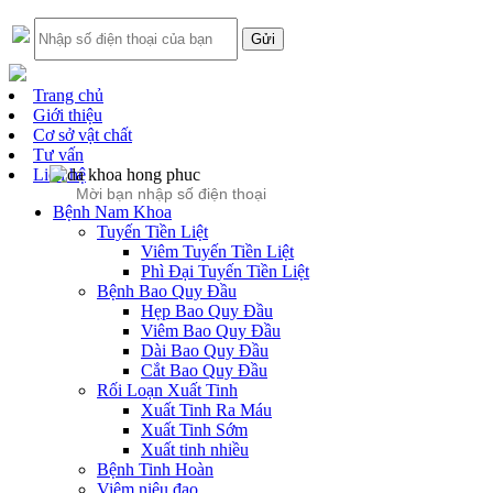
Trang chủ
Giới thiệu
Cơ sở vật chất
Tư vấn
Liên hệ
Bệnh Nam Khoa
Tuyến Tiền Liệt
Viêm Tuyến Tiền Liệt
Phì Đại Tuyến Tiền Liệt
Bệnh Bao Quy Đầu
Hẹp Bao Quy Đầu
Viêm Bao Quy Đầu
Dài Bao Quy Đầu
Cắt Bao Quy Đầu
Rối Loạn Xuất Tinh
Xuất Tinh Ra Máu
Xuất Tinh Sớm
Xuất tinh nhiều
Bệnh Tinh Hoàn
Viêm niệu đạo