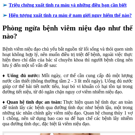
Triệu chứng xuất tinh ra máu và những điều bạn cần biết
​
Hiện tượng xuất tinh ra máu ở nam giới nguy hiểm thế nào?
Phòng ngừa bệnh viêm niệu đạo như thế
nào?
Bệnh viêm niệu đạo chủ yếu bắt nguồn từ lối sống và thói quen sinh
hoạt không hợp lý, nên muốn điều trị triệt để bệnh, ngoài việc thực
hiện theo chỉ dẫn của bác sĩ chuyên khoa thì người bệnh cũng nên
lưu ý đến một số vấn đề sau:
♦
Uống đủ nước:
Mỗi ngày, cơ thể cần cung cấp đủ một lượng
nước cần thiết (thông thường tầm 2 - 3 lít mỗi ngày). Uống đủ nước
giúp cơ thể bài tiết nước tiểu, loại bỏ vi khuẩn có hại tồn tại trong
đường tiết niệu, từ đó ngăn chặn nguy cơ viêm nhiễm niệu đạo.
♦
Quan hệ tình dục an toàn:
Thực hiện quan hệ tình dục an toàn
để tránh lây các bệnh qua đường tình dục như bệnh lậu, một trong
những tác nhân chính gây viêm niệu đạo. Quan hệ chung thủy 1 vợ
1 chồng, nên sử dụng bao cao su để hạn chế các bệnh lây nhiễm
qua đường tình dục, đặc biệt là viêm niệu đạo.