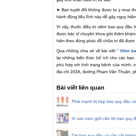
➤ Bạn tuyệt đối không được tự ý mua t
hành động liều lĩnh này dễ gây nguy hiể
Vì vậy, thuốc điều trị viêm bao quy đầu 
được bác sĩ chuyên khoa giỏi thăm khám
hiện theo đúng phác đồ chữa trị đã được 
Qua những chia sẻ về bài viết "
Viêm ba
lại những kiến thức bố ích cho các bạ
phù hợp với tình trạng bệnh của mình, 
địa chỉ 203A, đường Phạm Văn Thuận, p
Bài viết liên quan
Phái mạnh bị hẹp bao quy đầu có
Vì sao nam giới cần lột bao quy 
Dài bao quy đầu có cần cắt khôn