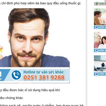
ra chỉ định phù hợp viêm da bao quy đầu uống thuốc gì.
uy đầu được bác sĩ sử dụng hiệu quả khi:
riệu chứng khác
 không sạch sẽ, nguồn nước ô nhiễm, lạm dụng quan hệ