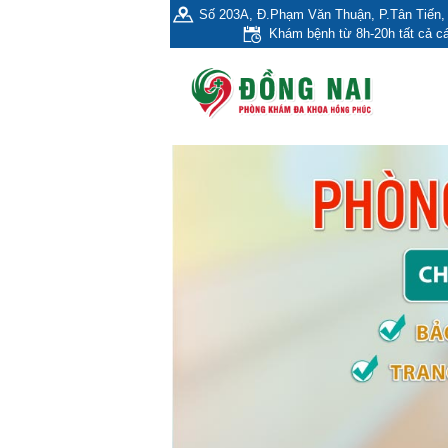
Số 203A, Đ.Phạm Văn Thuận, P.Tân Tiến, 
Khám bệnh từ 8h-20h tất cả cá