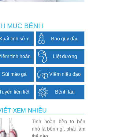
H MỤC BỆNH
Xuất tinh sớm
Bao quy đầu
Viêm tinh hoàn
Liệt dương
Sùi mào gà
Viêm niệu đạo
Tuyến tiền liệt
Bệnh lậu
VIẾT XEM NHIỀU
Tinh hoàn bên to bên
nhỏ là bệnh gì, phải làm
thế nào