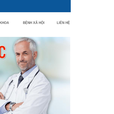
 KHOA
BỆNH XÃ HỘI
LIÊN HỆ