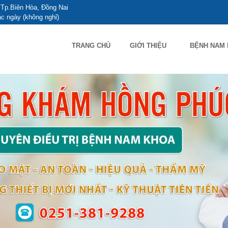
Tp.Biên Hòa, Đồng Nai
c ngày (không nghỉ)
TRANG CHỦ
GIỚI THIỆU
BỆNH NAM