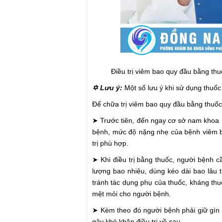
Điều trị viêm bao quy đầu bằng th
✡ Lưu ý:
Một số lưu ý khi sử dụng thuốc 
Để chữa trị viêm bao quy đầu bằng thuốc
➤ Trước tiên, đến ngay cơ sở nam khoa 
bệnh, mức độ nặng nhẹ của bệnh viêm b
trị phù hợp.
➤ Khi điều trị bằng thuốc, người bệnh cầ
lượng bao nhiêu, dùng kéo dài bao lâu t
tránh tác dụng phụ của thuốc, kháng thuố
mệt mỏi cho người bệnh.
➤ Kèm theo đó người bệnh phải giữ gìn 
gây khó khăn điều trị về sau.