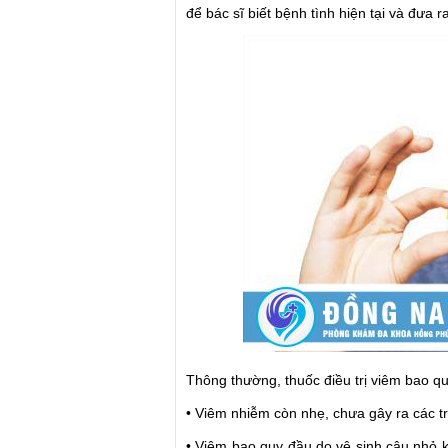
để bác sĩ biết bệnh tình hiện tại và đưa 
Thông thường, thuốc điều trị viêm bao q
• Viêm nhiễm còn nhẹ, chưa gây ra các t
• Viêm bao quy đầu do vệ sinh cậu nhỏ