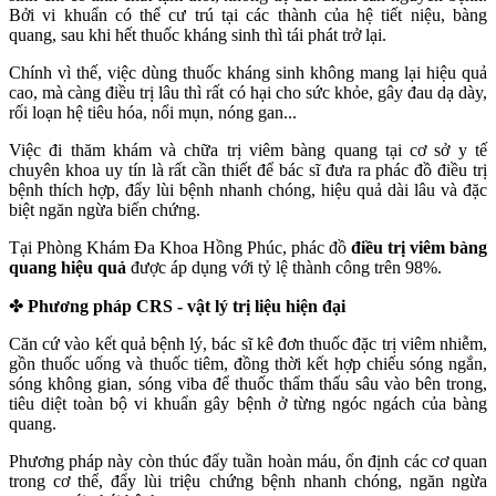
Bởi vi khuẩn có thể cư trú tại các thành của hệ tiết niệu, bàng
quang, sau khi hết thuốc kháng sinh thì tái phát trở lại.
Chính vì thế, việc dùng thuốc kháng sinh không mang lại hiệu quả
cao, mà càng điều trị lâu thì rất có hại cho sức khỏe, gây đau dạ dày,
rối loạn hệ tiêu hóa, nổi mụn, nóng gan...
Việc đi thăm khám và chữa trị viêm bàng quang tại cơ sở y tế
chuyên khoa uy tín là rất cần thiết để bác sĩ đưa ra phác đồ điều trị
bệnh thích hợp, đẩy lùi bệnh nhanh chóng, hiệu quả dài lâu và đặc
biệt ngăn ngừa biến chứng.
Tại Phòng Khám Đa Khoa Hồng Phúc, phác đồ
điều trị viêm bàng
quang hiệu quả
được áp dụng với tỷ lệ thành công trên 98%.
✤
Phương pháp CRS - vật lý trị liệu hiện đại
Căn cứ vào kết quả bệnh lý, bác sĩ kê đơn thuốc đặc trị viêm nhiễm,
gồn thuốc uống và thuốc tiêm, đồng thời kết hợp chiếu sóng ngắn,
sóng không gian, sóng viba để thuốc thẩm thấu sâu vào bên trong,
tiêu diệt toàn bộ vi khuẩn gây bệnh ở từng ngóc ngách của bàng
quang.
Phương pháp này còn thúc đẩy tuần hoàn máu, ổn định các cơ quan
trong cơ thể, đẩy lùi triệu chứng bệnh nhanh chóng, ngăn ngừa