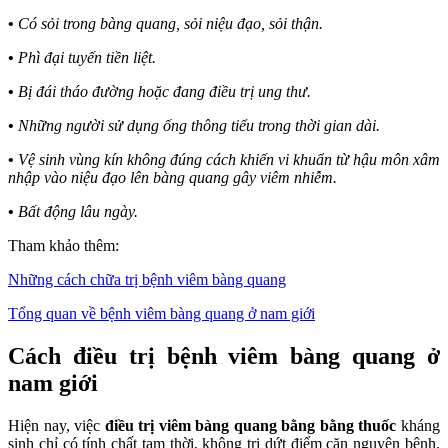
•
Có sỏi trong bàng quang, sỏi niệu đạo, sỏi thận.
•
Phì đại tuyến tiền liệt.
•
Bị đái tháo đường hoặc đang điều trị ung thư.
•
Những người sử dụng ống thông tiểu trong thời gian dài.
•
Vệ sinh vùng kín không đúng cách khiến vi khuẩn từ hậu môn xâm
nhập vào niệu đạo lên bàng quang gây viêm nhiễm.
•
Bất động lâu ngày.
Tham khảo thêm:
Những cách chữa trị bệnh viêm bàng quang
Tổng quan về bệnh viêm bàng quang ở nam giới
Cách điều trị bệnh viêm bàng quang ở
nam giới
Hiện nay, việc
điều trị viêm bàng quang bằng bằng thuốc
kháng
sinh chỉ có tính chất tạm thời, không trị dứt điểm căn nguyên bệnh.