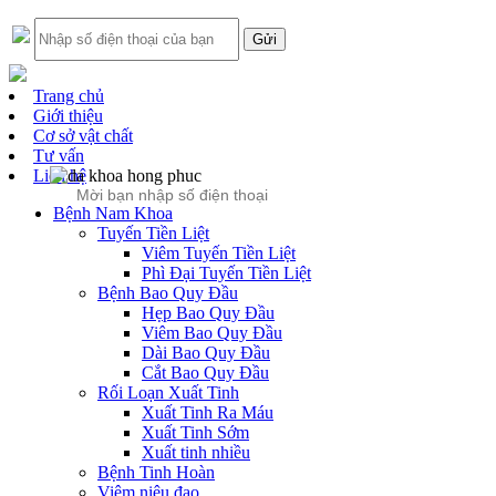
Trang chủ
Giới thiệu
Cơ sở vật chất
Tư vấn
Liên hệ
Bệnh Nam Khoa
Tuyến Tiền Liệt
Viêm Tuyến Tiền Liệt
Phì Đại Tuyến Tiền Liệt
Bệnh Bao Quy Đầu
Hẹp Bao Quy Đầu
Viêm Bao Quy Đầu
Dài Bao Quy Đầu
Cắt Bao Quy Đầu
Rối Loạn Xuất Tinh
Xuất Tinh Ra Máu
Xuất Tinh Sớm
Xuất tinh nhiều
Bệnh Tinh Hoàn
Viêm niệu đạo