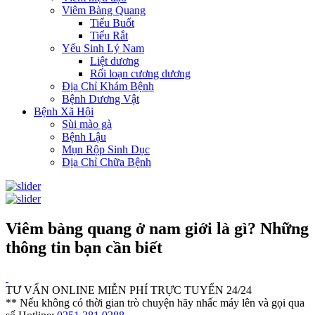
Viêm Bàng Quang
Tiểu Buốt
Tiểu Rắt
Yếu Sinh Lý Nam
Liệt dương
Rối loạn cương dương
Địa Chỉ Khám Bệnh
Bệnh Dương Vật
Bệnh Xã Hội
Sùi mào gà
Bệnh Lậu
Mụn Rộp Sinh Dục
Địa Chỉ Chữa Bệnh
Viêm bàng quang ở nam giới là gì? Những
thông tin bạn cần biết
TƯ VẤN ONLINE MIỄN PHÍ TRỰC TUYẾN 24/24
** Nếu không có thời gian trò chuyện hãy nhấc máy lên và gọi qua