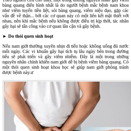
bàng quang điển hình nhất là do người bệnh mắc bệnh nam khoa
như viêm tuyến tiền liệt, sỏi bàng quang, viêm niệu đạo, gặp các
vấn đề về thận... bởi các cơ quan này có một liên kết mật thiết với
nhau, nên khi mắc bệnh nếu không được điều trị kịp thời, tác nhân
gây hại sẽ tấn công vào cơ quan lân cận và gây bệnh.
►
Do thói quen sinh hoạt
Nếu nam giới thường xuyên nhịn đi tiểu hoặc không uống đủ nước
mỗi ngày. Các vi khuẩn gây hại tích tụ lâu ngày bên trong đường
tiểu sẽ phát triển và gây viêm nhiễm. Đây là một trong những
nguyên nhân chính khiến nam giới dễ bị bệnh viêm bàng quang. Có
một thói quen sinh hoạt khoa học sẽ giúp nam giới phòng tránh
được bệnh này.ư