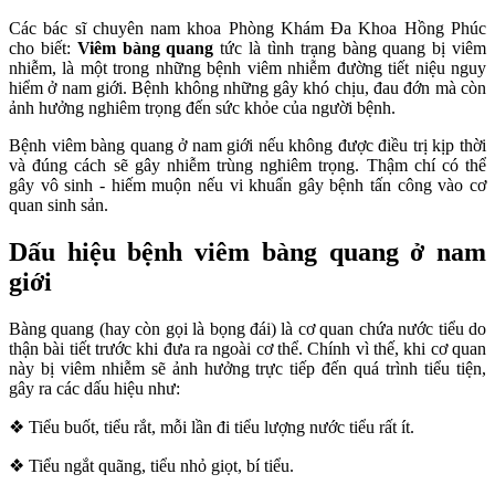
Các bác sĩ chuyên nam khoa Phòng Khám Đa Khoa Hồng Phúc
cho biết:
Viêm bàng quang
tức là tình trạng bàng quang bị viêm
nhiễm, là một trong những bệnh viêm nhiễm đường tiết niệu nguy
hiểm ở nam giới. Bệnh không những gây khó chịu, đau đớn mà còn
ảnh hưởng nghiêm trọng đến sức khỏe của người bệnh.
Bệnh viêm bàng quang ở nam giới nếu không được điều trị kịp thời
và đúng cách sẽ gây nhiễm trùng nghiêm trọng. Thậm chí có thể
gây vô sinh - hiếm muộn nếu vi khuẩn gây bệnh tấn công vào cơ
quan sinh sản.
Dấu hiệu bệnh viêm bàng quang ở nam
giới
Bàng quang (hay còn gọi là bọng đái) là cơ quan chứa nước tiểu do
thận bài tiết trước khi đưa ra ngoài cơ thể. Chính vì thế, khi cơ quan
này bị viêm nhiễm sẽ ảnh hưởng trực tiếp đến quá trình tiểu tiện,
gây ra các dấu hiệu như:
❖ Tiểu buốt, tiểu rắt, mỗi lần đi tiểu lượng nước tiểu rất ít.
❖ Tiểu ngắt quãng, tiểu nhỏ giọt, bí tiểu.