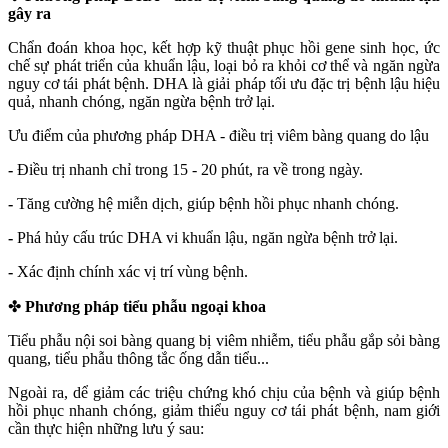
gây ra
Chẩn đoán khoa học, kết hợp kỹ thuật phục hồi gene sinh học, ức
chế sự phát triển của khuẩn lậu, loại bỏ ra khỏi cơ thể và ngăn ngừa
nguy cơ tái phát bệnh. DHA là giải pháp tối ưu đặc trị bệnh lậu hiệu
quả, nhanh chóng, ngăn ngừa bệnh trở lại.
Ưu điểm của phương pháp DHA - điều trị viêm bàng quang do lậu
-
Điều trị nhanh chỉ trong 15 - 20 phút, ra về trong ngày.
-
Tăng cường hệ miễn dịch, giúp bệnh hồi phục nhanh chóng.
-
Phá hủy cấu trúc DHA vi khuẩn lậu, ngăn ngừa bệnh trở lại.
-
Xác định chính xác vị trí vùng bệnh.
✤
Phương pháp tiểu phẫu ngoại khoa
Tiểu phẫu nội soi bàng quang bị viêm nhiễm, tiểu phẫu gắp sỏi bàng
quang, tiểu phẫu thông tắc ống dẫn tiểu...
Ngoài ra, dể giảm các triệu chứng khó chịu của bệnh và giúp bệnh
hồi phục nhanh chóng, giảm thiểu nguy cơ tái phát bệnh, nam giới
cần thực hiện những lưu ý sau: