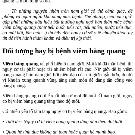
quang là một trong số đó.
Từ những nguyên nhân trên nam giới có thể cảnh giác, đề
phòng và ngăn ngừa khả năng mắc bệnh. Thế nhưng, nếu nam giới
gặp phải những dấu hiệu bất thường nghi ngờ bản thân mắc bệnh
viêm bàng quang (như tiểu buốt, tiểu rắt, tiểu nhiều, nước tiểu đục,
có mùi hôi, lẫn máu...) thì hãy đến ngay cơ sở y tế chuyên khoa uy
tín để tiến hành thăm khám và điều trị kịp thời.
Đối tượng hay bị bệnh viêm bàng quang
Viêm bàng quang
rất phổ biến ở nam giới. Một khi đã mắc bệnh thì
nguy cơ tái phát hoặc tái nhiễm bệnh rất cao. Nữ giới dễ bị viêm
bàng quang hơn nam giới bởi niệu đạo của nữ giới ngắn hơn, do đó
vi khuẩn xung quanh vùng tầng sinh môn dễ dàng tấn công vào
bàng quang.
Viêm bàng quang có thể xuất hiện ở mọi độ tuổi. Ở nam giới, nguy
cơ bị viêm bàng quang tăng theo độ tuổi.
Có nhiều yếu tố làm tăng nguy cơ bị viêm bàng quang. Bao gồm:
•
Tuổi tác: Nguy cơ bị viêm bàng quang tăng dần theo đội tuổi.
•
Quan hệ tình dục không an toàn hoặc quan hệ mạnh bạo.