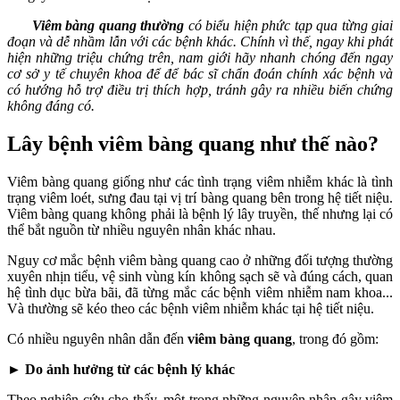
Viêm bàng quang thường
có biểu hiện phức tạp qua từng giai
đoạn và dễ nhầm lẫn với các bệnh khác. Chính vì thế, ngay khi phát
hiện những triệu chứng trên, nam giới hãy nhanh chóng đến ngay
cơ sở y tế chuyên khoa để để bác sĩ chẩn đoán chính xác bệnh và
có hướng hỗ trợ điều trị thích hợp, tránh gây ra nhiều biến chứng
không đáng có.
Lây bệnh viêm bàng quang như thế nào?
Viêm bàng quang giống như các tình trạng viêm nhiễm khác là tình
trạng viêm loét, sưng đau tại vị trí bàng quang bên trong hệ tiết niệu.
Viêm bàng quang không phải là bệnh lý lây truyền, thế nhưng lại có
thể bắt nguồn từ nhiều nguyên nhân khác nhau.
Nguy cơ mắc bệnh viêm bàng quang cao ở những đối tượng thường
xuyên nhịn tiểu, vệ sinh vùng kín không sạch sẽ và đúng cách, quan
hệ tình dục bừa bãi, đã từng mắc các bệnh viêm nhiễm nam khoa...
Và thường sẽ kéo theo các bệnh viêm nhiễm khác tại hệ tiết niệu.
Có nhiều nguyên nhân dẫn đến
viêm bàng quang
, trong đó gồm:
►
Do ảnh hưởng từ các bệnh lý khác
Theo nghiên cứu cho thấy, một trong những nguyên nhân gây viêm