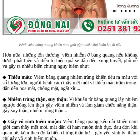
Bệnh viêm bàng quang khiến nam giới gặp nhiều khó khăn khi đi tiểu
Hơn nữa, những tổn thương, viêm nhiễm ở bàng quang nếu không
được phát hiện và điều trị hiệu quả sẽ dẫn đến xung huyết, phù nề
và gây ra nhiều biến chứng nguy hiểm như:
◆
Thiếu máu:
Viêm bàng quang nhiễm trùng khiến tiểu ra máu với
số lượng lớn, người bệnh cảm thấy mệt mỏi vì thiếu máu trầm trọng,
dẫn đến hoa mắt, chóng mặt, ngất xỉu...
◆
Nhiễm trùng thận, suy thận:
Vi khuẩn từ bàng quang lây nhiễm
ngược dòng lên thận gây viêm nhiễm và làm giảm chức năng thận,
gây suy thận, nhiễm trùng thận...
◆
Gây vô sinh hiếm muộn:
Viêm bàng quang kéo dài khiến nam
giới cảm thấy mệt mỏi, mất dần đi ham muốn tình dục, đau đớn khi
quan hệ, kèm theo đó là biến chứng thận hư... gây yếu sinh lý, thậm
chí gây vô sinh hiếm muộn.