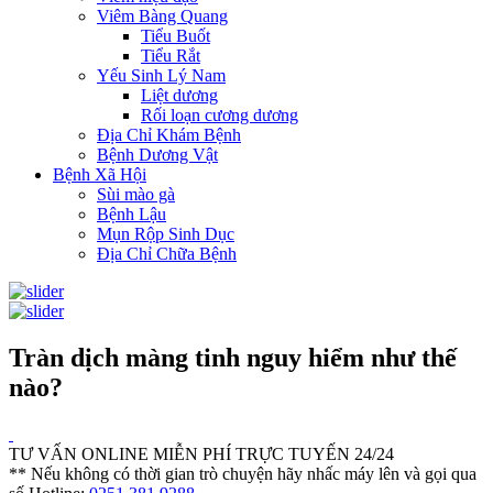
Viêm Bàng Quang
Tiểu Buốt
Tiểu Rắt
Yếu Sinh Lý Nam
Liệt dương
Rối loạn cương dương
Địa Chỉ Khám Bệnh
Bệnh Dương Vật
Bệnh Xã Hội
Sùi mào gà
Bệnh Lậu
Mụn Rộp Sinh Dục
Địa Chỉ Chữa Bệnh
Tràn dịch màng tinh nguy hiểm như thế
nào?
TƯ VẤN ONLINE MIỄN PHÍ TRỰC TUYẾN 24/24
** Nếu không có thời gian trò chuyện hãy nhấc máy lên và gọi qua