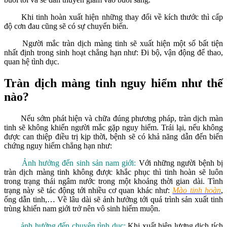
Khi tinh hoàn xuất hiện những thay đổi về kích thước thì cấp
độ cơn đau cũng sẽ có sự chuyển biến.
Người mắc tràn dịch màng tinh sẽ xuất hiện một số bất tiện
nhất định trong sinh hoạt chẳng hạn như: Đi bộ, vận động để thao,
quan hệ tình dục.
Tràn dịch màng tinh nguy hiểm như thế
nào?
Nếu sớm phát hiện và chữa đúng phương pháp, tràn dịch màn
tinh sẽ không khiến người mắc gặp nguy hiểm. Trái lại, nếu không
được can thiệp điều trị kịp thời, bệnh sẽ có khả năng dẫn đến biến
chứng nguy hiểm chẳng hạn như:
Ảnh hưởng đến sinh sản nam giới:
Với những người bệnh bị
tràn dịch màng tinh không được khắc phục thì tinh hoàn sẽ luôn
trong trạng thái ngâm nước trong một khoảng thời gian dài. Tình
trạng này sẽ tác động tới nhiều cơ quan khác như:
Mào tinh hoàn
,
ống dẫn tinh,… Về lâu dài sẽ ảnh hưởng tới quá trình sản xuất tinh
trùng khiến nam giới trở nên vô sinh hiếm muộn.
ảnh hưởng đến chuyện tình dục:
Khi xuất hiện lượng dịch tích