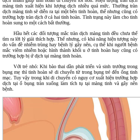
dịch nhằm giúp tinh hoàn di chuyển tốt hơn. Hiện tượng tràn dịch
màng tinh xuất hiện khi lượng dịch nhiều quá mức. Thường tràn
dịch màng tinh sẽ diễn ra tại một bên tinh hoàn, thế nhưng cũng có
trường hợp tràn dịch ở cả hai tinh hoàn. Tình trạng này làm cho tinh
hoàn sung to một cách bất thường.
Hầu hết các đối tượng mắc tràn dịch màng tinh đều chưa thể
tìm ra lời lý giải thích hợp. Thế nhưng, có khả năng hiện tượng này
do vấn đề nhiễm trùng hay bệnh lý gây nên, cụ thể khi người bệnh
mắc viêm nhiễm hoặc hình thành khối u ở tinh hoàn hay cũng có
trường hợp bị ứ dịch tại màng tinh hoàn.
Với trẻ nhỏ: Khi bào thai dần phát triển và sinh trưởng trong
bụng mẹ thì tinh hoàn sẽ di chuyển từ trong bụng trẻ đến ống tinh
mạc. Tuy vậy trong khi di chuyển có nguy cơ xuất hiện trường hợp
dịch tại ổ bụng tràn xuống làm tích tụ tại màng tinh và gây nên
bệnh.