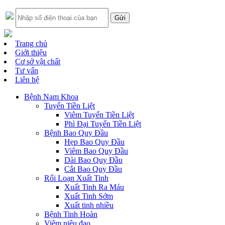
Trang chủ
Giới thiệu
Cơ sở vật chất
Tư vấn
Liên hệ
Bệnh Nam Khoa
Tuyến Tiền Liệt
Viêm Tuyến Tiền Liệt
Phì Đại Tuyến Tiền Liệt
Bệnh Bao Quy Đầu
Hẹp Bao Quy Đầu
Viêm Bao Quy Đầu
Dài Bao Quy Đầu
Cắt Bao Quy Đầu
Rối Loạn Xuất Tinh
Xuất Tinh Ra Máu
Xuất Tinh Sớm
Xuất tinh nhiều
Bệnh Tinh Hoàn
Viêm niệu đạo