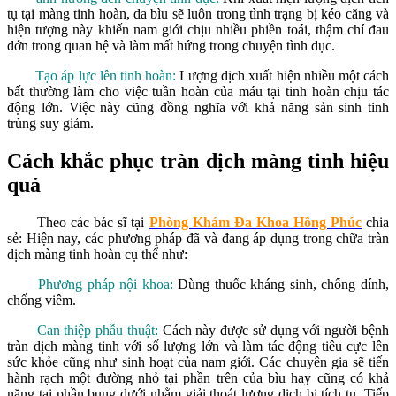
tụ tại màng tinh hoàn, da bìu sẽ luôn trong tình trạng bị kéo căng và
hiện tượng này khiến nam giới chịu nhiều phiền toái, thậm chí đau
đớn trong quan hệ và làm mất hứng trong chuyện tình dục.
Tạo áp lực lên tinh hoàn:
Lượng dịch xuất hiện nhiều một cách
bất thường làm cho việc tuần hoàn của máu tại tinh hoàn chịu tác
động lớn. Việc này cũng đồng nghĩa với khả năng sản sinh tinh
trùng suy giảm.
Cách khắc phục tràn dịch màng tinh hiệu
quả
Theo các bác sĩ tại
Phòng Khám Đa Khoa Hồng Phúc
chia
sẻ: Hiện nay, các phương pháp đã và đang áp dụng trong chữa tràn
dịch màng tinh hoàn cụ thể như:
Phương pháp nội khoa:
Dùng thuốc kháng sinh, chống dính,
chống viêm.
Can thiệp phẫu thuật:
Cách này được sử dụng với người bệnh
tràn dịch màng tinh với số lượng lớn và làm tác động tiêu cực lên
sức khỏe cũng như sinh hoạt của nam giới. Các chuyên gia sẽ tiến
hành rạch một đường nhỏ tại phần trên của bìu hay cũng có khả
năng tại phần bụng dưới nhằm giải thoát lượng dịch bị tích tụ. Tiếp