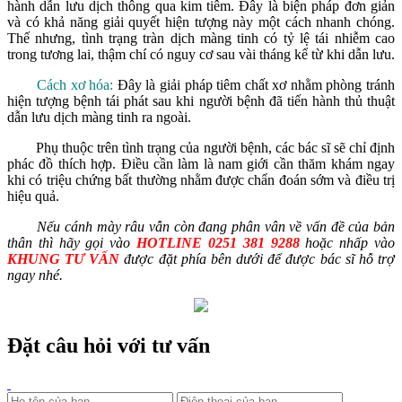
hành dẫn lưu dịch thông qua kim tiêm. Đây là biện pháp đơn giản
và có khả năng giải quyết hiện tượng này một cách nhanh chóng.
Thế nhưng, tình trạng tràn dịch màng tinh có tỷ lệ tái nhiễm cao
trong tương lai, thậm chí có nguy cơ sau vài tháng kể từ khi dẫn lưu.
Cách xơ hóa:
Đây là giải pháp tiêm chất xơ nhằm phòng tránh
hiện tượng bệnh tái phát sau khi người bệnh đã tiến hành thủ thuật
dẫn lưu dịch màng tinh ra ngoài.
Phụ thuộc trên tình trạng của người bệnh, các bác sĩ sẽ chỉ định
phác đồ thích hợp. Điều cần làm là nam giới cần thăm khám ngay
khi có triệu chứng bất thường nhằm được chẩn đoán sớm và điều trị
hiệu quả.
Nếu cánh mày râu vẫn còn đang phân vân về vấn đề của bản
thân thì hãy gọi vào
HOTLINE 0251 381 9288
hoặc nhấp vào
KHUNG TƯ VẤN
được đặt phía bên dưới để được bác sĩ hỗ trợ
ngay nhé.
Đặt câu hỏi với tư vấn