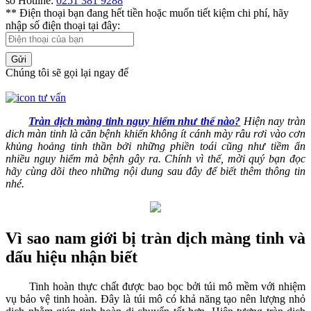
số Hotline:
0251 381 9288
** Điện thoại bạn đang hết tiền hoặc muốn tiết kiệm chi phí, hãy
nhập số điện thoại tại đây:
Gửi
Chúng tôi sẽ gọi lại ngay để
Tràn dịch màng tinh nguy hiểm như thế nào?
Hiện nay tràn
dich màn tinh là căn bệnh khiến không ít cánh mày râu rơi vào cơn
khủng hoảng tinh thần bởi những phiền toái cũng như tiềm ẩn
nhiều nguy hiểm mà bệnh gây ra. Chính vì thế, mời quý bạn đọc
hãy cùng dõi theo những nội dung sau đây để biết thêm thông tin
nhé.
Vì sao nam giới bị tràn dịch màng tinh và
dấu hiệu nhận biết
Tinh hoàn thực chất được bao bọc bởi túi mô mềm với nhiệm
vụ bảo vệ tinh hoàn. Đây là túi mô có khả năng tạo nên lượng nhỏ