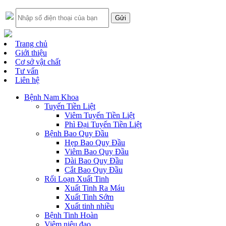
Trang chủ
Giới thiệu
Cơ sở vật chất
Tư vấn
Liên hệ
Bệnh Nam Khoa
Tuyến Tiền Liệt
Viêm Tuyến Tiền Liệt
Phì Đại Tuyến Tiền Liệt
Bệnh Bao Quy Đầu
Hẹp Bao Quy Đầu
Viêm Bao Quy Đầu
Dài Bao Quy Đầu
Cắt Bao Quy Đầu
Rối Loạn Xuất Tinh
Xuất Tinh Ra Máu
Xuất Tinh Sớm
Xuất tinh nhiều
Bệnh Tinh Hoàn
Viêm niệu đạo