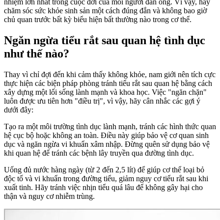
nhiệm lớn nhất trong cuộc đời của mỗi người đàn ông. Vì vậy, hãy
chăm sóc sức khỏe sinh sản một cách đúng đắn và không bao giờ
chủ quan trước bất kỳ biểu hiện bất thường nào trong cơ thể.
Ngăn ngừa tiểu rắt sau quan hệ tình dục
như thế nào?
Thay vì chỉ đợi đến khi cảm thấy không khỏe, nam giới nên tích cực
thực hiện các biện pháp phòng tránh tiểu rắt sau quan hệ bằng cách
xây dựng một lối sống lành mạnh và khoa học. Việc "ngăn chặn"
luôn được ưu tiên hơn "điều trị", vì vậy, hãy cân nhắc các gợi ý
dưới đây:
Tạo ra một môi trường tình dục lành mạnh, tránh các hình thức quan
hệ cục bộ hoặc không an toàn. Điều này giúp bảo vệ cơ quan sinh
dục và ngăn ngừa vi khuẩn xâm nhập. Đừng quên sử dụng bảo vệ
khi quan hệ để tránh các bệnh lây truyền qua đường tình dục.
Uống đủ nước hàng ngày (từ 2 đến 2,5 lít) để giúp cơ thể loại bỏ
độc tố và vi khuẩn trong đường tiểu, giảm nguy cơ tiểu rắt sau khi
xuất tinh. Hãy tránh việc nhịn tiểu quá lâu để không gây hại cho
thận và nguy cơ nhiễm trùng.