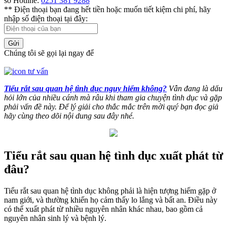
số Hotline:
0251 381 9288
** Điện thoại bạn đang hết tiền hoặc muốn tiết kiệm chi phí, hãy
nhập số điện thoại tại đây:
Gửi
Chúng tôi sẽ gọi lại ngay để
Tiểu rắt sau quan hệ tình dục nguy hiểm không?
Vẫn đang là dấu
hỏi lớn của nhiều cánh mà râu khi tham gia chuyện tình dục và gặp
phải vấn đề này. Để lý giải cho thắc mắc trên mời quý bạn đọc giả
hãy cùng theo dõi nội dung sau đây nhé.
Tiểu rắt sau quan hệ tình dục xuất phát từ
đâu?
Tiểu rắt sau quan hệ tình dục không phải là hiện tượng hiếm gặp ở
nam giới, và thường khiến họ cảm thấy lo lắng và bất an. Điều này
có thể xuất phát từ nhiều nguyên nhân khác nhau, bao gồm cả
nguyên nhân sinh lý và bệnh lý.