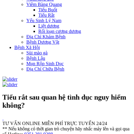
Viêm Bàng Quang
Tiểu Buốt
Tiểu Rắt
Yếu Sinh Lý Nam
Liệt dương
Rối loạn cương dương
Địa Chỉ Khám Bệnh
Bệnh Dương Vật
Bệnh Xã Hội
Sùi mào gà
Bệnh Lậu
Mụn Rộp Sinh Dục
Địa Chỉ Chữa Bệnh
Tiểu rắt sau quan hệ tình dục nguy hiểm
không?
TƯ VẤN ONLINE MIỄN PHÍ TRỰC TUYẾN 24/24
** Nếu không có thời gian trò chuyện hãy nhấc máy lên và gọi qua