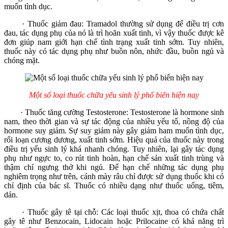
muốn tình dục.
· Thuốc giảm đau: Tramadol thường sử dụng để điều trị cơn
đau, tác dụng phụ của nó là trì hoãn xuất tinh, vì vậy thuốc được kê
đơn giúp nam giới hạn chế tình trạng xuất tinh sớm. Tuy nhiên,
thuốc này có tác dụng phụ như buồn nôn, nhức đầu, buồn ngủ và
chóng mặt.
Một số loại thuốc chữa yếu sinh lý phổ biến hiện nay
· Thuốc tăng cường Testosterone: Testosterone là hormone sinh
nam, theo thời gian và sự tác động của nhiều yếu tố, nồng độ của
hormone suy giảm. Sự suy giảm này gây giảm ham muốn tình dục,
rối loạn cương dương, xuất tinh sớm. Hiệu quả của thuốc này trong
điều trị yếu sinh lý khá nhanh chóng. Tuy nhiên, lại gây tác dụng
phụ như ngực to, co rút tinh hoàn, hạn chế sản xuất tinh trùng và
thậm chí ngưng thở khi ngủ. Để hạn chế những tác dụng phụ
nghiêm trọng như trên, cánh mày râu chỉ được sử dụng thuốc khi có
chỉ định của bác sĩ. Thuốc có nhiều dạng như thuốc uống, tiêm,
dán.
· Thuốc gây tê tại chỗ: Các loại thuốc xịt, thoa có chứa chất
gây tê như Benzocain, Lidocain hoặc Prilocaine có khả năng trì