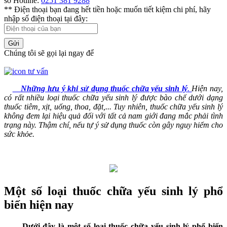
số Hotline:
0251 381 9288
** Điện thoại bạn đang hết tiền hoặc muốn tiết kiệm chi phí, hãy
nhập số điện thoại tại đây:
Gửi
Chúng tôi sẽ gọi lại ngay để
Những lưu ý khi sử dụng thuốc chữa yếu sinh lý
.
Hiện nay,
có rất nhiều loại thuốc chữa yếu sinh lý được bào chế dưới dạng
thuốc tiêm, xịt, uống, thoa, đặt,... Tuy nhiên, thuốc chữa yếu sinh lý
không đem lại hiệu quả đối với tất cả nam giới đang mắc phải tình
trạng này. Thậm chí, nếu tự ý sử dụng thuốc còn gây nguy hiểm cho
sức khỏe.
Một số loại thuốc chữa yếu sinh lý phổ
biến hiện nay
Dưới đây là một số loại thuốc chữa yếu sinh lý phổ biến