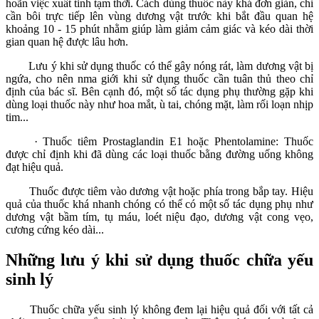
hoãn việc xuất tinh tạm thời. Cách dùng thuốc này khá đơn giản, chỉ
cần bôi trực tiếp lên vùng dương vật trước khi bắt đầu quan hệ
khoảng 10 - 15 phút nhằm giúp làm giảm cảm giác và kéo dài thời
gian quan hệ được lâu hơn.
Lưu ý khi sử dụng thuốc có thể gây nóng rát, làm dương vật bị
ngứa, cho nên nma giới khi sử dụng thuốc cần tuân thủ theo chỉ
định của bác sĩ. Bên cạnh đó, một số tác dụng phụ thường gặp khi
dùng loại thuốc này như hoa mắt, ù tai, chóng mặt, làm rối loạn nhịp
tim...
· Thuốc tiêm Prostaglandin E1 hoặc Phentolamine: Thuốc
được chỉ định khi đã dùng các loại thuốc bằng đường uống không
đạt hiệu quả.
Thuốc được tiêm vào dương vật hoặc phía trong bắp tay. Hiệu
quả của thuốc khá nhanh chóng có thể có một số tác dụng phụ như
dương vật bầm tím, tụ máu, loét niệu đạo, dương vật cong vẹo,
cương cứng kéo dài...
Những lưu ý khi sử dụng thuốc chữa yếu
sinh lý
Thuốc chữa yếu sinh lý không đem lại hiệu quả đối với tất cả