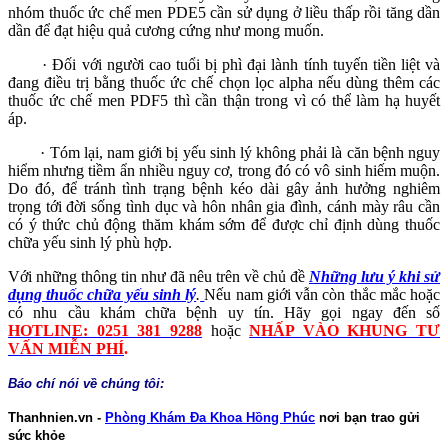
nhóm thuốc ức chế men PDE5 cần sử dụng ở liều thấp rồi tăng dần
dần để đạt hiệu quả cương cứng như mong muốn.
· Đối với người cao tuổi bị phì đại lành tính tuyến tiền liệt và
đang điều trị bằng thuốc ức chế chọn lọc alpha nếu dùng thêm các
thuốc ức chế men PDF5 thì cần thận trong vì có thể làm hạ huyết
áp.
· Tóm lại, nam giới bị yếu sinh lý không phải là căn bệnh nguy
hiểm nhưng tiềm ẩn nhiều nguy cơ, trong đó có vô sinh hiếm muộn.
Do đó, để tránh tình trạng bệnh kéo dài gây ảnh hưởng nghiêm
trọng tới đời sống tình dục và hôn nhân gia đình, cánh mày râu cần
có ý thức chủ động thăm khám sớm để được chỉ định dùng thuốc
chữa yếu sinh lý phù hợp.
Với những thông tin như đã nêu trên về chủ đề
Những lưu ý khi sử
dụng thuốc chữa yếu sinh lý
.
Nếu nam giới vẫn còn thắc mắc hoặc
có nhu cầu khám chữa bệnh uy tín. Hãy gọi ngay đến số
HOTLINE: 0251 381 9288
hoặc
NHẤP VÀO KHUNG TƯ
VẤN MIỄN PHÍ
.
Báo chí nói về chúng tôi:
Thanhnien.vn -
Phòng Khám Đa Khoa Hồng Phúc
nơi bạn trao gửi
sức khỏe