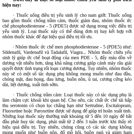
hiện nay:
· Thuốc uống điều trị yếu sinh lý cho nam giới: Thuốc uống
bao gồm thuốc chống trầm cảm, thuốc giảm đau, nhóm thuốc ức
chế phosphodiesterase - 5 (PDE5) được sử dụng trong việc điều trị
yếu sinh lý. Loại thuốc này có thể dùng đơn trị hay kết hợp với
nhóm thuốc khác để đạt hiệu quả điều trị tối ưu.
· Nhóm thuốc ức chế men phosphodiesterase - 5 (PDE5) như:
Sildenafil, Vardenafil và Tadalafil, Viagra... Nhóm thuốc chữa yếu
sinh lý giúp ức chế hoạt động của men PDE - 5, đẩy máu dồn về
dương vật nhiều hơn, tăng khả năng cương giúp cánh mày râu giải
quyết được tình trạng rối loạn cương dương. Tuy nhiên, nhóm thuốc
này sẽ có một số tác dụng phụ không mong muốn như đau đầu,
chóng mặt, đau họng, đau lưng, buồn nôn, ù tai, cương cứng kéo
dài, liệt dương, xuất tinh sớm.
· Thuốc chống trầm cảm: Loại thuốc này có tác dụng phụ là
làm chậm cực khoái khi quan hệ. Cho nên, các chất ức chế tái hấp
thu serotonin có chọn lọc chẳng hạn như Sertraline, Escitalopram,
Fluoxetine hoặc Paroxetine được sử dụng để giúp trì hoãn xuất tinh.
Những loại thuốc này thường mất khoảng từ 5 đến 10 ngày để bắt
đầu phát huy tác dụng, phải mất từ 2 đến 3 tuần trước khi thấy rõ
hiệu quả điều trị. Tuy nhiên, chúng cũng có các tác dụng không
mong muốn như buồn nôn, đổ mồ hôi, buồn ngủ và giảm ham