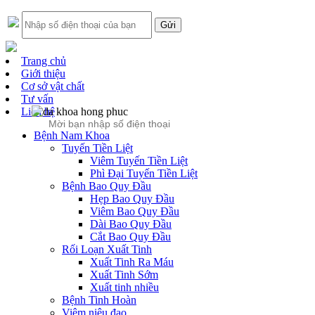
Trang chủ
Giới thiệu
Cơ sở vật chất
Tư vấn
Liên hệ
Bệnh Nam Khoa
Tuyến Tiền Liệt
Viêm Tuyến Tiền Liệt
Phì Đại Tuyến Tiền Liệt
Bệnh Bao Quy Đầu
Hẹp Bao Quy Đầu
Viêm Bao Quy Đầu
Dài Bao Quy Đầu
Cắt Bao Quy Đầu
Rối Loạn Xuất Tinh
Xuất Tinh Ra Máu
Xuất Tinh Sớm
Xuất tinh nhiều
Bệnh Tinh Hoàn
Viêm niệu đạo