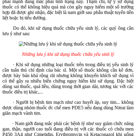
phái mạnh đang mắc phải tình trạng này. Thậm chí, tự ý sử dụng
thuốc có thể không hiệu quả mà còn gây nguy hiểm một số trường
hợp đã được ghi nhận, đặc biệt là nam giới sau phẫu thuật tuyến tiền
liệt hoặc bị tiểu đường.
Do đó, khi sử dụng thuốc chữa yếu sinh lý, các quý ông cần
lưu ý như sau:
Những lưu ý khi sử dụng thuốc chữa yếu sinh lý
· Khi sử dụng những loại thuốc trên trong điều trị yếu sinh lý
cần tuân thủ chỉ định của bác sĩ. Một số thuốc không cần kê đơn,
được bày bán khá rộng rãi nhưng không khuyến khích sử dụng vì
có thể gây ra nhiều biến chứng nguy hiểm khi sử dụng. Đặc biệt
dùng sai thuốc, quá liều, dùng trong thời gian dài, tương tác với các
thuốc điều trị khác,...
· Người bị bệnh tim mạch như cao huyết áp, suy tim... không
được dùng nhóm thuốc ức chế men PDE5 nếu đang dùng Nitrat làm
giãn mạch vành tim.
· Nam giới đang mắc phải các bệnh lý như suy giảm chức năng
gan, thận, người cao tuổi đang điều trị với các thuốc có chứa men
P450 3A4 như Cimetidin, Erythromycin và Ketaconazol khi uống