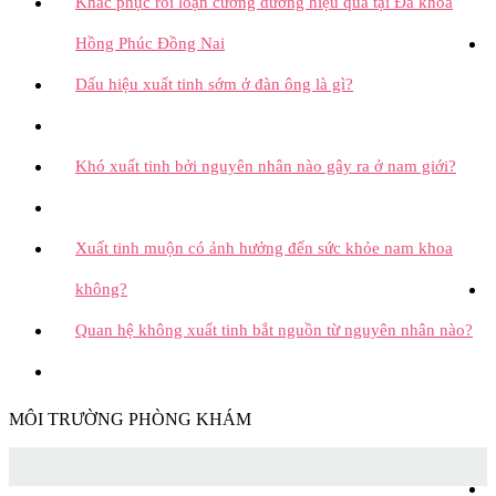
Khắc phục rối loạn cương dương hiệu quả tại Đa khoa
Hồng Phúc Đồng Nai
Dấu hiệu xuất tinh sớm ở đàn ông là gì?
Khó xuất tinh bởi nguyên nhân nào gây ra ở nam giới?
Xuất tinh muộn có ảnh hưởng đến sức khỏe nam khoa
không?
Quan hệ không xuất tinh bắt nguồn từ nguyên nhân nào?
MÔI TRƯỜNG PHÒNG KHÁM