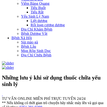
Viêm Bàng Quang
Tiểu Buốt
Tiểu Rắt
Yếu Sinh Lý Nam
Liệt dương
Rối loạn cương dương
Địa Chỉ Khám Bệnh
Bệnh Dương Vật
Bệnh Xã Hội
Sùi mào gà
Bệnh Lậu
Mụn Rộp Sinh Dục
Địa Chỉ Chữa Bệnh
Những lưu ý khi sử dụng thuốc chữa yếu
sinh lý
TƯ VẤN ONLINE MIỄN PHÍ TRỰC TUYẾN 24/24
** Nếu không có thời gian trò chuyện hãy nhấc máy lên và gọi qua