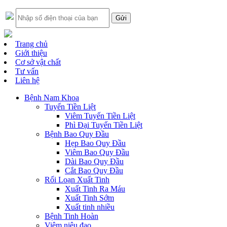
Trang chủ
Giới thiệu
Cơ sở vật chất
Tư vấn
Liên hệ
Bệnh Nam Khoa
Tuyến Tiền Liệt
Viêm Tuyến Tiền Liệt
Phì Đại Tuyến Tiền Liệt
Bệnh Bao Quy Đầu
Hẹp Bao Quy Đầu
Viêm Bao Quy Đầu
Dài Bao Quy Đầu
Cắt Bao Quy Đầu
Rối Loạn Xuất Tinh
Xuất Tinh Ra Máu
Xuất Tinh Sớm
Xuất tinh nhiều
Bệnh Tinh Hoàn
Viêm niệu đạo