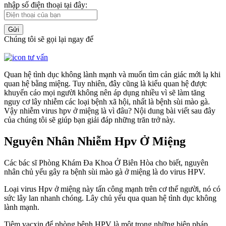
nhập số điện thoại tại đây:
Gửi
Chúng tôi sẽ gọi lại ngay để
Quan hệ tình dục không lành mạnh và muốn tìm cản giác mới lạ khi
quan hệ bằng miệng. Tuy nhiên, đây cũng là kiểu quan hệ được
khuyến cáo mọi người không nên áp dụng nhiều vì sẽ làm tăng
nguy cơ lây nhiễm các loại bệnh xã hội, nhất là bệnh sùi mào gà.
Vậy nhiễm virus hpv ở miệng là vì đâu? Nội dung bài viết sau đây
của chúng tôi sẽ giúp bạn giải đáp những trăn trở này.
Nguyên Nhân Nhiễm Hpv Ở Miệng
Các bác sĩ Phòng Khám Đa Khoa Ở Biên Hòa cho biết, nguyên
nhân chủ yếu gây ra bệnh sùi mào gà ở miệng là do virus HPV.
Loại virus Hpv ở miệng này tấn công mạnh trên cơ thể người, nó có
sức lây lan nhanh chóng. Lây chủ yếu qua quan hệ tình dục không
lành mạnh.
Tiêm vacxin để phòng bệnh HPV là một trong những biện pháp