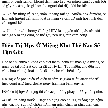
mình bị bệnh xã hội, không dám giao tiếp với người xung quanh bởi
sẽ gây ra cảm giác ghê sợ cho người đối diện khi họ biết.
⇔ Nhiễm trùng và sang chấn khoang miệng: Nhiễm hpv ở miệng sẽ
làm ảnh hưởng đến sinh hoạt cá nhân và cản trở sinh hoạt tình dục
của người bệnh.
⇔ Ung thư vòm họng: Chủng HPV là nguyên nhân gây nên sùi
mào gà ở miệng cũng có thể gây nên ung thư vòm họng.
Điều Trị Hpv Ở Miệng Như Thế Nào Sẽ
Tận Gốc
Các bác sĩ chuyên khoa cho biết thêm, bệnh sùi mào gà ở miệng có
nguy cơ tái phát rất cao và rất dễ lây lan. Tuy nhiên, cho đến nay
vẫn chưa có một loại thuốc đặc trị cho căn bệnh này.
Nhưng việc phát hiện và điều trị sớm sẽ giảm thiểu được các dấu
hiệu cũng như triệu chứng nguy hiểm mà bệnh gây ra.
Để điều trị hpv ở miệng thì có các phương pháp thường dùng như:
⇒ Điều trị bằng thuốc: Được áp dụng cho những trường hợp bệnh
nhẹ, các nốt sùi mới chớm nở nhằm ngăn chặn sự phát triển của