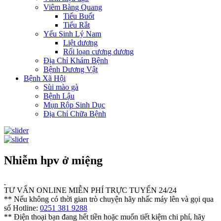
Viêm Bàng Quang
Tiểu Buốt
Tiểu Rắt
Yếu Sinh Lý Nam
Liệt dương
Rối loạn cương dương
Địa Chỉ Khám Bệnh
Bệnh Dương Vật
Bệnh Xã Hội
Sùi mào gà
Bệnh Lậu
Mụn Rộp Sinh Dục
Địa Chỉ Chữa Bệnh
Nhiễm hpv ở miệng
TƯ VẤN ONLINE MIỄN PHÍ TRỰC TUYẾN 24/24
** Nếu không có thời gian trò chuyện hãy nhấc máy lên và gọi qua
số Hotline:
0251 381 9288
** Điện thoại bạn đang hết tiền hoặc muốn tiết kiệm chi phí, hãy