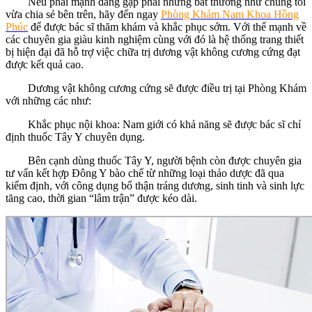
Nếu phái mạnh đang gặp phải những bất thường như chúng tôi
vừa chia sẻ bên trên, hãy đến ngay
Phòng Khám Nam Khoa Hồng
Phúc
để được bác sĩ thăm khám và khắc phục sớm. Với thế mạnh về
các chuyên gia giàu kinh nghiệm cùng với đó là hệ thống trang thiết
bị hiện đại đã hỗ trợ việc chữa trị dương vật không cương cứng đạt
được kết quả cao.
Dương vật không cương cứng sẽ được điều trị tại Phòng Khám
với những các như:
Khắc phục nội khoa: Nam giới có khả năng sẽ được bác sĩ chỉ
định thuốc Tây Y chuyên dụng.
Bên cạnh dùng thuốc Tây Y, người bệnh còn được chuyên gia
tư vấn kết hợp Đông Y bào chế từ những loại thảo dược đã qua
kiểm định, với công dụng bổ thận tráng dương, sinh tinh và sinh lực
tăng cao, thời gian “lâm trận” được kéo dài.