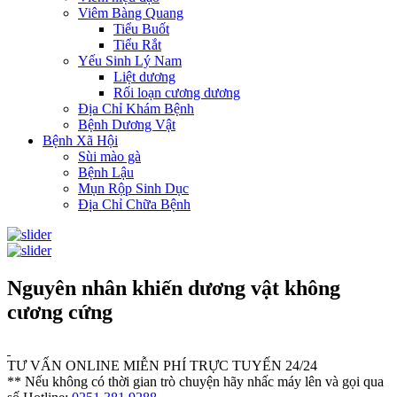
Viêm Bàng Quang
Tiểu Buốt
Tiểu Rắt
Yếu Sinh Lý Nam
Liệt dương
Rối loạn cương dương
Địa Chỉ Khám Bệnh
Bệnh Dương Vật
Bệnh Xã Hội
Sùi mào gà
Bệnh Lậu
Mụn Rộp Sinh Dục
Địa Chỉ Chữa Bệnh
Nguyên nhân khiến dương vật không
cương cứng
TƯ VẤN ONLINE MIỄN PHÍ TRỰC TUYẾN 24/24
** Nếu không có thời gian trò chuyện hãy nhấc máy lên và gọi qua