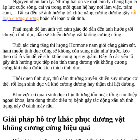
Nguyên nhân tâm lý: Những bất ổn về mặt tâm lý chẳng hạn là
áp lực cuộc sống, cải vả trong mối quan hệ hay nơi làm việc, trầm
cảm,... Tất cả đều sẽ ảnh hưởng tới chức năng cương dương gây
rối
loạn cương dương
hoặc rối loạn xuất tinh.
Phái mạnh dễ ám ảnh với cảm giác đó dẫn đến ảnh hưởng tới
chuyện tình dục, dần sẽ khiến dương vật không cương cứng.
Tuổi tác càng tăng thì lượng Hormone nam giới càng giảm sút,
ham muốn tình dục cũng sẽ không còn sung mãn như trước, kéo
theo đó là vấn đề về sức khỏe cũng bị suy giảm. Đây là các yếu tố
gây ảnh hưởng trực tiếp nên tình trạng dương vật không cương
cứng khi nhận được kích thích tình dục.
Thói quen tình dục, thủ dâm thường xuyên khiến suy nhược cơ
thể, rối loạn sinh dục và khó cương dương hay thậm chí liệt dương.
Khu vực cơ quan sinh dục chịu thương tổn hoặc từng can thiệp
ngoại khoa, lạm dụng thuốc điều trị bệnh gây tác động xấu tới tình
trạng này ở cánh mày râu.
Giải pháp hỗ trợ khắc phục dương vật
không cương cứng hiệu quả