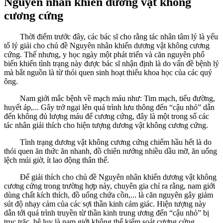
Nguyên nhân khiến dương vật không
cương cứng
Thời điểm trước đây, các bác sĩ cho rằng tác nhân tâm lý là yếu
tố lý giải cho chủ đề Nguyên nhân khiến dương vật không cương
cứng. Thế nhưng, y học ngày một phát triển và căn nguyên phổ
biến khiến tình trạng này được bác sĩ nhận định là do vấn đề bệnh lý
mà bắt nguồn là từ thói quen sinh hoạt thiếu khoa học của các quý
ông.
Nam giới mắc bệnh về mạch máu như: Tim mạch, tiểu đường,
huyết áp,... Gây trở ngại lên quá trình lưu thông đến “cậu nhỏ” dẫn
đến không đủ lượng máu để cương cứng, đây là một trong số các
tác nhân giải thích cho hiện tượng dương vật không cương cứng.
Tình trạng dương vật không cương cứng chiếm hầu hết là do
thói quen ăn thức ăn nhanh, đồ chiên nướng nhiều dầu mỡ, ăn uống
lệch múi giờ, ít lao động thân thể.
Để giải thích cho chủ đề Nguyên nhân khiến dương vật không
cương cứng trong trường hợp này, chuyên gia chỉ ra rằng, nam giới
dùng chất kích thích, đồ uống chứa cồn,... là căn nguyên gây giảm
sút độ nhạy cảm của các sợi thần kinh cảm giác. Hiện tượng này
dẫn tới quá trình truyền từ thần kinh trung ương đến “cậu nhỏ” bị
trục trặc, hệ lụy là nam giới không thể kiểm soát cương cứng.