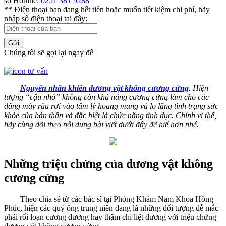
số Hotline:
0251 381 9288
** Điện thoại bạn đang hết tiền hoặc muốn tiết kiệm chi phí, hãy
nhập số điện thoại tại đây:
Gửi
Chúng tôi sẽ gọi lại ngay để
Nguyên nhân khiến dương vật không cương cứng
. Hiện
tượng “cậu nhỏ” không còn khả năng cương cứng làm cho các
đấng mày râu rơi vào tâm lý hoang mang và lo lắng tình trạng sức
khỏe của bản thân và đặc biệt là chức năng tình dục. Chính vì thế,
hãy cùng dõi theo nội dung bài viết dưới đây để hiể hơn nhé.
Những triệu chứng của dương vật không
cương cứng
Theo chia sẻ từ các bác sĩ tại Phòng Khám Nam Khoa Hồng
Phúc, hiện các quý ông trung niên đang là những đối tượng dễ mắc
phải rối loạn cương dương hay thậm chí liệt dương với triệu chứng