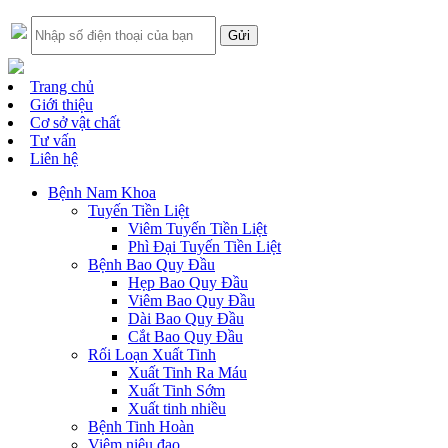
Trang chủ
Giới thiệu
Cơ sở vật chất
Tư vấn
Liên hệ
Bệnh Nam Khoa
Tuyến Tiền Liệt
Viêm Tuyến Tiền Liệt
Phì Đại Tuyến Tiền Liệt
Bệnh Bao Quy Đầu
Hẹp Bao Quy Đầu
Viêm Bao Quy Đầu
Dài Bao Quy Đầu
Cắt Bao Quy Đầu
Rối Loạn Xuất Tinh
Xuất Tinh Ra Máu
Xuất Tinh Sớm
Xuất tinh nhiều
Bệnh Tinh Hoàn
Viêm niệu đạo