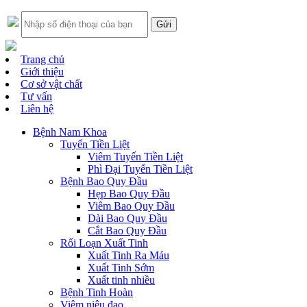
Trang chủ
Giới thiệu
Cơ sở vật chất
Tư vấn
Liên hệ
Bệnh Nam Khoa
Tuyến Tiền Liệt
Viêm Tuyến Tiền Liệt
Phì Đại Tuyến Tiền Liệt
Bệnh Bao Quy Đầu
Hẹp Bao Quy Đầu
Viêm Bao Quy Đầu
Dài Bao Quy Đầu
Cắt Bao Quy Đầu
Rối Loạn Xuất Tinh
Xuất Tinh Ra Máu
Xuất Tinh Sớm
Xuất tinh nhiều
Bệnh Tinh Hoàn
Viêm niệu đạo