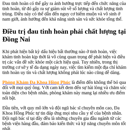
Đau tinh hoàn có thể gây ra ảnh hưởng trực tiếp đến chức năng của
tinh hoàn, từ đó gây ra sự giảm sút về số lượng và chất lượng tinh
trùng. Điều này có thể dẫn đến nguy cơ hiếm muộn và vô sinh ở
nam giới, ảnh hưởng đến khả năng sinh sản và sức khỏe tổng thể.
Điều trị đau tinh hoàn phải chất lượng tại
Đồng Nai
Khi phát hiện bất kỳ dấu hiệu bất thường nào ở tinh hoàn, việc
khám tinh hoàn kịp thời là vô cùng quan trọng để phát hiện và điều
trị các vấn đề sức khỏe một cách hiệu quả. Tuy nhiên, trong thị
trường cơ sở y tế đa dạng ngày nay, việc tìm kiếm một địa chỉ khám
tinh hoàn uy tín và chất lượng không phải lúc nào cũng dễ dàng.
Phòng Khám Đa Khoa Hồng Phúc
là điểm đến không thể bỏ qua
đối với mọi quý ông. Với cam kết đem đến sự hài lòng và chăm sóc
toàn diện cho bệnh nhân, phòng khám này mang lại nhiều ưu điểm
nổi bật.
Đầu tiên, với quy mô lớn và đội ngũ bác sĩ chuyên môn cao, Đa
Khoa Hồng Phúc tự tin đáp ứng mọi nhu cầu y tế của bệnh nhân.
Đội ngũ bác sĩ tại đây đều là những chuyên gia đầu ngành từ các
bệnh viện hàng đầu, đảm bảo kiến thức và kỹ năng chuyên môn tốt
nhất.