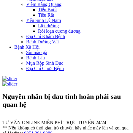
Viêm Bàng Quang
Tiểu Buốt
Tiểu Rắt
Yếu Sinh Lý Nam
Liệt dương
Rối loạn cương dương
Địa Chỉ Khám Bệnh
Bệnh Dương Vật
Bệnh Xã Hội
Sùi mào gà
Bệnh Lậu
Mụn Rộp Sinh Dục
Địa Chỉ Chữa Bệnh
Nguyên nhân bị đau tinh hoàn phải sau
quan hệ
TƯ VẤN ONLINE MIỄN PHÍ TRỰC TUYẾN 24/24
** Nếu không có thời gian trò chuyện hãy nhấc máy lên và gọi qua