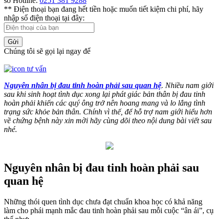
số Hotline:
0251 381 9288
** Điện thoại bạn đang hết tiền hoặc muốn tiết kiệm chi phí, hãy
nhập số điện thoại tại đây:
Gửi
Chúng tôi sẽ gọi lại ngay để
Nguyên nhân bị đau tinh hoàn phải sau quan hệ
. Nhiều nam giới
sau khi sinh hoạt tình dục xong lại phát giác bản thân bị đau tinh
hoàn phải khiến các quý ông trở nên hoang mang và lo lắng tình
trạng sức khỏe bản thân. Chính vì thế, để hỗ trợ nam giới hiểu hơn
về chứng bệnh này xin mời hãy cùng dõi theo nội dung bài viết sau
nhé.
Nguyên nhân bị đau tinh hoàn phải sau
quan hệ
Những thói quen tình dục chưa đạt chuẩn khoa học có khả năng
làm cho phái mạnh mắc đau tinh hoàn phải sau mỗi cuộc “ân ái”, cụ