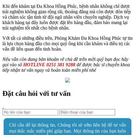
Khi đến khám tại Đa Khoa Hồng Phúc, bệnh nhân không chỉ được
trải nghiệm không gian rộng rãi, thoáng đãng mà còn được đón tiếp
và chăm sóc tận tình từ đội ngũ nhân viên chuyên nghiệp. Dịch vụ
khách hàng tại đây luôn được đặt lên hàng đầu, đảm bảo mang lại
trải nghiệm tốt nhất cho bệnh nhân.
Với tất cả những điều trên, Phòng Khám Đa Khoa Hồng Phúc tự tin
là lựa chọn hàng đầu cho mọi quý ông khi cần khám và điều trị các
vấn đề liên quan đến tinh hoàn.
Nếu vẫn còn đang băn khoăn về chủ đề trên mời quý bạn đọc hãy
gọi vào số
HOTLINE 0251 381 9288
để được bác sĩ chuyên khoa
tiếp nhận tư vấn ngay và hoàn toàn miễn phí nhé
Đặt câu hỏi với tư vấn
Chỉ cần để lại thông tin, Chúng tôi sẽ sớm liên hệ để tư vấn
mọi thắc mắc miễn phí giúp bạn. Mọi thông tin của bạn luôn