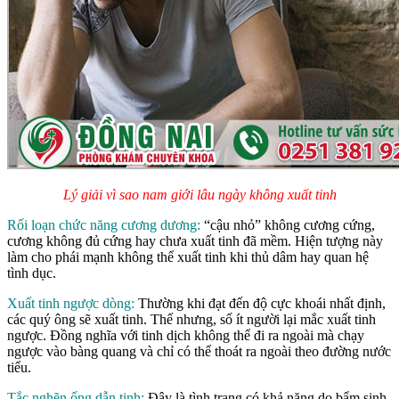
Lý giải vì sao nam giới lâu ngày không xuất tinh
Rối loạn chức năng cương dương:
“cậu nhỏ” không cương cứng,
cương không đủ cứng hay chưa xuất tinh đã mềm. Hiện tượng này
làm cho phái mạnh không thể xuất tinh khi thủ dâm hay quan hệ
tình dục.
Xuất tinh ngược dòng:
Thường khi đạt đến độ cực khoái nhất định,
các quý ông sẽ xuất tinh. Thế nhưng, số ít người lại mắc xuất tinh
ngược. Đồng nghĩa với tinh dịch không thể đi ra ngoài mà chạy
ngược vào bàng quang và chỉ có thể thoát ra ngoài theo đường nước
tiểu.
Tắc nghẽn ống dẫn tinh:
Đây là tình trạng có khả năng do bẩm sinh