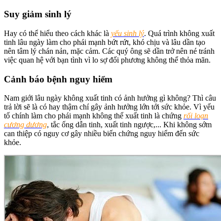
Suy giảm sinh lý
Hay có thể hiểu theo cách khác là
yếu sinh lý
. Quá trình không xuất
tinh lâu ngày làm cho phái mạnh bứt rứt, khó chịu và lâu dần tạo
nên tâm lý chán nản, mặc cảm. Các quý ông sẽ dần trở nên né tránh
việc quan hệ với bạn tình vì lo sợ đối phương không thể thỏa mãn.
Cảnh báo bệnh nguy hiểm
Nam giới lâu ngày không xuất tinh có ảnh hưởng gì không? Thì câu
trả lời sẽ là có hay thậm chí gây ảnh hưởng lớn tới sức khỏe. Vì yếu
tố chính làm cho phái mạnh không thể xuất tinh là chứng
rối loạn
cương dương
, tắc ống dẫn tinh, xuất tinh ngược,... Khi không sớm
can thiệp có nguy cơ gây nhiều biến chứng nguy hiểm đến sức
khỏe.