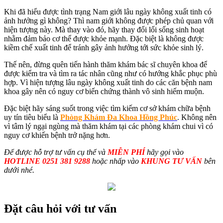
Khi đã hiểu được tình trạng Nam giới lâu ngày không xuất tinh có
ảnh hưởng gì không? Thì nam giới không được phép chủ quan với
hiện tượng này. Mà thay vào đó, hãy thay đổi lối sống sinh hoạt
nhằm đảm bảo cơ thể được khỏe mạnh. Đặc biệt là không được
kiềm chế xuất tinh để tránh gây ảnh hưởng tới sức khỏe sinh lý.
Thế nên, đừng quên tiến hành thăm khám bác sĩ chuyên khoa để
được kiểm tra và tìm ra tác nhân cũng như có hướng khắc phục phù
hợp. Vì hiện tượng lâu ngày không xuất tinh do các căn bệnh nam
khoa gây nên có nguy cơ biến chứng thành vô sinh hiếm muộn.
Đặc biệt hãy sáng suốt trong việc tìm kiếm cơ sở khám chữa bệnh
uy tín tiêu biểu là
Phòng Khám Đa Khoa Hồng Phúc
. Không nên
vì tâm lý ngại ngùng mà thăm khám tại các phòng khám chui vì có
nguy cơ khiến bệnh trở nặng hơn.
Để được hỗ trợ tư vấn cụ thể và
MIỄN PHÍ
hãy gọi vào
HOTLINE 0251 381 9288
hoặc nhấp vào
KHUNG TƯ VẤN
bên
dưới nhé.
Đặt câu hỏi với tư vấn