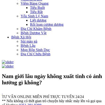
Viêm Bàng Quang
Tiểu Buốt
Tiểu Rắt
Yếu Sinh Lý Nam
Liệt dương
Rối loạn cương dương
Địa Chỉ Khám Bệnh
Bệnh Dương Vật
Bệnh Xã Hội
Sùi mào gà
Bệnh Lậu
Mụn Rộp Sinh Dục
Địa Chỉ Chữa Bệnh
Nam giới lâu ngày không xuất tinh có ảnh
hưởng gì không?
TƯ VẤN ONLINE MIỄN PHÍ TRỰC TUYẾN 24/24
** Nếu không có thời gian trò chuyện hãy nhấc máy lên và gọi qua