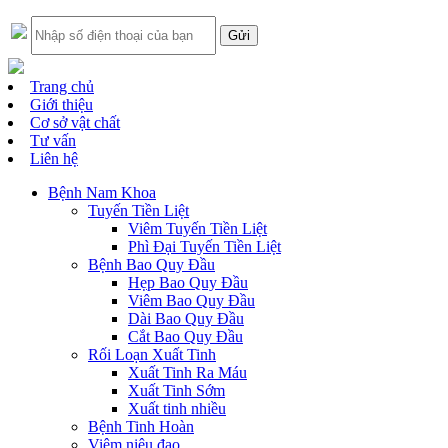
Trang chủ
Giới thiệu
Cơ sở vật chất
Tư vấn
Liên hệ
Bệnh Nam Khoa
Tuyến Tiền Liệt
Viêm Tuyến Tiền Liệt
Phì Đại Tuyến Tiền Liệt
Bệnh Bao Quy Đầu
Hẹp Bao Quy Đầu
Viêm Bao Quy Đầu
Dài Bao Quy Đầu
Cắt Bao Quy Đầu
Rối Loạn Xuất Tinh
Xuất Tinh Ra Máu
Xuất Tinh Sớm
Xuất tinh nhiều
Bệnh Tinh Hoàn
Viêm niệu đạo