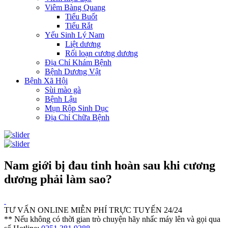
Viêm Bàng Quang
Tiểu Buốt
Tiểu Rắt
Yếu Sinh Lý Nam
Liệt dương
Rối loạn cương dương
Địa Chỉ Khám Bệnh
Bệnh Dương Vật
Bệnh Xã Hội
Sùi mào gà
Bệnh Lậu
Mụn Rộp Sinh Dục
Địa Chỉ Chữa Bệnh
Nam giới bị đau tinh hoàn sau khi cương
dương phải làm sao?
TƯ VẤN ONLINE MIỄN PHÍ TRỰC TUYẾN 24/24
** Nếu không có thời gian trò chuyện hãy nhấc máy lên và gọi qua