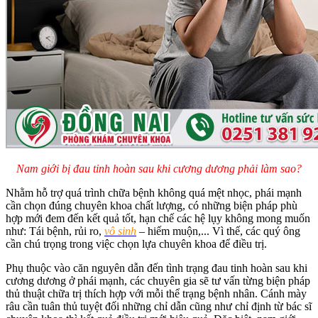
Nam giới bị đau tinh hoàn sau khi cương dương phải làm sao?
Nhằm hỗ trợ quá trình chữa bệnh không quá mệt nhọc, phái mạnh
cần chọn đúng chuyên khoa chất lượng, có những biện pháp phù
hợp mới đem đến kết quả tốt, hạn chế các hệ lụy không mong muốn
như: Tái bệnh, rủi ro,
vô sinh
– hiếm muộn,... Vì thế, các quý ông
cần chú trọng trong việc chọn lựa chuyên khoa để điều trị.
Phụ thuộc vào căn nguyên dẫn đến tình trạng đau tinh hoàn sau khi
cương dương ở phái mạnh, các chuyên gia sẽ tư vấn từng biện pháp
thủ thuật chữa trị thích hợp với mỗi thể trạng bệnh nhân. Cánh mày
râu cần tuân thủ tuyệt đối những chỉ dẫn cũng như chỉ định từ bác sĩ