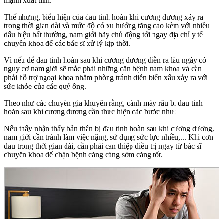
mạnh xuất tinh.
Thế nhưng, biểu hiện của đau tinh hoàn khi cương dương xảy ra
trong thời gian dài và mức độ có xu hướng tăng cao kèm với nhiều
dấu hiệu bất thường, nam giới hãy chủ động tới ngay địa chỉ y tế
chuyên khoa để các bác sĩ xử lý kịp thời.
Vì nếu để đau tinh hoàn sau khi cương dương diễn ra lâu ngày có
nguy cơ nam giới sẽ mắc phải những căn bệnh nam khoa và cần
phải hỗ trợ ngoại khoa nhằm phòng tránh diễn biến xấu xảy ra với
sức khỏe của các quý ông.
Theo như các chuyên gia khuyên rằng, cánh mày râu bị đau tinh
hoàn sau khi cương dương cần thực hiện các bước như:
Nếu thấy nhận thấy bản thân bị đau tinh hoàn sau khi cương dương,
nam giới cần tránh làm việc nặng, sử dụng sức lực nhiều,... Khi cơn
đau trong thời gian dài, cần phải can thiệp điều trị ngay từ bác sĩ
chuyên khoa để chặn bệnh càng càng sớm càng tốt.