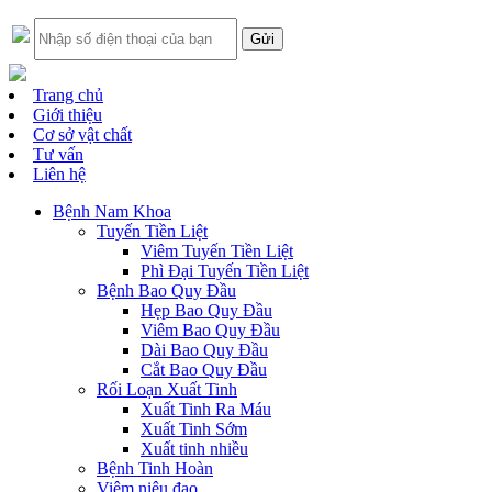
Trang chủ
Giới thiệu
Cơ sở vật chất
Tư vấn
Liên hệ
Bệnh Nam Khoa
Tuyến Tiền Liệt
Viêm Tuyến Tiền Liệt
Phì Đại Tuyến Tiền Liệt
Bệnh Bao Quy Đầu
Hẹp Bao Quy Đầu
Viêm Bao Quy Đầu
Dài Bao Quy Đầu
Cắt Bao Quy Đầu
Rối Loạn Xuất Tinh
Xuất Tinh Ra Máu
Xuất Tinh Sớm
Xuất tinh nhiều
Bệnh Tinh Hoàn
Viêm niệu đạo