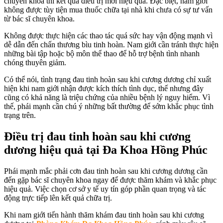
chuyên khoa thì kết quả điều trị mới hiệu quả. Đặc biệt, nam giới
không được tùy tiện mua thuốc chữa tại nhà khi chưa có sự tư vấn
từ bác sĩ chuyên khoa.
Không được thực hiện các thao tác quá sức hay vận động mạnh vì
dễ dẫn đến chấn thương bìu tinh hoàn. Nam giới cần tránh thực hiện
những bài tập hoặc bộ môn thể thao để hỗ trợ bệnh tình nhanh
chóng thuyên giảm.
Có thể nói, tình trạng đau tinh hoàn sau khi cương dương chỉ xuất
hiện khi nam giới nhận được kích thích tình dục, thế nhưng đây
cũng có khả năng là triệu chứng của nhiều bệnh lý nguy hiểm. Vì
thế, phái mạnh cần chú ý những bất thường để sớm khắc phục tình
trạng trên.
Điều trị đau tinh hoàn sau khi cương
dương hiệu quả tại Đa Khoa Hồng Phúc
Phái mạnh mắc phải cơn đau tinh hoàn sau khi cương dương cần
đến gặp bác sĩ chuyên khoa ngay để được thăm khám và khắc phục
hiệu quả. Việc chọn cơ sở y tế uy tín góp phần quan trọng và tác
động trực tiếp lên kết quả chữa trị.
Khi nam giới tiến hành thăm khám đau tinh hoàn sau khi cương