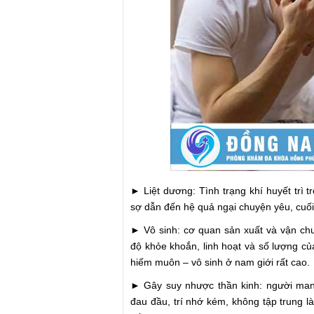
► Liệt dương: Tình trạng khí huyết trì 
sợ dẫn đến hệ quả ngại chuyện yêu, cuối 
► Vô sinh: cơ quan sản xuất và vận ch
độ khỏe khoắn, linh hoạt và số lượng của
hiếm muôn – vô sinh ở nam giới rất cao.
► Gây suy nhược thần kinh: người mang
đau đầu, trí nhớ kém, không tập trung 