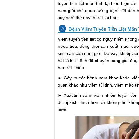
tuyến tiền liệt mãn tính lại biểu hiện c
nam giới chủ quan tưởng bệnh đã dần h
suy nghĩ thế này thì rất tại hại.
Bệnh Viêm Tuyến Tiền Liệt Mãn
Viêm tuyến tiền liệt có nguy hiểm không?
nước tiểu, đồng thời sản xuất, nuôi d
sinh sản của nam giới. Do vậy, khi bị vi
hất là khi bệnh đã chuyển sang giai đoạ
hơn rất nhiều.
► Gây ra các bệnh nam khoa khác: viêm 
quan khác như viêm túi tinh, viêm mào ti
►​ Xuất tinh sớm: viêm nhiễm tuyến tiền
dễ bị kích thích hơn và không thể khống
sớm.