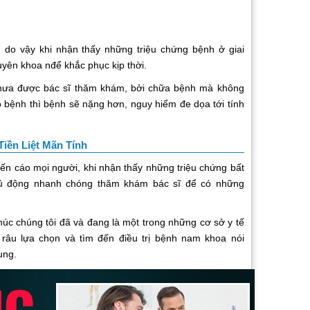
m, do vậy khi nhận thấy những triệu chứng bệnh ở giai
uyên khoa nđể khắc phục kịp thời.
i chưa được bác sĩ thăm khám, bởi chữa bệnh mà không
 bệnh thì bệnh sẽ nặng hơn, nguy hiểm đe dọa tới tính
iền Liệt Mãn Tính
n cáo mọi người, khi nhận thấy những triệu chứng bất
hủ động nhanh chóng thăm khám bác sĩ để có những
c chúng tôi đã và đang là một trong những cơ sở y tế
râu lựa chọn và tìm đến điều trị bệnh nam khoa nói
ung.