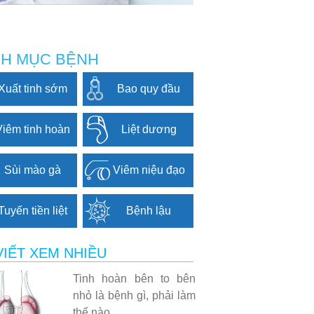
H MỤC BỆNH
Xuất tinh sớm
Bao quy đầu
Viêm tinh hoàn
Liệt dương
Sùi mào gà
Viêm niệu đạo
Tuyến tiền liệt
Bệnh lậu
VIẾT XEM NHIỀU
Tinh hoàn bên to bên
nhỏ là bệnh gì, phải làm
thế nào