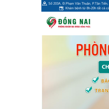
Số 203A, Đ.Phạm Văn Thuận, P.Tân Tiến, 
Khám bệnh từ 8h-20h tất cả cá