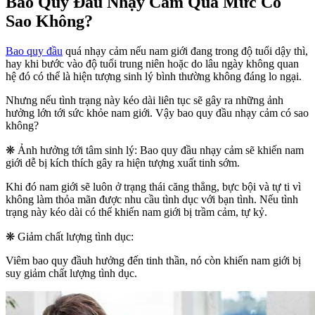
Bao Quy Đầu Nhạy Cảm Quá Mức Có
Sao Không?
Bao quy đầu
quá nhạy cảm nếu nam giới đang trong độ tuổi dậy thì,
hay khi bước vào độ tuổi trung niên hoặc do lâu ngày không quan
hệ đó có thể là hiện tượng sinh lý bình thường không đáng lo ngại.
Nhưng nếu tình trạng này kéo dài liên tục sẽ gây ra những ảnh
hưởng lớn tới sức khỏe nam giới. Vậy bao quy đầu nhạy cảm có sao
không?
❋ Ảnh hưởng tới tâm sinh lý: Bao quy đầu nhạy cảm sẽ khiến nam
giới dễ bị kích thích gây ra hiện tượng xuất tinh sớm.
Khi đó nam giới sẽ luôn ở trạng thái căng thẳng, bực bội và tự ti vì
không làm thỏa mãn được nhu cầu tình dục với bạn tình. Nếu tình
trạng này kéo dài có thể khiến nam giới bị trầm cảm, tự kỷ.
❋ Giảm chất lượng tình dục:
Viêm bao quy đầuh hưởng đến tinh thần, nó còn khiến nam giới bị
suy giảm chất lượng tình dục.