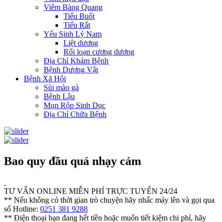
Viêm Bàng Quang
Tiểu Buốt
Tiểu Rắt
Yếu Sinh Lý Nam
Liệt dương
Rối loạn cương dương
Địa Chỉ Khám Bệnh
Bệnh Dương Vật
Bệnh Xã Hội
Sùi mào gà
Bệnh Lậu
Mụn Rộp Sinh Dục
Địa Chỉ Chữa Bệnh
Bao quy đầu quá nhạy cảm
TƯ VẤN ONLINE MIỄN PHÍ TRỰC TUYẾN 24/24
** Nếu không có thời gian trò chuyện hãy nhấc máy lên và gọi qua
số Hotline:
0251 381 9288
** Điện thoại bạn đang hết tiền hoặc muốn tiết kiệm chi phí, hãy