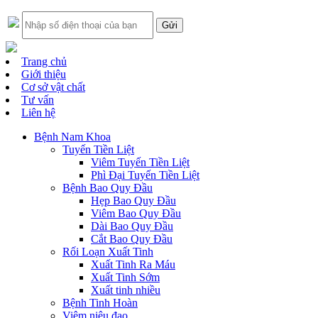
Trang chủ
Giới thiệu
Cơ sở vật chất
Tư vấn
Liên hệ
Bệnh Nam Khoa
Tuyến Tiền Liệt
Viêm Tuyến Tiền Liệt
Phì Đại Tuyến Tiền Liệt
Bệnh Bao Quy Đầu
Hẹp Bao Quy Đầu
Viêm Bao Quy Đầu
Dài Bao Quy Đầu
Cắt Bao Quy Đầu
Rối Loạn Xuất Tinh
Xuất Tinh Ra Máu
Xuất Tinh Sớm
Xuất tinh nhiều
Bệnh Tinh Hoàn
Viêm niệu đạo