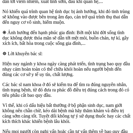
dẫn tới viêm nhiễm, xuất tinh sớm, đau khi quan hệ,...
Nó khiến quá trình quan hệ tình dục bị ảnh hưởng, khi đó tinh trùng
sẽ không vào được bên trong âm đạo, cản trở quá trình thụ thai dẫn
đến nguy cơ vô sinh, hiếm muộn.
❋ Ảnh hưởng đến hạnh phúc gia đình: Bởi một khi đời sống tình
dục không được thỏa mãn sẽ dẫn tới mệt mỏi, buồn chán, tự kỉ, gây
xích ích, bất hòa trong cuộc sống gia đình,...
☸​ Lời khuyên bác sĩ:
Hiện nay ngành y khoa ngày càng phát triển, tình trạng bao quy đầu
nhạy cảm hoàn toàn có thể chữa khỏi hoàn nếu người bệnh đến
đúng các cơ sở y tế uy tín, chất lượng.
Các bác sĩ nam khoa ở đó sẽ kiểm tra để tìm ra đúng nguyên nhân,
tình trạng bệnh, từ đó đưa ra phác đồ điều trị đúng cách trong đó có
tiểu phẫu cắt bao quy đầu.
Vì thế, khi có dấu hiệu bất thường ở bộ phận sinh dục, nam giới
không nên chần chừ, kéo dài bệnh mà hãy thăm khám và điều trị
càng sớm càng tốt. Tuyệt đối không tự ý sử dụng thuốc hay các chất
kích thích khác khiến bệnh lâu khỏi.
Nếu mọi người còn nghi vấn hoặc cần tư vấn thêm về bao quy đầu