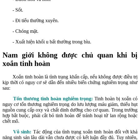
- Sốt.
- Đi tiểu thường xuyên.
- Chóng mặt.
- Xuất hiện khối u bất thường trong bìu.
Nam giới không được chủ quan khi bị
xoắn tinh hoàn
Xoắn tinh hoàn là tình trạng khẩn cấp, nếu không được điều trị
kịp thời có nguy cơ sẽ dẫn đến nhiều biến chứng nghiêm trọng như
sau:
Tổn thương tinh hoàn nghiêm trọng:
Tinh hoàn bị xoắn có
nguy cơ tổn thương nghiêm trọng do lưu lượng máu giảm, thiếu hụt
nguồn cung cấp oxy và chất dinh dưỡng cho cơ quan. Trong trường
hợp bắt buộc, phải cắt bỏ tinh hoàn để tránh hoại tử lan rộng hoặc
chết mô.
Vô sinh:
Tác động của tình trạng xoắn tinh hoàn đối với khả
năng sinh sản lâu dài vẫn chưa được có kết luận đầy đủ. Tuy nhiên,