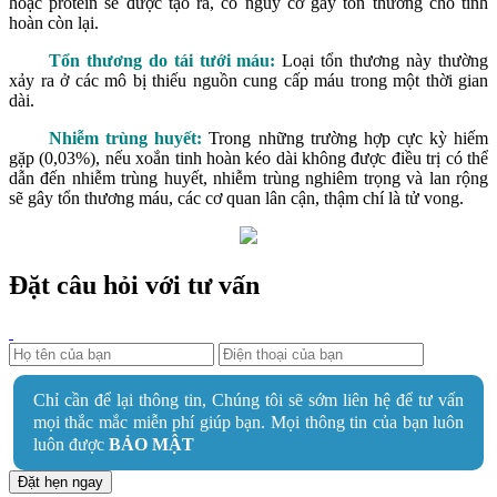
hoặc protein sẽ được tạo ra, có nguy cơ gây tổn thương cho tinh
hoàn còn lại.
Tổn thương do tái tưới máu:
Loại tổn thương này thường
xảy ra ở các mô bị thiếu nguồn cung cấp máu trong một thời gian
dài.
Nhiễm trùng huyết:
Trong những trường hợp cực kỳ hiếm
gặp (0,03%), nếu xoắn tinh hoàn kéo dài không được điều trị có thể
dẫn đến nhiễm trùng huyết, nhiễm trùng nghiêm trọng và lan rộng
sẽ gây tổn thương máu, các cơ quan lân cận, thậm chí là tử vong.
Đặt câu hỏi với tư vấn
Chỉ cần để lại thông tin, Chúng tôi sẽ sớm liên hệ để tư vấn
mọi thắc mắc miễn phí giúp bạn. Mọi thông tin của bạn luôn
luôn được
BẢO MẬT
Đặt hẹn ngay