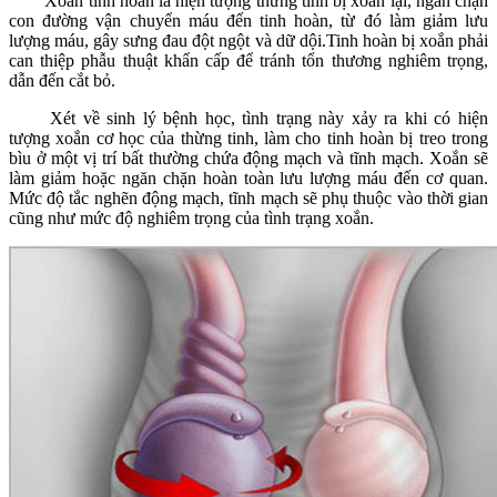
Xoắn tinh hoàn là hiện tượng thừng tinh bị xoắn lại, ngăn chặn
con đường vận chuyển máu đến tinh hoàn, từ đó làm giảm lưu
lượng máu, gây sưng đau đột ngột và dữ dội.Tinh hoàn bị xoắn phải
can thiệp phẫu thuật khẩn cấp để tránh tổn thương nghiêm trọng,
dẫn đến cắt bỏ.
Xét về sinh lý bệnh học, tình trạng này xảy ra khi có hiện
tượng xoắn cơ học của thừng tinh, làm cho tinh hoàn bị treo trong
bìu ở một vị trí bất thường chứa động mạch và tĩnh mạch. Xoắn sẽ
làm giảm hoặc ngăn chặn hoàn toàn lưu lượng máu đến cơ quan.
Mức độ tắc nghẽn động mạch, tĩnh mạch sẽ phụ thuộc vào thời gian
cũng như mức độ nghiêm trọng của tình trạng xoắn.