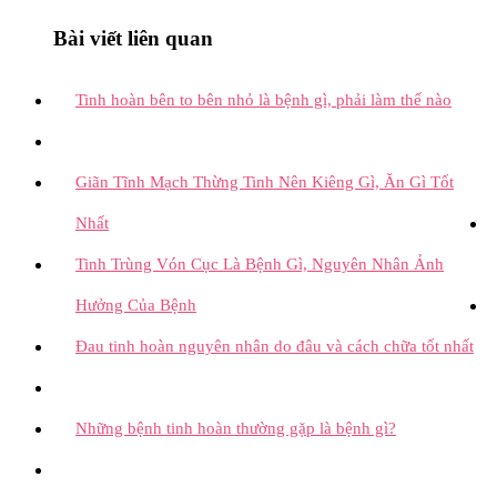
Bài viết liên quan
Tinh hoàn bên to bên nhỏ là bệnh gì, phải làm thế nào
Giãn Tĩnh Mạch Thừng Tinh Nên Kiêng Gì, Ăn Gì Tốt
Nhất
Tinh Trùng Vón Cục Là Bệnh Gì, Nguyên Nhân Ảnh
Hưởng Của Bệnh
Đau tinh hoàn nguyên nhân do đâu và cách chữa tốt nhất
Những bệnh tinh hoàn thường gặp là bệnh gì?