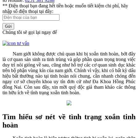
số Hotline:
0251 381 9288
** Điện thoại bạn đang hết tiền hoặc muốn tiết kiệm chi phí, hãy
nhập số điện thoại tại đây:
Gửi
Chúng tôi sẽ gọi lại ngay để
Nam giới không được chủ quan khi bị xoắn tinh hoàn, bởi đây
là cơ quan sản sinh ra tinh trùng và góp phần quan trọng trong việc
duy trì nòi gióng về sau, cũng như hỗ trợ các cơ quan sinh dục khác
trên bộ phận vùng kín của nam giới. Chính vì vậy, khi có bất kỳ dấu
hiệu bất thường nào tại tinh hoàn nói chung, cần nhanh chóng đến
ngay cơ sở chuyên khoa uy tín đơn cử như Đa Khoa Hồng Phúc
đồng Nai. Còn sau đây, xin mời quý độc giả tham khảo các thông
tin hữu ích về tình trạng xoắn tinh hoàn.
Tìm hiểu sơ nét về tình trạng xoắn tinh
hoàn