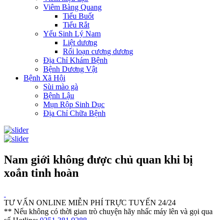
Viêm Bàng Quang
Tiểu Buốt
Tiểu Rắt
Yếu Sinh Lý Nam
Liệt dương
Rối loạn cương dương
Địa Chỉ Khám Bệnh
Bệnh Dương Vật
Bệnh Xã Hội
Sùi mào gà
Bệnh Lậu
Mụn Rộp Sinh Dục
Địa Chỉ Chữa Bệnh
Nam giới không được chủ quan khi bị
xoắn tinh hoàn
TƯ VẤN ONLINE MIỄN PHÍ TRỰC TUYẾN 24/24
** Nếu không có thời gian trò chuyện hãy nhấc máy lên và gọi qua