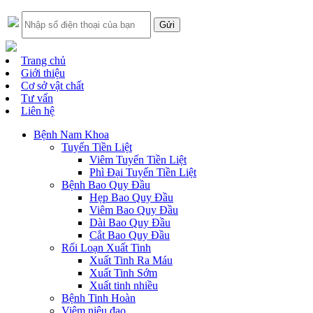
Trang chủ
Giới thiệu
Cơ sở vật chất
Tư vấn
Liên hệ
Bệnh Nam Khoa
Tuyến Tiền Liệt
Viêm Tuyến Tiền Liệt
Phì Đại Tuyến Tiền Liệt
Bệnh Bao Quy Đầu
Hẹp Bao Quy Đầu
Viêm Bao Quy Đầu
Dài Bao Quy Đầu
Cắt Bao Quy Đầu
Rối Loạn Xuất Tinh
Xuất Tinh Ra Máu
Xuất Tinh Sớm
Xuất tinh nhiều
Bệnh Tinh Hoàn
Viêm niệu đạo