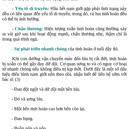
-
Yếu tố di truyền:
Hầu hết nam giới gặp phải tình trạng này
đều có liên quan đến yếu tố di truyền, trong đó, cả hai tinh hoàn đều
có thể bị ảnh hưởng.
-
Chấn thương:
Hiện tượng xoắn tinh hoàn cũng thường xảy
ra vài giờ sau khi hoạt động mạnh, chấn thương nhẹ, thậm chí là
trong quá trình ngủ.
- Sự phát triển nhanh chóng
của tinh hoàn ở tuổi dậy thì.
Khi con đường vận chuyển máu đến bìu bị cắt đứt, tinh hoàn
bị xoắn có thể gây đay dữ dội. Cơ quan sưng to và có nguy cơ hoại
tử nhanh chóng nếu không điều trị kịp thời. Dưới đây là một số dấu
hiệu điển hình nam giới nên theo dõi, nhận biết để liên hệ sớm với
bác sĩ: (3)
- Đau đột ngột và dữ dội một bên bìu.
- Đỏ và sưng bìu.
- Một bên tinh hoàn cao hơn bên còn lại.
- Đau bụng.
- Buồn nôn và nôn.