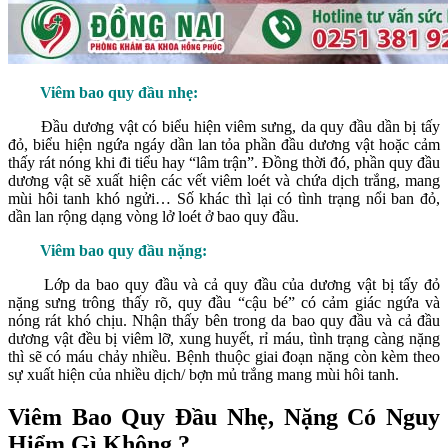
Viêm bao quy đầu nhẹ:
Đầu dương vật có biểu hiện viêm sưng, da quy đầu dần bị tấy
đỏ, biểu hiện ngứa ngáy dần lan tỏa phần đầu dương vật hoặc cảm
thấy rát nóng khi đi tiểu hay “lâm trận”. Đồng thời đó, phần quy đầu
dương vật sẽ xuất hiện các vết viêm loét và chứa dịch trắng, mang
mùi hôi tanh khó ngửi… Số khác thì lại có tình trạng nổi ban đỏ,
dần lan rộng dạng vòng lở loét ở bao quy đầu.
Viêm bao quy đầu nặng:
Lớp da bao quy đầu và cả quy đầu của dương vật bị tấy đỏ
nặng sưng trông thấy rõ, quy đầu “cậu bé” có cảm giác ngứa và
nóng rát khó chịu. Nhận thấy bên trong da bao quy đầu và cả đầu
dương vật đều bị viêm lỡ, xung huyết, rỉ máu, tình trạng càng nặng
thì sẽ có máu chảy nhiều. Bệnh thuộc giai đoạn nặng còn kèm theo
sự xuất hiện của nhiều dịch/ bợn mủ trắng mang mùi hôi tanh.
Viêm Bao Quy Đầu Nhẹ, Nặng Có Nguy
Hiểm Gì Không ?