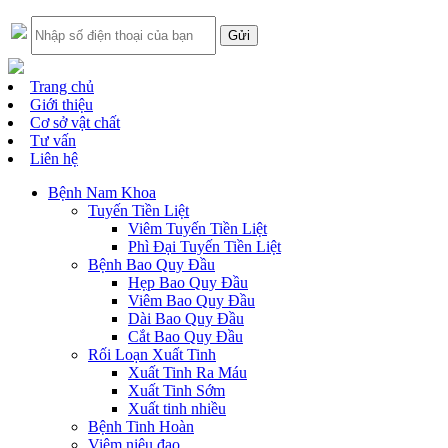
Trang chủ
Giới thiệu
Cơ sở vật chất
Tư vấn
Liên hệ
Bệnh Nam Khoa
Tuyến Tiền Liệt
Viêm Tuyến Tiền Liệt
Phì Đại Tuyến Tiền Liệt
Bệnh Bao Quy Đầu
Hẹp Bao Quy Đầu
Viêm Bao Quy Đầu
Dài Bao Quy Đầu
Cắt Bao Quy Đầu
Rối Loạn Xuất Tinh
Xuất Tinh Ra Máu
Xuất Tinh Sớm
Xuất tinh nhiều
Bệnh Tinh Hoàn
Viêm niệu đạo