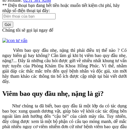
số Hotline:
0251 381 9288
** Điện thoại bạn đang hết tiền hoặc muốn tiết kiệm chi phí, hãy
nhập số điện thoại tại đây:
Gửi
Chúng tôi sẽ gọi lại ngay để
Viêm bao quy đầu nhẹ, nặng thì phải điều trị thế nào ? Có
nguy hiểm gì hay không? Cần làm gì khi bị viêm bao quy đầu nhẹ,
nặng?... Đây là những câu hỏi được gửi về nhiều nhất khung tư vấn
trực tuyến của Phòng Khám Đa Khoa Hồng Phúc. Vì thế, nhằm
giải đáp các thắc mắc trên đến quý bệnh nhân và độc giả, xin mời
hãy tham khảo các thông tin bổ ích được cập nhật tại bài viết dưới
đây.
Viêm bao quy đầu nhẹ, nặng là gì?
Như chúng ta đã biết, bao quy đầu là một lớp da có tác dụng
bao bọc xung quanh dương vật, giúp bảo vệ khỏi các tác động bên
ngoài làm ảnh hưởng đến “cậu bé” của cánh mày râu. Tuy nhiên,
đây cũng được xem là một bộ phận có cấu tạo mỏng manh, dễ mắc
phải nhiều nguy cơ viêm nhiễm đơn cử như bệnh viêm bao quy đầu