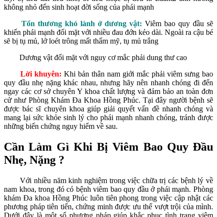
không nhỏ đến sinh hoạt đời sống của phái mạnh
Tổn thương khó lành ở dương vật:
Viêm bao quy đầu sẽ
khiến phái mạnh đối mặt với nhiều đau đớn kéo dài. Ngoài ra cậu bé
sẽ bị tụ mủ, lở loét trông mất thẩm mỹ, tụ mủ trắng
Dương vật đối mặt với nguy cơ mắc phải dung thư cao
Lời khuyên:
Khi bản thân nam giới mắc phải viêm sưng bao
quy đầu nhẹ nặng khác nhau, nhưng hãy nên nhanh chóng đi đến
ngay các cơ sở chuyên Y khoa chất lượng và đảm bảo an toàn đơn
cử như Phòng Khám Đa Khoa Hồng Phúc. Tại đây người bệnh sẽ
được bác sĩ chuyên khoa giúp giải quyết vấn đề nhanh chóng và
mang lại sức khỏe sinh lý cho phái mạnh nhanh chóng, tránh được
những biến chứng nguy hiểm về sau.
Cần Làm Gì Khi Bị Viêm Bao Quy Đầu
Nhẹ, Nặng ?
Với nhiều năm kinh nghiệm trong việc chữa trị các bệnh lý về
nam khoa, trong đó có bệnh viêm bao quy đầu ở phái mạnh. Phòng
khám Đa khoa Hồng Phúc luôn tiên phong trong việc cập nhật các
phương pháp tiên tiến, chứng minh được ưu thế vượt trội của mình.
Dưới đây là một số phương pháp giúp khắc phục tình trạng viêm