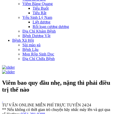
Viêm Bàng Quang
Tiểu Buốt
Tiểu Rắt
Yếu Sinh Lý Nam
Liệt dương
Rối loạn cương dương
Địa Chỉ Khám Bệnh
Bệnh Dương Vật
Bệnh Xã Hội
Sùi mào gà
Bệnh Lậu
Mụn Rộp Sinh Dục
Địa Chỉ Chữa Bệnh
Viêm bao quy đầu nhẹ, nặng thì phải điều
trị thế nào
TƯ VẤN ONLINE MIỄN PHÍ TRỰC TUYẾN 24/24
** Nếu không có thời gian trò chuyện hãy nhấc máy lên và gọi qua