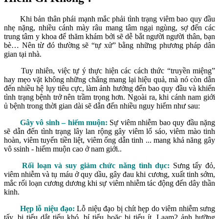
Khi bản thân phái mạnh mắc phải tình trạng viêm bao quy đầu
nhẹ nặng, nhiều cánh mày râu mang tâm ngại ngùng, sợ đến các
trung tâm y khoa để thăm khám bởi sẽ dễ bắt người người thân, bạn
bè… Nên từ đó thường sẽ “tự xử” bằng những phương pháp dân
gian tại nhà.
Tuy nhiên, việc tự ý thực hiện các cách thức “truyền miệng”
hay mẹo vặt không những chẳng mang lại hiệu quả, mà nó còn dẫn
đến nhiều hệ lụy tiêu cực, làm ảnh hưởng đến bao quy đầu và khiến
tình trạng bệnh trở nên trầm trọng hơn. Ngoài ra, khi cánh nam giới
ủ bệnh trong thời gian dài sẽ dẫn đến nhiều nguy hiểm như sau:
Gây vô sinh – hiếm muộn:
Sự viêm nhiễm bao quy đầu nặng
sẽ dẫn đến tình trạng lây lan rộng gây viêm lổ sáo, viêm mào tinh
hoàn, viêm tuyến tiền liệt, viêm ống dẫn tinh ... mang khả năng gây
vô ssinh - hiếm muộn cao ở nam giới..
Rối loạn và suy giảm chức năng tình dục:
Sưng tấy đỏ,
viêm nhiễm và tụ máu ở quy dầu, gây đau khi cương, xuất tinh sớm,
mắc rối loạn cương dương khi sự viêm nhiễm tác động đến dây thần
kinh.
Hẹp lỗ niệu đạo:
Lỗ niệu đạo bị chít hẹp do viêm nhiễm sưng
tấy. bị tiểu dắt tiểu khó, bí tiểu hoặc bị tiểu ít. Laam2 ảnh hưỡng