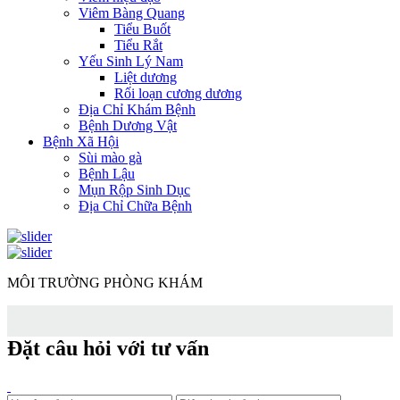
Viêm Bàng Quang
Tiểu Buốt
Tiểu Rắt
Yếu Sinh Lý Nam
Liệt dương
Rối loạn cương dương
Địa Chỉ Khám Bệnh
Bệnh Dương Vật
Bệnh Xã Hội
Sùi mào gà
Bệnh Lậu
Mụn Rộp Sinh Dục
Địa Chỉ Chữa Bệnh
MÔI TRƯỜNG PHÒNG KHÁM
Đặt câu hỏi với tư vấn