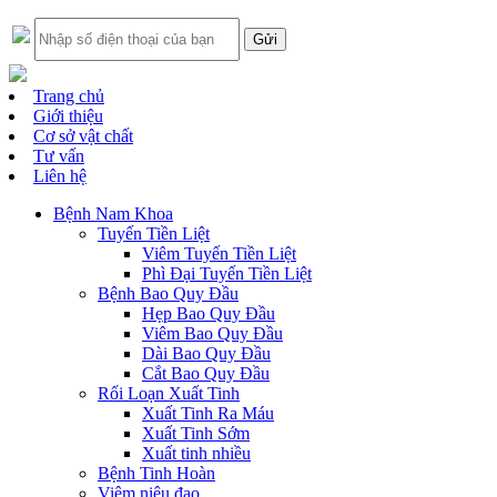
Trang chủ
Giới thiệu
Cơ sở vật chất
Tư vấn
Liên hệ
Bệnh Nam Khoa
Tuyến Tiền Liệt
Viêm Tuyến Tiền Liệt
Phì Đại Tuyến Tiền Liệt
Bệnh Bao Quy Đầu
Hẹp Bao Quy Đầu
Viêm Bao Quy Đầu
Dài Bao Quy Đầu
Cắt Bao Quy Đầu
Rối Loạn Xuất Tinh
Xuất Tinh Ra Máu
Xuất Tinh Sớm
Xuất tinh nhiều
Bệnh Tinh Hoàn
Viêm niệu đạo